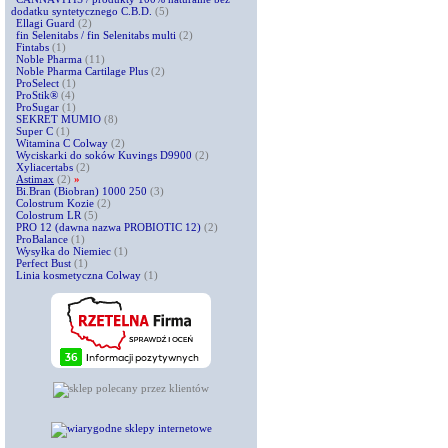
dodatku syntetycznego C.B.D.
(5)
Ellagi Guard
(2)
fin Selenitabs / fin Selenitabs multi
(2)
Fintabs
(1)
Noble Pharma
(11)
Noble Pharma Cartilage Plus
(2)
ProSelect
(1)
ProStik®
(4)
ProSugar
(1)
SEKRET MUMIO
(8)
Super C
(1)
Witamina C Colway
(2)
Wyciskarki do soków Kuvings D9900
(2)
Xyliacertabs
(2)
Astimax
(2)
»
Bi.Bran (Biobran) 1000 250
(3)
Colostrum Kozie
(2)
Colostrum LR
(5)
PRO 12 (dawna nazwa PROBIOTIC 12)
(2)
ProBalance
(1)
Wysyłka do Niemiec
(1)
Perfect Bust
(1)
Linia kosmetyczna Colway
(1)