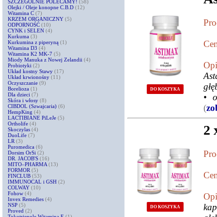
SZCZEGÓLNIE POLECAMY!
(58)
Olejki / Oleje konopne C.B.D
(12)
Witamina C
(7)
KRZEM ORGANICZNY
(5)
Pro
ODPORNOŚĆ
(10)
CYNK i SELEN
(4)
Kurkuma
(3)
Cen
Kurkumina z piperyną
(1)
Witamina D3
(4)
Witamina K2 MK-7
(5)
Miody Manuka z Nowej Zelandii
(4)
Opi
Probiotyki
(2)
Układ kostny Stawy
(17)
As
Układ krwionośny
(11)
Oczyszczanie
(9)
głę
Borelioza
(1)
DO KOSZYKA
Dla dzieci
(7)
• o
Skóra i włosy
(8)
(
zo
CIBDOL (Szwajcaria)
(6)
HempKing
(4)
LACTIBIANE PiLeJe
(5)
Ortholife
(4)
2 
Skoczylas
(4)
DuoLife
(7)
LR
(3)
Puromedica
(6)
Pro
Dorsim OrSi
(2)
DR. JACOB'S
(16)
MITO–PHARMA
(13)
FORMOR
(5)
Cen
FINCLUB
(53)
IMMUNOCAL i GSH
(2)
COLWAY
(10)
Fohow
(4)
Opi
Invex Remedies
(4)
NSP
(5)
kap
DO KOSZYKA
Proved
(2)
Tokotrienole Witamina E
(1)