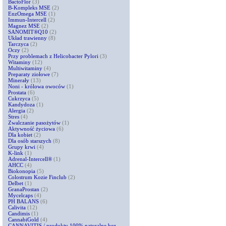
BactoFlor
(3)
B-Kompleks MSE
(2)
EnzOmega MSE
(1)
Immun-Intercell
(2)
Magnez MSE
(2)
SANOMIT®Q10
(2)
Układ trawienny
(8)
Tarczyca
(2)
Oczy
(2)
Przy problemach z Helicobacter Pylori
(3)
Witaminy
(12)
Multiwitaminy
(4)
Preparaty ziołowe
(7)
Minerały
(13)
Noni - królowa owoców
(1)
Prostata
(6)
Cukrzyca
(5)
Kandydoza
(1)
Alergia
(2)
Stres
(4)
Zwalczanie pasożytów
(1)
Aktywność życiowa
(6)
Dla kobiet
(2)
Dla osób starszych
(8)
Grupy krwi
(4)
K-link
(1)
Adrenal-Intercell®
(1)
AHCC
(4)
Biokonopia
(5)
Colostrum Kozie Finclub
(2)
Delbet
(1)
GranaProstan
(2)
Mycelcaps
(4)
PH BALANS
(6)
Calivita
(12)
Candimis
(1)
CannabiGold
(4)
CANNAVITIS / produkty 100% naturalne bez