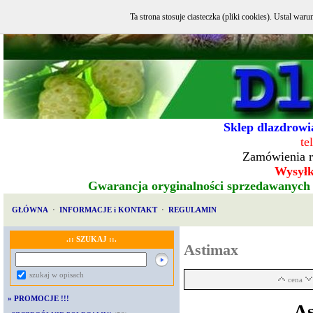
Ta strona stosuje ciasteczka (pliki cookies). Ustal w
Sklep dlazdrowia
te
Zamówienia r
Wysyłka
Gwarancja oryginalności sprzedawanych
GŁÓWNA
·
INFORMACJE i KONTAKT
·
REGULAMIN
.:: SZUKAJ ::.
Astimax
szukaj w opisach
cena
»
PROMOCJE !!!
As