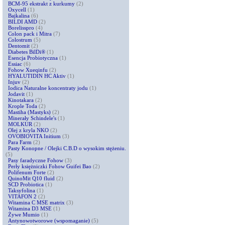
BCM-95 ekstrakt z kurkumy
(2)
Oxycell
(1)
Bajkalina
(6)
BILDI AMD
(2)
Borelisspro
(4)
Colon pack i Mitra
(7)
Colostrum
(5)
Dentomit
(2)
Diabetes BilDi®
(1)
Esencja Probiotyczna
(1)
Essiac
(6)
Fohow Xueqinfu
(2)
HYALUTIDIN HC Aktiv
(1)
Injuv
(2)
Iodica Naturalne koncentraty jodu
(1)
Jodavit
(1)
Kinotakara
(2)
Krople Toda
(2)
Mastiha (Mastyks)
(2)
Minerały Schindele's
(1)
MOLKUR
(2)
Olej z kryla NKO
(2)
OVOBIOVITA Initium
(3)
Para Farm
(2)
Pasty Konopne / Olejki C.B.D o wysokim stężeniu.
(5)
Pasy faradyczne Fohow
(3)
Perły księżniczki Fohow Guifei Bao
(2)
Polifenum Forte
(2)
QuinoMit Q10 fluid
(2)
SCD Probiotica
(1)
Taksyfolina
(1)
VITAFON 2
(2)
Witamina C MSE matrix
(3)
Witamina D3 MSE
(1)
Żywe Mumio
(1)
Antynowotworowe (wspomaganie)
(5)