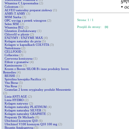
głę
Witamina C Liposomalna
(2)
• o
Colostrum
(5)
ALVEO naturalny preparat ziołowy
(1)
ANRY-T ANRY
(3)
MSM Siarka
(3)
Strona: 1 / 1
OPC wyciąg z pestek winogron
(2)
Selen MSE
(2)
Przejdź do strony:
[1]
Witamina B12
(2)
Glutation Zredukowany
(1)
Chlorofil w płynie
(2)
ENZYMY / ENZYME MAX
(4)
Kolagen naturalny do picia
(5)
Kolagen w kapsułkach COLVITA
(3)
Nattokinaza
(2)
CELLFOOD
(1)
Collaceina
(3)
Czerwona koniczyna
(1)
Eliksir z granatów
(4)
Kaminomoto
(3)
Krzem z Borem SILOR B i inne produkty Invex
Remedies
(4)
REISHI
(1)
Spirulina hawajska Pacifica
(4)
Vita Biosa
(5)
Vita Rosa
(1)
Cosmelan 2 krem oryginalny produkt Mesoestetic
(2)
Linia ANTI AGE
(2)
Linia HYDRO
(2)
Kolagen natywny
(2)
Kolagen naturalny PLATINUM
(4)
Kolagen naturalny SILVER
(3)
Kolagen naturalny GRAPHITE
(2)
Preparaty Dr Michaels
(8)
Ubichinol koenzym Q10
(6)
Ubichinol V100 koenzym Q10 100 mg
(2)
Bioastin Astaksantyna
(5)