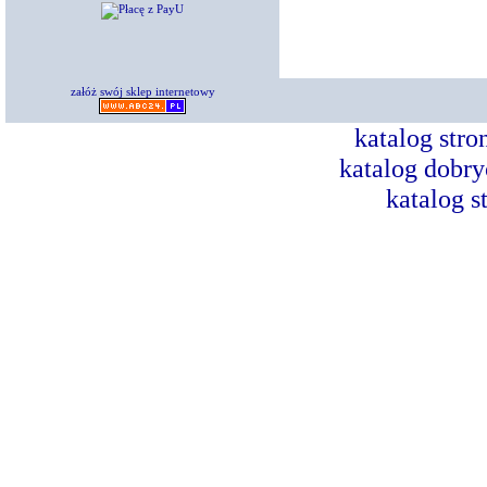
załóż swój sklep internetowy
katalog str
katalog dobry
katalog s
Dorad