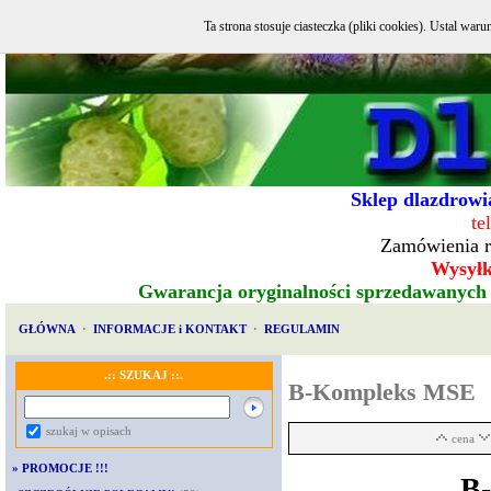
Ta strona stosuje ciasteczka (pliki cookies). Ustal w
Sklep dlazdrowia
te
Zamówienia r
Wysyłka
Gwarancja oryginalności sprzedawanych
GŁÓWNA
·
INFORMACJE i KONTAKT
·
REGULAMIN
.:: SZUKAJ ::.
B-Kompleks MSE
szukaj w opisach
cena
»
PROMOCJE !!!
B