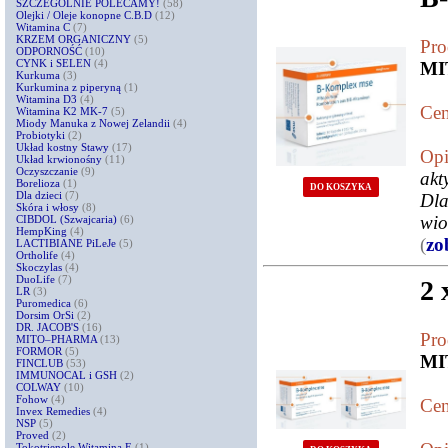
SZCZEGÓLNIE POLECAMY!
(58)
Olejki / Oleje konopne C.B.D
(12)
Witamina C
(7)
KRZEM ORGANICZNY
(5)
Pro
ODPORNOŚĆ
(10)
CYNK i SELEN
(4)
MI
Kurkuma
(3)
Kurkumina z piperyną
(1)
Witamina D3
(4)
Cen
Witamina K2 MK-7
(5)
Miody Manuka z Nowej Zelandii
(4)
Probiotyki
(2)
Układ kostny Stawy
(17)
Opi
Układ krwionośny
(11)
Oczyszczanie
(9)
akt
Borelioza
(1)
DO KOSZYKA
Dla dzieci
(7)
Dla
Skóra i włosy
(8)
wio
CIBDOL (Szwajcaria)
(6)
HempKing
(4)
(
zo
LACTIBIANE PiLeJe
(5)
Ortholife
(4)
Skoczylas
(4)
DuoLife
(7)
2 
LR
(3)
Puromedica
(6)
Dorsim OrSi
(2)
DR. JACOB'S
(16)
Pro
MITO–PHARMA
(13)
FORMOR
(5)
MI
FINCLUB
(53)
IMMUNOCAL i GSH
(2)
COLWAY
(10)
Fohow
(4)
Cen
Invex Remedies
(4)
NSP
(5)
Proved
(2)
Tokotrienole Witamina E
(1)