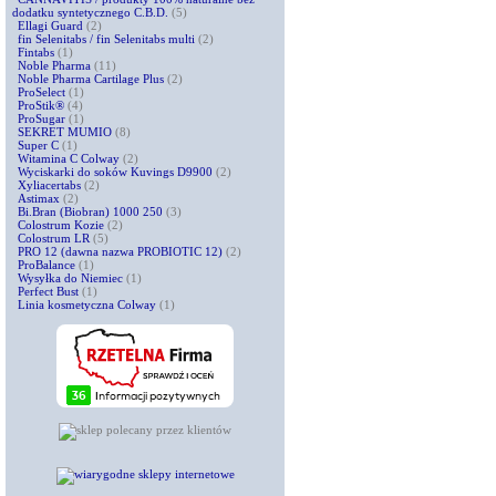
dodatku syntetycznego C.B.D.
(5)
Ellagi Guard
(2)
fin Selenitabs / fin Selenitabs multi
(2)
Fintabs
(1)
Noble Pharma
(11)
Noble Pharma Cartilage Plus
(2)
ProSelect
(1)
ProStik®
(4)
ProSugar
(1)
SEKRET MUMIO
(8)
Super C
(1)
Witamina C Colway
(2)
Wyciskarki do soków Kuvings D9900
(2)
Xyliacertabs
(2)
Astimax
(2)
Bi.Bran (Biobran) 1000 250
(3)
Colostrum Kozie
(2)
Colostrum LR
(5)
PRO 12 (dawna nazwa PROBIOTIC 12)
(2)
ProBalance
(1)
Wysyłka do Niemiec
(1)
Perfect Bust
(1)
Linia kosmetyczna Colway
(1)