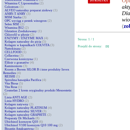
Opi
DO KOSZYKA
Witamina C Liposomalna
(2)
akt
Colostrum
(5)
ALVEO naturalny preparat ziołowy
(1)
Dla
ANRY-T ANRY
(3)
MSM Siarka
(3)
wio
OPC wyciąg z pestek winogron
(2)
Selen MSE
(2)
(
zo
Witamina B12
(2)
Glutation Zredukowany
(1)
Chlorofil w płynie
(2)
ENZYMY / ENZYME MAX
(4)
Strona: 1 / 1
Kolagen naturalny do picia
(5)
Kolagen w kapsułkach COLVITA
(3)
Przejdź do strony:
[1]
Nattokinaza
(2)
CELLFOOD
(1)
Collaceina
(3)
Czerwona koniczyna
(1)
Eliksir z granatów
(4)
Kaminomoto
(3)
Krzem z Borem SILOR B i inne produkty Invex
Remedies
(4)
REISHI
(1)
Spirulina hawajska Pacifica
(4)
Vita Biosa
(5)
Vita Rosa
(1)
Cosmelan 2 krem oryginalny produkt Mesoestetic
(2)
Linia ANTI AGE
(2)
Linia HYDRO
(2)
Kolagen natywny
(2)
Kolagen naturalny PLATINUM
(4)
Kolagen naturalny SILVER
(3)
Kolagen naturalny GRAPHITE
(2)
Preparaty Dr Michaels
(8)
Ubichinol koenzym Q10
(6)
Ubichinol V100 koenzym Q10 100 mg
(2)
Bioastin Astaksantyna
(5)