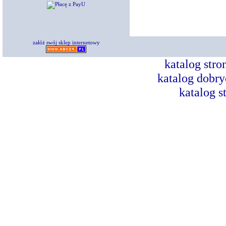
załóż swój sklep internetowy
katalog str
katalog dobry
katalog s
Dorad