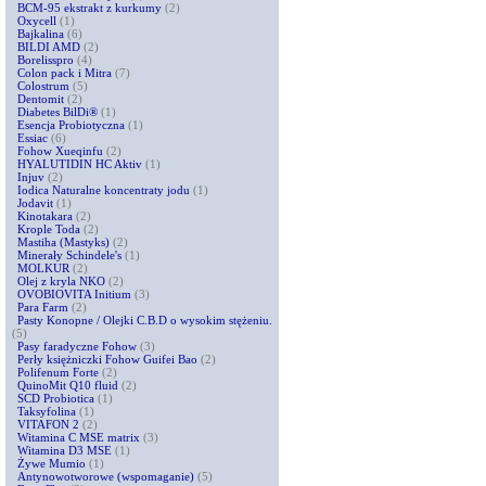
BCM-95 ekstrakt z kurkumy
(2)
Oxycell
(1)
Bajkalina
(6)
BILDI AMD
(2)
Borelisspro
(4)
Colon pack i Mitra
(7)
Colostrum
(5)
Dentomit
(2)
Diabetes BilDi®
(1)
Esencja Probiotyczna
(1)
Essiac
(6)
Fohow Xueqinfu
(2)
HYALUTIDIN HC Aktiv
(1)
Injuv
(2)
Iodica Naturalne koncentraty jodu
(1)
Jodavit
(1)
Kinotakara
(2)
Krople Toda
(2)
Mastiha (Mastyks)
(2)
Minerały Schindele's
(1)
MOLKUR
(2)
Olej z kryla NKO
(2)
OVOBIOVITA Initium
(3)
Para Farm
(2)
Pasty Konopne / Olejki C.B.D o wysokim stężeniu.
(5)
Pasy faradyczne Fohow
(3)
Perły księżniczki Fohow Guifei Bao
(2)
Polifenum Forte
(2)
QuinoMit Q10 fluid
(2)
SCD Probiotica
(1)
Taksyfolina
(1)
VITAFON 2
(2)
Witamina C MSE matrix
(3)
Witamina D3 MSE
(1)
Żywe Mumio
(1)
Antynowotworowe (wspomaganie)
(5)