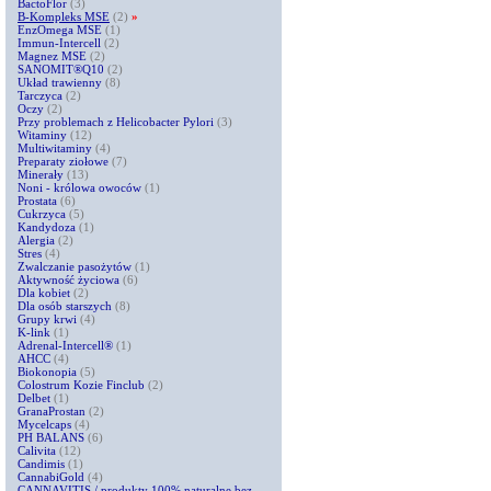
BactoFlor
(3)
B-Kompleks MSE
(2)
»
EnzOmega MSE
(1)
Immun-Intercell
(2)
Magnez MSE
(2)
SANOMIT®Q10
(2)
Układ trawienny
(8)
Tarczyca
(2)
Oczy
(2)
Przy problemach z Helicobacter Pylori
(3)
Witaminy
(12)
Multiwitaminy
(4)
Preparaty ziołowe
(7)
Minerały
(13)
Noni - królowa owoców
(1)
Prostata
(6)
Cukrzyca
(5)
Kandydoza
(1)
Alergia
(2)
Stres
(4)
Zwalczanie pasożytów
(1)
Aktywność życiowa
(6)
Dla kobiet
(2)
Dla osób starszych
(8)
Grupy krwi
(4)
K-link
(1)
Adrenal-Intercell®
(1)
AHCC
(4)
Biokonopia
(5)
Colostrum Kozie Finclub
(2)
Delbet
(1)
GranaProstan
(2)
Mycelcaps
(4)
PH BALANS
(6)
Calivita
(12)
Candimis
(1)
CannabiGold
(4)
CANNAVITIS / produkty 100% naturalne bez