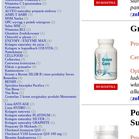
sta
DO KOSZYKA
Witamina C Liposomalna
(2)
pam
Colostrum
(5)
ALVEO naturalny preparat ziołowy
(1)
(
zo
ANRY-T ANRY
(3)
MSM Siarka
(3)
OPC wyciąg z pestek winogron
(2)
Gr
Selen MSE
(2)
Witamina B12
(2)
Glutation Zredukowany
(1)
Chlorofil w płynie
(2)
ENZYMY / ENZYME MAX
(4)
Pro
Kolagen naturalny do picia
(5)
Kolagen w kapsułkach COLVITA
(3)
Nattokinaza
(2)
CELLFOOD
(1)
Cen
Collaceina
(3)
Czerwona koniczyna
(1)
Eliksir z granatów
(4)
Opi
Kaminomoto
(3)
Krzem z Borem SILOR B i inne produkty Invex
lud
Remedies
(4)
REISHI
(1)
wła
Spirulina hawajska Pacifica
(4)
DO KOSZYKA
Vita Biosa
(5)
alk
Vita Rosa
(1)
Cosmelan 2 krem oryginalny produkt Mesoestetic
(
zo
(2)
Linia ANTI AGE
(2)
Linia HYDRO
(2)
P
Kolagen natywny
(2)
Kolagen naturalny PLATINUM
(4)
Kolagen naturalny SILVER
(3)
Su
Kolagen naturalny GRAPHITE
(2)
Preparaty Dr Michaels
(8)
Ubichinol koenzym Q10
(6)
Ubichinol V100 koenzym Q10 100 mg
(2)
Pro
Bioastin Astaksantyna
(5)