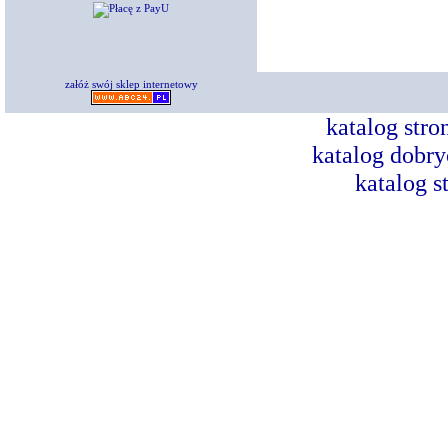
załóż swój sklep internetowy
katalog str
katalog dobry
katalog s
Dorad