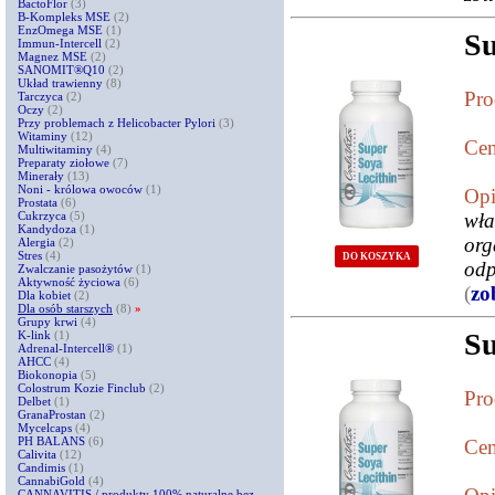
BactoFlor
(3)
B-Kompleks MSE
(2)
EnzOmega MSE
(1)
Su
Immun-Intercell
(2)
Magnez MSE
(2)
SANOMIT®Q10
(2)
Układ trawienny
(8)
Pro
Tarczyca
(2)
Oczy
(2)
Przy problemach z Helicobacter Pylori
(3)
Witaminy
(12)
Cen
Multiwitaminy
(4)
Preparaty ziołowe
(7)
Minerały
(13)
Noni - królowa owoców
(1)
Opi
Prostata
(6)
Cukrzyca
(5)
wła
Kandydoza
(1)
org
Alergia
(2)
Stres
(4)
DO KOSZYKA
odp
Zwalczanie pasożytów
(1)
Aktywność życiowa
(6)
(
zo
Dla kobiet
(2)
Dla osób starszych
(8)
»
Grupy krwi
(4)
Su
K-link
(1)
Adrenal-Intercell®
(1)
AHCC
(4)
Biokonopia
(5)
Colostrum Kozie Finclub
(2)
Pro
Delbet
(1)
GranaProstan
(2)
Mycelcaps
(4)
PH BALANS
(6)
Cen
Calivita
(12)
Candimis
(1)
CannabiGold
(4)
CANNAVITIS / produkty 100% naturalne bez