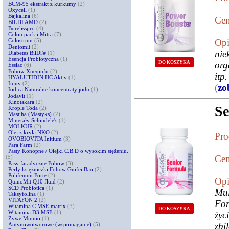
BCM-95 ekstrakt z kurkumy
(2)
Oxycell
(1)
Bajkalina
(6)
Cen
BILDI AMD
(2)
Borelisspro
(4)
Colon pack i Mitra
(7)
Colostrum
(5)
Opi
Dentomit
(2)
nie
Diabetes BilDi®
(1)
Esencja Probiotyczna
(1)
DO KOSZYKA
org
Essiac
(6)
Fohow Xueqinfu
(2)
itp
HYALUTIDIN HC Aktiv
(1)
Injuv
(2)
(
zo
Iodica Naturalne koncentraty jodu
(1)
Jodavit
(1)
Kinotakara
(2)
Se
Krople Toda
(2)
Mastiha (Mastyks)
(2)
Minerały Schindele's
(1)
MOLKUR
(2)
Olej z kryla NKO
(2)
Pro
OVOBIOVITA Initium
(3)
Para Farm
(2)
Pasty Konopne / Olejki C.B.D o wysokim stężeniu.
Cen
(5)
Pasy faradyczne Fohow
(3)
Perły księżniczki Fohow Guifei Bao
(2)
Polifenum Forte
(2)
Opi
QuinoMit Q10 fluid
(2)
SCD Probiotica
(1)
Mu
Taksyfolina
(1)
VITAFON 2
(2)
For
Witamina C MSE matrix
(3)
DO KOSZYKA
Witamina D3 MSE
(1)
życ
Żywe Mumio
(1)
zbi
Antynowotworowe (wspomaganie)
(5)