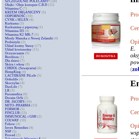
SZCZEGÓLNIE POLECAMY!
(58)
Olejki / Oleje konopne C.B.D
(12)
Witamina C
(7)
KRZEM ORGANICZNY
(5)
Pro
ODPORNOŚĆ
(10)
CYNK i SELEN
(4)
Kurkuma
(3)
Cen
Kurkumina z piperyną
(1)
Witamina D3
(4)
Witamina K2 MK-7
(5)
Miody Manuka z Nowej Zelandii
(4)
Opi
Probiotyki
(2)
Układ kostny Stawy
(17)
E.
Układ krwionośny
(11)
Oczyszczanie
(9)
oks
DO KOSZYKA
Borelioza
(1)
Dla dzieci
(7)
pow
Skóra i włosy
(8)
(
zo
CIBDOL (Szwajcaria)
(6)
HempKing
(4)
LACTIBIANE PiLeJe
(5)
Ortholife
(4)
E
Skoczylas
(4)
DuoLife
(7)
LR
(3)
Puromedica
(6)
Pro
Dorsim OrSi
(2)
DR. JACOB'S
(16)
MITO–PHARMA
(13)
FORMOR
(5)
Cen
FINCLUB
(53)
IMMUNOCAL i GSH
(2)
COLWAY
(10)
Fohow
(4)
Opi
Invex Remedies
(4)
NSP
(5)
wsp
Proved
(2)
Tokotrienole Witamina E
(1)