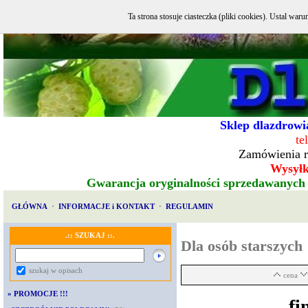
Ta strona stosuje ciasteczka (pliki cookies). Ustal w
Sklep dlazdrowia
te
Zamówienia r
Wysyłka
Gwarancja oryginalności sprzedawanych
GŁÓWNA
·
INFORMACJE i KONTAKT
·
REGULAMIN
.:: SZUKAJ ::.
Dla osób starszych
szukaj w opisach
cena
»
PROMOCJE !!!
fi