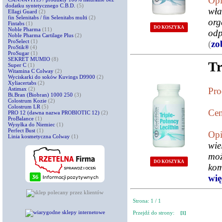
Opi
dodatku syntetycznego C.B.D.
(5)
wła
Ellagi Guard
(2)
fin Selenitabs / fin Selenitabs multi
(2)
org
Fintabs
(1)
DO KOSZYKA
Noble Pharma
(11)
odp
Noble Pharma Cartilage Plus
(2)
ProSelect
(1)
(
zo
ProStik®
(4)
ProSugar
(1)
SEKRET MUMIO
(8)
Tr
Super C
(1)
Witamina C Colway
(2)
Wyciskarki do soków Kuvings D9900
(2)
Xyliacertabs
(2)
Astimax
(2)
Pro
Bi.Bran (Biobran) 1000 250
(3)
Colostrum Kozie
(2)
Colostrum LR
(5)
Cen
PRO 12 (dawna nazwa PROBIOTIC 12)
(2)
ProBalance
(1)
Wysyłka do Niemiec
(1)
Perfect Bust
(1)
Opi
Linia kosmetyczna Colway
(1)
wie
moż
DO KOSZYKA
kom
więc
Strona: 1 / 1
Przejdź do strony:
[1]