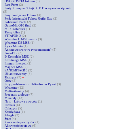
OVOBIOVITA Initium
(3)
Para Farm
(2)
Pasty Konopne / Olejki C.B.D o wysokim stężeniu.
(5)
Pasy faradyczne Fohow
(3)
Perły księżniczki Fohow Guifei Bao
(2)
Polifenum Forte
(2)
QuinoMit Q10 fluid
(2)
SCD Probiotica
(1)
Taksyfolina
(1)
VITAFON 2
(2)
Witamina C MSE matrix
(3)
Witamina D3 MSE
(1)
Żywe Mumio
(1)
Antynowotworowe (wspomaganie)
(5)
BactoFlor
(3)
B-Kompleks MSE
(2)
EnzOmega MSE
(1)
Immun-Intercell
(2)
Magnez MSE
(2)
SANOMIT®Q10
(2)
Układ trawienny
(8)
Tarczyca
(2)
»
Oczy
(2)
Przy problemach z Helicobacter Pylori
(3)
Witaminy
(12)
Multiwitaminy
(4)
Preparaty ziołowe
(7)
Minerały
(13)
Noni - królowa owoców
(1)
Prostata
(6)
Cukrzyca
(5)
Kandydoza
(1)
Alergia
(2)
Stres
(4)
Zwalczanie pasożytów
(1)
Aktywność życiowa
(6)