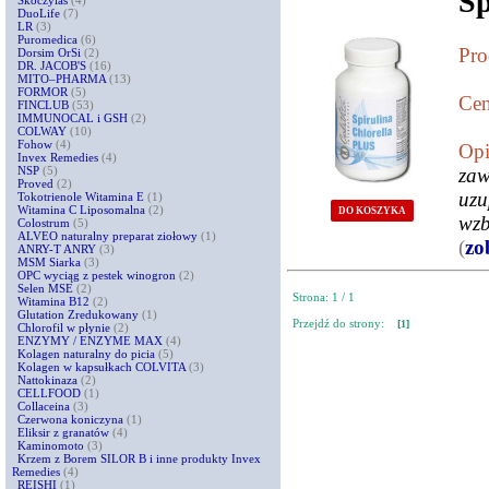
Sp
Skoczylas
(4)
DuoLife
(7)
LR
(3)
Puromedica
(6)
Pro
Dorsim OrSi
(2)
DR. JACOB'S
(16)
MITO–PHARMA
(13)
FORMOR
(5)
Cen
FINCLUB
(53)
IMMUNOCAL i GSH
(2)
COLWAY
(10)
Fohow
(4)
Opi
Invex Remedies
(4)
NSP
(5)
zaw
Proved
(2)
uzu
Tokotrienole Witamina E
(1)
Witamina C Liposomalna
(2)
DO KOSZYKA
wzb
Colostrum
(5)
ALVEO naturalny preparat ziołowy
(1)
(
zo
ANRY-T ANRY
(3)
MSM Siarka
(3)
OPC wyciąg z pestek winogron
(2)
Selen MSE
(2)
Strona: 1 / 1
Witamina B12
(2)
Glutation Zredukowany
(1)
Przejdź do strony:
[1]
Chlorofil w płynie
(2)
ENZYMY / ENZYME MAX
(4)
Kolagen naturalny do picia
(5)
Kolagen w kapsułkach COLVITA
(3)
Nattokinaza
(2)
CELLFOOD
(1)
Collaceina
(3)
Czerwona koniczyna
(1)
Eliksir z granatów
(4)
Kaminomoto
(3)
Krzem z Borem SILOR B i inne produkty Invex
Remedies
(4)
REISHI
(1)