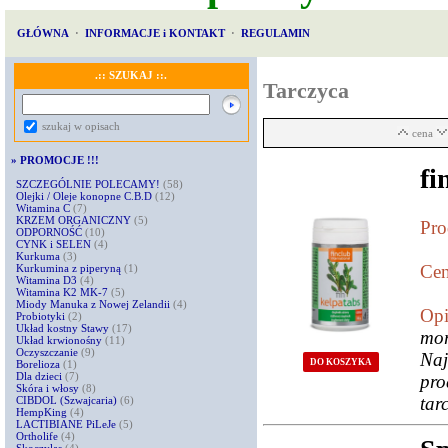
GŁÓWNA
·
INFORMACJE i KONTAKT
·
REGULAMIN
.:: SZUKAJ ::.
Tarczyca
szukaj w opisach
cena
»
PROMOCJE !!!
fi
SZCZEGÓLNIE POLECAMY!
(58)
Olejki / Oleje konopne C.B.D
(12)
Witamina C
(7)
KRZEM ORGANICZNY
(5)
Pro
ODPORNOŚĆ
(10)
CYNK i SELEN
(4)
Kurkuma
(3)
Cen
Kurkumina z piperyną
(1)
Witamina D3
(4)
Witamina K2 MK-7
(5)
Miody Manuka z Nowej Zelandii
(4)
Opi
Probiotyki
(2)
Układ kostny Stawy
(17)
mo
Układ krwionośny
(11)
Oczyszczanie
(9)
Naj
DO KOSZYKA
Borelioza
(1)
Dla dzieci
(7)
pr
Skóra i włosy
(8)
tar
CIBDOL (Szwajcaria)
(6)
HempKing
(4)
LACTIBIANE PiLeJe
(5)
Ortholife
(4)