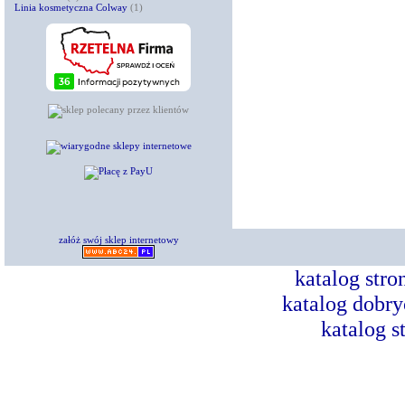
Linia kosmetyczna Colway
(1)
załóż swój sklep internetowy
katalog str
katalog dobry
katalog s
Dorad