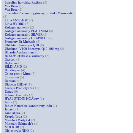
Spirulina hawajska Pacifica
(4)
Vita Biosa
(5)
Vita Rosa
(1)
Cosmelan 2 krem oryginalny produkt Mesoestetic
(2)
Linia ANTI AGE
(2)
Linia HYDRO
(2)
Kolagen natywny
(2)
Kolagen naturalny PLATINUM
(4)
Kolagen naturalny SILVER
(3)
Kolagen naturalny GRAPHITE
(2)
Preparaty Dr Michaels
(8)
Ubichinol koenzym Q10
(6)
Ubichinol V100 koenzym Q10 100 mg
(2)
Bioastin Astaksantyna
(5)
BCM-95 ekstrakt z kurkumy
(2)
Oxycell
(1)
Bajkalina
(6)
BILDI AMD
(2)
Borelisspro
(4)
Colon pack i Mitra
(7)
Colostrum
(5)
Dentomit
(2)
Diabetes BilDi®
(1)
Esencja Probiotyczna
(1)
Essiac
(6)
Fohow Xueqinfu
(2)
HYALUTIDIN HC Aktiv
(1)
Injuv
(2)
Iodica Naturalne koncentraty jodu
(1)
Jodavit
(1)
Kinotakara
(2)
Krople Toda
(2)
Mastiha (Mastyks)
(2)
Minerały Schindele's
(1)
MOLKUR
(2)
Olej z kryla NKO
(2)