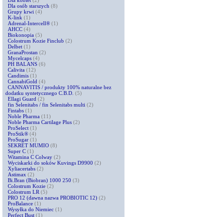
Dla kobiet
(2)
Dla osób starszych
(8)
Grupy krwi
(4)
K-link
(1)
Adrenal-Intercell®
(1)
AHCC
(4)
Biokonopia
(5)
Colostrum Kozie Finclub
(2)
Delbet
(1)
GranaProstan
(2)
Mycelcaps
(4)
PH BALANS
(6)
Calivita
(12)
Candimis
(1)
CannabiGold
(4)
CANNAVITIS / produkty 100% naturalne bez
dodatku syntetycznego C.B.D.
(5)
Ellagi Guard
(2)
fin Selenitabs / fin Selenitabs multi
(2)
Fintabs
(1)
Noble Pharma
(11)
Noble Pharma Cartilage Plus
(2)
ProSelect
(1)
ProStik®
(4)
ProSugar
(1)
SEKRET MUMIO
(8)
Super C
(1)
Witamina C Colway
(2)
Wyciskarki do soków Kuvings D9900
(2)
Xyliacertabs
(2)
Astimax
(2)
Bi.Bran (Biobran) 1000 250
(3)
Colostrum Kozie
(2)
Colostrum LR
(5)
PRO 12 (dawna nazwa PROBIOTIC 12)
(2)
ProBalance
(1)
Wysyłka do Niemiec
(1)
Perfect Bust
(1)