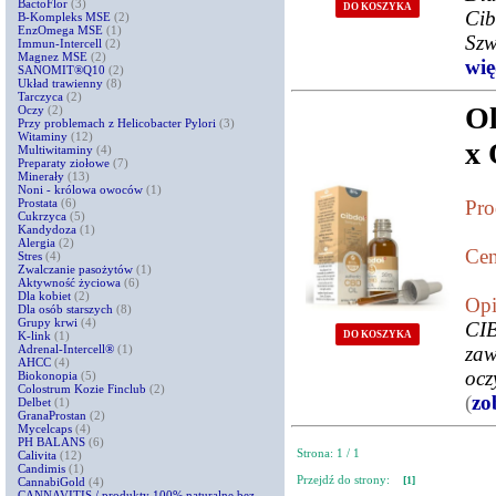
BactoFlor
(3)
DO KOSZYKA
Ci
B-Kompleks MSE
(2)
EnzOmega MSE
(1)
Szw
Immun-Intercell
(2)
Magnez MSE
(2)
więc
SANOMIT®Q10
(2)
Układ trawienny
(8)
Tarczyca
(2)
Ol
Oczy
(2)
Przy problemach z Helicobacter Pylori
(3)
Witaminy
(12)
x 
Multiwitaminy
(4)
Preparaty ziołowe
(7)
Minerały
(13)
Noni - królowa owoców
(1)
Prostata
(6)
Pro
Cukrzyca
(5)
Kandydoza
(1)
Alergia
(2)
Cen
Stres
(4)
Zwalczanie pasożytów
(1)
Aktywność życiowa
(6)
Dla kobiet
(2)
Opi
Dla osób starszych
(8)
Grupy krwi
(4)
CI
DO KOSZYKA
K-link
(1)
Adrenal-Intercell®
(1)
zaw
AHCC
(4)
ocz
Biokonopia
(5)
Colostrum Kozie Finclub
(2)
(
zo
Delbet
(1)
GranaProstan
(2)
Mycelcaps
(4)
PH BALANS
(6)
Strona: 1 / 1
Calivita
(12)
Candimis
(1)
Przejdź do strony:
[1]
CannabiGold
(4)
CANNAVITIS / produkty 100% naturalne bez