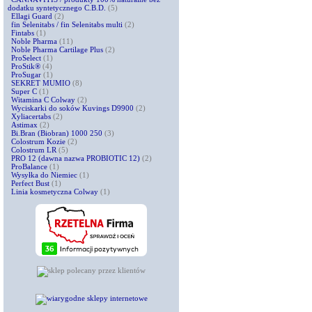
dodatku syntetycznego C.B.D.
(5)
Ellagi Guard
(2)
fin Selenitabs / fin Selenitabs multi
(2)
Fintabs
(1)
Noble Pharma
(11)
Noble Pharma Cartilage Plus
(2)
ProSelect
(1)
ProStik®
(4)
ProSugar
(1)
SEKRET MUMIO
(8)
Super C
(1)
Witamina C Colway
(2)
Wyciskarki do soków Kuvings D9900
(2)
Xyliacertabs
(2)
Astimax
(2)
Bi.Bran (Biobran) 1000 250
(3)
Colostrum Kozie
(2)
Colostrum LR
(5)
PRO 12 (dawna nazwa PROBIOTIC 12)
(2)
ProBalance
(1)
Wysyłka do Niemiec
(1)
Perfect Bust
(1)
Linia kosmetyczna Colway
(1)