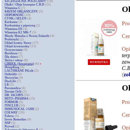
SZCZEGÓLNIE POLECAMY!
(58)
Olejki / Oleje konopne C.B.D
(12)
Ol
Witamina C
(7)
KRZEM ORGANICZNY
(5)
ODPORNOŚĆ
(10)
CYNK i SELEN
(4)
Kurkuma
(3)
Pro
Kurkumina z piperyną
(1)
Witamina D3
(4)
Witamina K2 MK-7
(5)
Cen
Miody Manuka z Nowej Zelandii
(4)
Probiotyki
(2)
Układ kostny Stawy
(17)
Układ krwionośny
(11)
Opi
Oczyszczanie
(9)
Borelioza
(1)
ter
Dla dzieci
(7)
Skóra i włosy
(8)
zaw
DO KOSZYKA
CIBDOL (Szwajcaria)
(6)
»
C.B
HempKing
(4)
LACTIBIANE PiLeJe
(5)
(
zo
Ortholife
(4)
Skoczylas
(4)
DuoLife
(7)
LR
(3)
Ol
Puromedica
(6)
Dorsim OrSi
(2)
DR. JACOB'S
(16)
MITO–PHARMA
(13)
Pro
FORMOR
(5)
FINCLUB
(53)
IMMUNOCAL i GSH
(2)
COLWAY
(10)
Cen
Fohow
(4)
Invex Remedies
(4)
NSP
(5)
Proved
(2)
Opi
Tokotrienole Witamina E
(1)