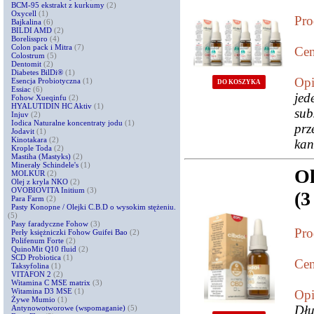
BCM-95 ekstrakt z kurkumy
(2)
Oxycell
(1)
Pro
Bajkalina
(6)
BILDI AMD
(2)
Borelisspro
(4)
Colon pack i Mitra
(7)
Cen
Colostrum
(5)
Dentomit
(2)
Diabetes BilDi®
(1)
Opi
Esencja Probiotyczna
(1)
DO KOSZYKA
Essiac
(6)
je
Fohow Xueqinfu
(2)
HYALUTIDIN HC Aktiv
(1)
su
Injuv
(2)
Iodica Naturalne koncentraty jodu
(1)
prz
Jodavit
(1)
Kinotakara
(2)
kan
Krople Toda
(2)
Mastiha (Mastyks)
(2)
Minerały Schindele's
(1)
O
MOLKUR
(2)
Olej z kryla NKO
(2)
OVOBIOVITA Initium
(3)
(3
Para Farm
(2)
Pasty Konopne / Olejki C.B.D o wysokim stężeniu.
(5)
Pasy faradyczne Fohow
(3)
Pro
Perły księżniczki Fohow Guifei Bao
(2)
Polifenum Forte
(2)
QuinoMit Q10 fluid
(2)
SCD Probiotica
(1)
Cen
Taksyfolina
(1)
VITAFON 2
(2)
Witamina C MSE matrix
(3)
Witamina D3 MSE
(1)
Opi
Żywe Mumio
(1)
Dłu
Antynowotworowe (wspomaganie)
(5)