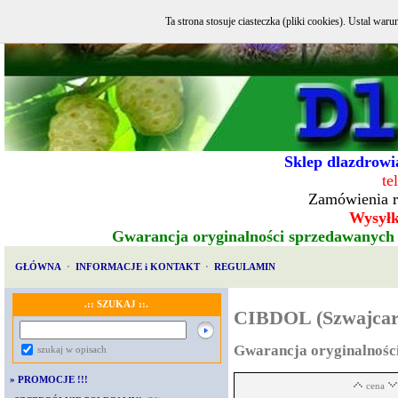
Ta strona stosuje ciasteczka (pliki cookies). Ustal w
Sklep dlazdrowia
te
Zamówienia r
Wysyłka
Gwarancja oryginalności sprzedawanych
GŁÓWNA
·
INFORMACJE i KONTAKT
·
REGULAMIN
.:: SZUKAJ ::.
CIBDOL (Szwajcar
Gwarancja oryginalnośc
szukaj w opisach
»
PROMOCJE !!!
cena