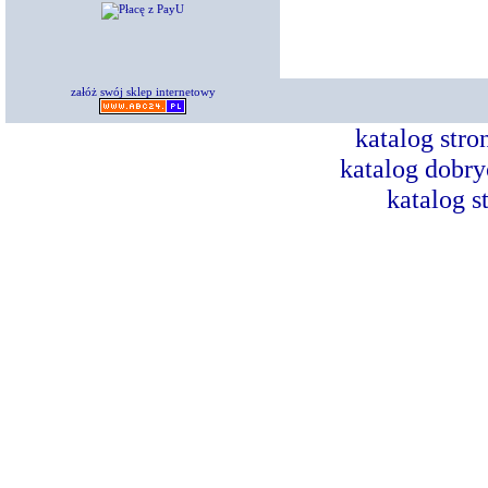
załóż swój sklep internetowy
katalog str
katalog dobry
katalog s
Dorad