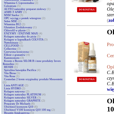
opa
Witamina C Liposomalna
(2)
Colostrum
(5)
Ole
ALVEO naturalny preparat ziołowy
(1)
DO KOSZYKA
ANRY-T ANRY
(3)
sz
MSM Siarka
(3)
OPC wyciąg z pestek winogron
(2)
(
zo
Selen MSE
(2)
Witamina B12
(2)
Glutation Zredukowany
(1)
Ol
Chlorofil w płynie
(2)
ENZYMY / ENZYME MAX
(4)
Kolagen naturalny do picia
(5)
Kolagen w kapsułkach COLVITA
(3)
Nattokinaza
(2)
Pro
CELLFOOD
(1)
Collaceina
(3)
Czerwona koniczyna
(1)
Cen
Eliksir z granatów
(4)
Kaminomoto
(3)
Krzem z Borem SILOR B i inne produkty Invex
Remedies
(4)
Opi
REISHI
(1)
Spirulina hawajska Pacifica
(4)
C.B
Vita Biosa
(5)
Vita Rosa
(1)
czy
Cosmelan 2 krem oryginalny produkt Mesoestetic
DO KOSZYKA
(2)
C.B
Linia ANTI AGE
(2)
więc
Linia HYDRO
(2)
Kolagen natywny
(2)
Kolagen naturalny PLATINUM
(4)
Kolagen naturalny SILVER
(3)
Ol
Kolagen naturalny GRAPHITE
(2)
Preparaty Dr Michaels
(8)
Ubichinol koenzym Q10
(6)
10
Ubichinol V100 koenzym Q10 100 mg
(2)
Bioastin Astaksantyna
(5)