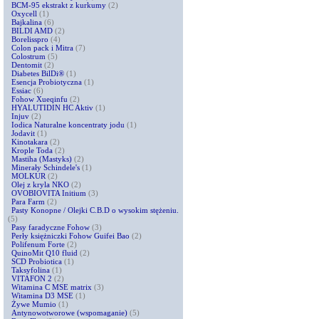
BCM-95 ekstrakt z kurkumy
(2)
Oxycell
(1)
Bajkalina
(6)
BILDI AMD
(2)
Borelisspro
(4)
Colon pack i Mitra
(7)
Colostrum
(5)
Dentomit
(2)
Diabetes BilDi®
(1)
Esencja Probiotyczna
(1)
Essiac
(6)
Fohow Xueqinfu
(2)
HYALUTIDIN HC Aktiv
(1)
Injuv
(2)
Iodica Naturalne koncentraty jodu
(1)
Jodavit
(1)
Kinotakara
(2)
Krople Toda
(2)
Mastiha (Mastyks)
(2)
Minerały Schindele's
(1)
MOLKUR
(2)
Olej z kryla NKO
(2)
OVOBIOVITA Initium
(3)
Para Farm
(2)
Pasty Konopne / Olejki C.B.D o wysokim stężeniu.
(5)
Pasy faradyczne Fohow
(3)
Perły księżniczki Fohow Guifei Bao
(2)
Polifenum Forte
(2)
QuinoMit Q10 fluid
(2)
SCD Probiotica
(1)
Taksyfolina
(1)
VITAFON 2
(2)
Witamina C MSE matrix
(3)
Witamina D3 MSE
(1)
Żywe Mumio
(1)
Antynowotworowe (wspomaganie)
(5)