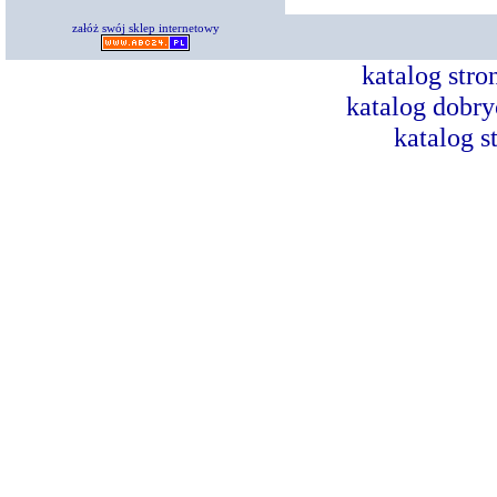
załóż swój sklep internetowy
katalog str
katalog dobry
katalog s
Dorad