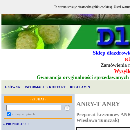
Ta strona stosuje ciasteczka (pliki cookies). Ustal w
Sklep dlazdrowia
te
Zamówienia r
Wysyłka
Gwarancja oryginalności sprzedawanych
GŁÓWNA
·
INFORMACJE i KONTAKT
·
REGULAMIN
.:: SZUKAJ ::.
ANRY-T ANRY
Preparat krzemowy ANR
szukaj w opisach
Wiesława Tomczak)
»
PROMOCJE !!!