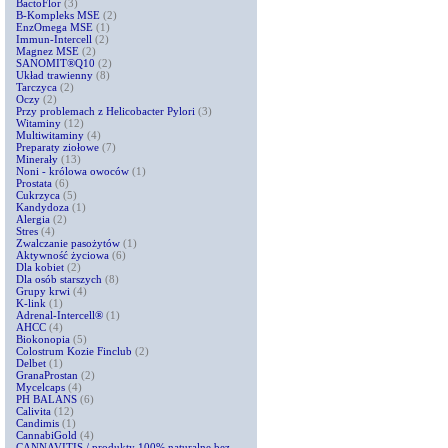
BactoFlor
(3)
B-Kompleks MSE
(2)
EnzOmega MSE
(1)
Immun-Intercell
(2)
Magnez MSE
(2)
SANOMIT®Q10
(2)
Układ trawienny
(8)
Tarczyca
(2)
Oczy
(2)
Przy problemach z Helicobacter Pylori
(3)
Witaminy
(12)
Multiwitaminy
(4)
Preparaty ziołowe
(7)
Minerały
(13)
Noni - królowa owoców
(1)
Prostata
(6)
Cukrzyca
(5)
Kandydoza
(1)
Alergia
(2)
Stres
(4)
Zwalczanie pasożytów
(1)
Aktywność życiowa
(6)
Dla kobiet
(2)
Dla osób starszych
(8)
Grupy krwi
(4)
K-link
(1)
Adrenal-Intercell®
(1)
AHCC
(4)
Biokonopia
(5)
Colostrum Kozie Finclub
(2)
Delbet
(1)
GranaProstan
(2)
Mycelcaps
(4)
PH BALANS
(6)
Calivita
(12)
Candimis
(1)
CannabiGold
(4)
CANNAVITIS / produkty 100% naturalne bez