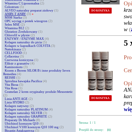
Opi
Witamina C Liposomalna
(2)
Colostrum
(5)
krz
ALVEO naturalny preparat ziołowy
(1)
DO KOSZYKA
ANRY-T ANRY
(3)
»
sw
MSM Siarka
(3)
OPC wyciąg z pestek winogron
(2)
wła
Selen MSE
(2)
Witamina B12
(2)
w
(
Glutation Zredukowany
(1)
Chlorofil w płynie
(2)
ENZYMY / ENZYME MAX
(4)
5
Kolagen naturalny do picia
(5)
Kolagen w kapsułkach COLVITA
(3)
Nattokinaza
(2)
CELLFOOD
(1)
Pro
Collaceina
(3)
Czerwona koniczyna
(1)
Eliksir z granatów
(4)
Kaminomoto
(3)
Cen
Krzem z Borem SILOR B i inne produkty Invex
Remedies
(4)
REISHI
(1)
Spirulina hawajska Pacifica
(4)
Opi
Vita Biosa
(5)
Vita Rosa
(1)
ANR
Cosmelan 2 krem oryginalny produkt Mesoestetic
kar
(2)
DO KOSZYKA
Linia ANTI AGE
(2)
pr
Linia HYDRO
(2)
Kolagen natywny
(2)
więc
Kolagen naturalny PLATINUM
(4)
Kolagen naturalny SILVER
(3)
Kolagen naturalny GRAPHITE
(2)
Preparaty Dr Michaels
(8)
Strona: 1 / 1
Ubichinol koenzym Q10
(6)
Ubichinol V100 koenzym Q10 100 mg
(2)
Przejdź do strony:
[1]
Bioastin Astaksantyna
(5)