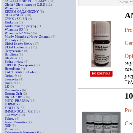
SZCZEGÓLNIE POLECAMY!
(58)
cena
Olejki / Oleje konopne C.B.D
(12)
Witamina C
(7)
KRZEM ORGANICZNY
(5)
A
ODPORNOŚĆ
(10)
CYNK i SELEN
(4)
Kurkuma
(3)
Kurkumina z piperyną
(1)
Pro
Witamina D3
(4)
Witamina K2 MK-7
(5)
Miody Manuka z Nowej Zelandii
(4)
Probiotyki
(2)
Cen
Układ kostny Stawy
(17)
Układ krwionośny
(11)
Oczyszczanie
(9)
Borelioza
(1)
Opi
Dla dzieci
(7)
sup
Skóra i włosy
(8)
CIBDOL (Szwajcaria)
(6)
za
HempKing
(4)
LACTIBIANE PiLeJe
(5)
DO KOSZYKA
pre
Ortholife
(4)
Skoczylas
(4)
"Wy
DuoLife
(7)
LR
(3)
Puromedica
(6)
1
Dorsim OrSi
(2)
DR. JACOB'S
(16)
MITO–PHARMA
(13)
FORMOR
(5)
FINCLUB
(53)
Pro
IMMUNOCAL i GSH
(2)
COLWAY
(10)
Fohow
(4)
Invex Remedies
(4)
Cen
NSP
(5)
Proved
(2)
Tokotrienole Witamina E
(1)