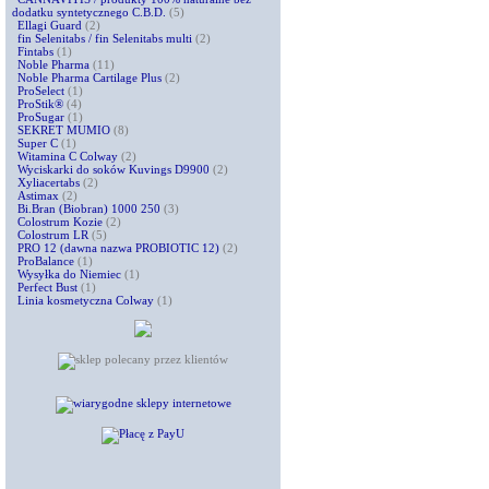
dodatku syntetycznego C.B.D.
(5)
Ellagi Guard
(2)
fin Selenitabs / fin Selenitabs multi
(2)
Fintabs
(1)
Noble Pharma
(11)
Noble Pharma Cartilage Plus
(2)
ProSelect
(1)
ProStik®
(4)
ProSugar
(1)
SEKRET MUMIO
(8)
Super C
(1)
Witamina C Colway
(2)
Wyciskarki do soków Kuvings D9900
(2)
Xyliacertabs
(2)
Astimax
(2)
Bi.Bran (Biobran) 1000 250
(3)
Colostrum Kozie
(2)
Colostrum LR
(5)
PRO 12 (dawna nazwa PROBIOTIC 12)
(2)
ProBalance
(1)
Wysyłka do Niemiec
(1)
Perfect Bust
(1)
Linia kosmetyczna Colway
(1)