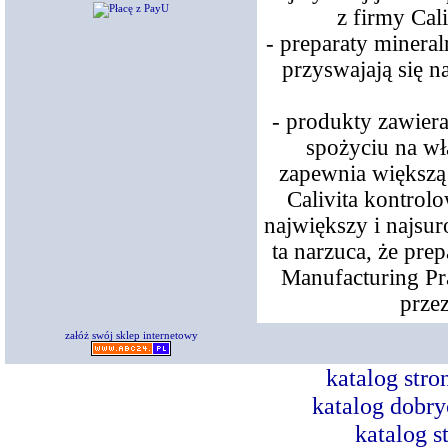
z firmy Cal
- preparaty minera
przyswajają się n
- produkty zawier
spożyciu na w
zapewnia większą 
Calivita kontrol
największy i najsur
ta narzuca, że pr
Manufacturing Pr
prze
załóż swój sklep internetowy
katalog str
katalog dobry
katalog s