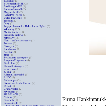
BactoFlor
(3)
B-Kompleks MSE
(2)
EnzOmega MSE
(1)
Immun-Intercell
(2)
Magnez MSE
(2)
SANOMIT®Q10
(2)
Układ trawienny
(8)
Tarczyca
(2)
Oczy
(2)
Przy problemach z Helicobacter Pylori
(3)
Witaminy
(12)
Multiwitaminy
(4)
Preparaty ziołowe
(7)
Minerały
(13)
Noni - królowa owoców
(1)
Prostata
(6)
Cukrzyca
(5)
Kandydoza
(1)
Alergia
(2)
Stres
(4)
Zwalczanie pasożytów
(1)
Aktywność życiowa
(6)
Dla kobiet
(2)
Dla osób starszych
(8)
Grupy krwi
(4)
K-link
(1)
Adrenal-Intercell®
(1)
AHCC
(4)
Biokonopia
(5)
Colostrum Kozie Finclub
(2)
Delbet
(1)
GranaProstan
(2)
Mycelcaps
(4)
PH BALANS
(6)
Calivita
(12)
Firma Hankintatukk
Candimis
(1)
CannabiGold
(4)
CANNAVITIS / produkty 100% naturalne bez