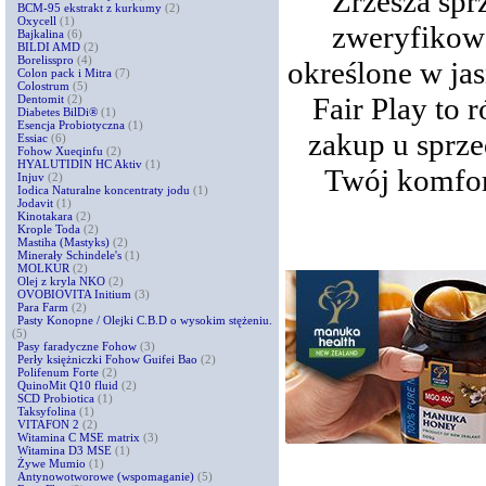
Zrzesza spr
BCM-95 ekstrakt z kurkumy
(2)
Oxycell
(1)
zweryfikowa
Bajkalina
(6)
BILDI AMD
(2)
Borelisspro
(4)
określone w ja
Colon pack i Mitra
(7)
Colostrum
(5)
Fair Play to 
Dentomit
(2)
Diabetes BilDi®
(1)
Esencja Probiotyczna
(1)
zakup u sprze
Essiac
(6)
Fohow Xueqinfu
(2)
HYALUTIDIN HC Aktiv
(1)
Twój komfor
Injuv
(2)
Iodica Naturalne koncentraty jodu
(1)
Jodavit
(1)
Kinotakara
(2)
Krople Toda
(2)
Mastiha (Mastyks)
(2)
Minerały Schindele's
(1)
MOLKUR
(2)
Olej z kryla NKO
(2)
OVOBIOVITA Initium
(3)
Para Farm
(2)
Pasty Konopne / Olejki C.B.D o wysokim stężeniu.
(5)
Pasy faradyczne Fohow
(3)
Perły księżniczki Fohow Guifei Bao
(2)
Polifenum Forte
(2)
QuinoMit Q10 fluid
(2)
SCD Probiotica
(1)
Taksyfolina
(1)
VITAFON 2
(2)
Witamina C MSE matrix
(3)
Witamina D3 MSE
(1)
Żywe Mumio
(1)
Antynowotworowe (wspomaganie)
(5)