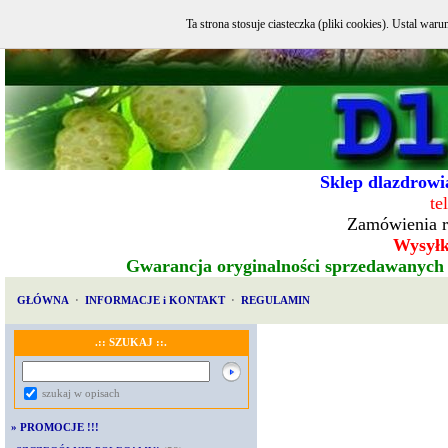
Ta strona stosuje ciasteczka (pliki cookies). Ustal w
Sklep dlazdrowia
te
Zamówienia r
Wysyłka
Gwarancja oryginalności sprzedawanych
GŁÓWNA
·
INFORMACJE i KONTAKT
·
REGULAMIN
.:: SZUKAJ ::.
szukaj w opisach
»
PROMOCJE !!!