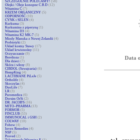
SZCZEGÓLNIE POLECAMY!
(58)
Olejki / Oleje konopne C.B.D
(12)
Witamina C
(7)
KRZEM ORGANICZNY
(5)
ODPORNOŚĆ
(10)
CYNK i SELEN
(4)
Kurkuma
(3)
Kurkumina z piperyną
(1)
Witamina D3
(4)
Witamina K2 MK-7
(5)
Miody Manuka z Nowej Zelandii
(4)
Probiotyki
(2)
Układ kostny Stawy
(17)
Układ krwionośny
(11)
Oczyszczanie
(9)
Data o
Borelioza
(1)
Dla dzieci
(7)
Skóra i włosy
(8)
CIBDOL (Szwajcaria)
(6)
HempKing
(4)
LACTIBIANE PiLeJe
(5)
Ortholife
(4)
Skoczylas
(4)
DuoLife
(7)
LR
(3)
Puromedica
(6)
Dorsim OrSi
(2)
DR. JACOB'S
(16)
MITO–PHARMA
(13)
FORMOR
(5)
FINCLUB
(53)
IMMUNOCAL i GSH
(2)
COLWAY
(10)
Fohow
(4)
Invex Remedies
(4)
NSP
(5)
Proved
(2)
Tokotrienole Witamina E
(1)