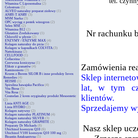
tel. czyn
Witamina C Liposomalna
(2)
Colostrum
(5)
ALVEO naturalny preparat ziołowy
(1)
ANRY-T ANRY
(3)
MSM Siarka
(3)
OPC wyciąg z pestek winogron
(2)
Selen MSE
(2)
Witamina B12
(2)
Nr rachunku 
Glutation Zredukowany
(1)
Chlorofil w płynie
(2)
ENZYMY / ENZYME MAX
(4)
Kolagen naturalny do picia
(5)
Kolagen w kapsułkach COLVITA
(3)
Nattokinaza
(2)
CELLFOOD
(1)
Collaceina
(3)
Czerwona koniczyna
(1)
Zamówienia rea
Eliksir z granatów
(4)
Kaminomoto
(3)
Krzem z Borem SILOR B i inne produkty Invex
Sklep interneto
Remedies
(4)
REISHI
(1)
lat, w tym cz
Spirulina hawajska Pacifica
(4)
Vita Biosa
(5)
Vita Rosa
(1)
klientów.
Cosmelan 2 krem oryginalny produkt Mesoestetic
(2)
Linia ANTI AGE
(2)
Sprzedajemy wy
Linia HYDRO
(2)
Kolagen natywny
(2)
Kolagen naturalny PLATINUM
(4)
Kolagen naturalny SILVER
(3)
Kolagen naturalny GRAPHITE
(2)
Nasz sklep ucz
Preparaty Dr Michaels
(8)
Ubichinol koenzym Q10
(6)
Ubichinol V100 koenzym Q10 100 mg
(2)
Bioastin Astaksantyna
(5)