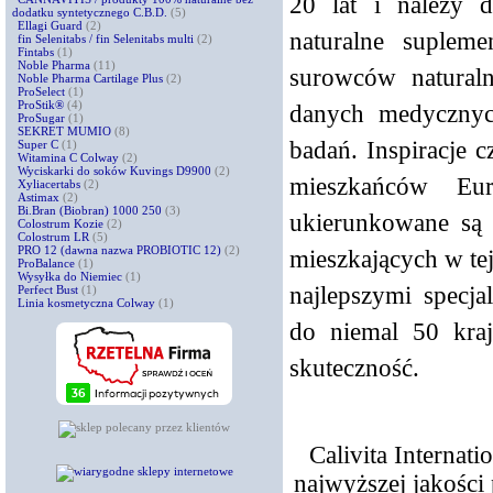
20 lat i należy 
dodatku syntetycznego C.B.D.
(5)
Ellagi Guard
(2)
naturalne suplem
fin Selenitabs / fin Selenitabs multi
(2)
Fintabs
(1)
Noble Pharma
(11)
surowców naturaln
Noble Pharma Cartilage Plus
(2)
ProSelect
(1)
ProStik®
(4)
danych medycznyc
ProSugar
(1)
SEKRET MUMIO
(8)
badań. Inspiracje 
Super C
(1)
Witamina C Colway
(2)
Wyciskarki do soków Kuvings D9900
(2)
mieszkańców Eu
Xyliacertabs
(2)
Astimax
(2)
Bi.Bran (Biobran) 1000 250
(3)
ukierunkowane są 
Colostrum Kozie
(2)
Colostrum LR
(5)
PRO 12 (dawna nazwa PROBIOTIC 12)
(2)
mieszkających w te
ProBalance
(1)
Wysyłka do Niemiec
(1)
najlepszymi specja
Perfect Bust
(1)
Linia kosmetyczna Colway
(1)
do niemal 50 kraj
skuteczność.
Calivita Internat
najwyższej jakości