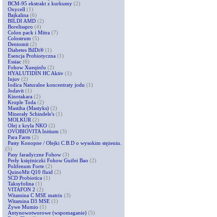
BCM-95 ekstrakt z kurkumy
(2)
Oxycell
(1)
Bajkalina
(6)
BILDI AMD
(2)
Borelisspro
(4)
Colon pack i Mitra
(7)
Colostrum
(5)
Dentomit
(2)
Diabetes BilDi®
(1)
Esencja Probiotyczna
(1)
Essiac
(6)
Fohow Xueqinfu
(2)
HYALUTIDIN HC Aktiv
(1)
Injuv
(2)
Iodica Naturalne koncentraty jodu
(1)
Jodavit
(1)
Kinotakara
(2)
Krople Toda
(2)
Mastiha (Mastyks)
(2)
Minerały Schindele's
(1)
MOLKUR
(2)
Olej z kryla NKO
(2)
OVOBIOVITA Initium
(3)
Para Farm
(2)
Pasty Konopne / Olejki C.B.D o wysokim stężeniu.
(5)
Pasy faradyczne Fohow
(3)
Perły księżniczki Fohow Guifei Bao
(2)
Polifenum Forte
(2)
QuinoMit Q10 fluid
(2)
SCD Probiotica
(1)
Taksyfolina
(1)
VITAFON 2
(2)
Witamina C MSE matrix
(3)
Witamina D3 MSE
(1)
Żywe Mumio
(1)
Antynowotworowe (wspomaganie)
(5)