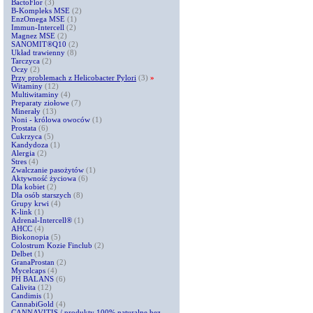
BactoFlor
(3)
B-Kompleks MSE
(2)
EnzOmega MSE
(1)
Immun-Intercell
(2)
Magnez MSE
(2)
SANOMIT®Q10
(2)
Układ trawienny
(8)
Tarczyca
(2)
Oczy
(2)
Przy problemach z Helicobacter Pylori
(3)
»
Witaminy
(12)
Multiwitaminy
(4)
Preparaty ziołowe
(7)
Minerały
(13)
Noni - królowa owoców
(1)
Prostata
(6)
Cukrzyca
(5)
Kandydoza
(1)
Alergia
(2)
Stres
(4)
Zwalczanie pasożytów
(1)
Aktywność życiowa
(6)
Dla kobiet
(2)
Dla osób starszych
(8)
Grupy krwi
(4)
K-link
(1)
Adrenal-Intercell®
(1)
AHCC
(4)
Biokonopia
(5)
Colostrum Kozie Finclub
(2)
Delbet
(1)
GranaProstan
(2)
Mycelcaps
(4)
PH BALANS
(6)
Calivita
(12)
Candimis
(1)
CannabiGold
(4)
CANNAVITIS / produkty 100% naturalne bez