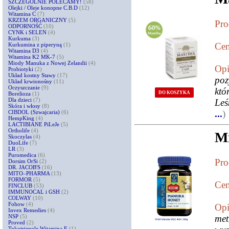
SZCZEGÓLNIE POLECAMY!
(58)
Olejki / Oleje konopne C.B.D
(12)
Witamina C
(7)
KRZEM ORGANICZNY
(5)
Pro
ODPORNOŚĆ
(10)
CYNK i SELEN
(4)
Kurkuma
(3)
Cen
Kurkumina z piperyną
(1)
Witamina D3
(4)
Witamina K2 MK-7
(5)
Miody Manuka z Nowej Zelandii
(4)
Opi
Probiotyki
(2)
Układ kostny Stawy
(17)
poz
Układ krwionośny
(11)
Oczyszczanie
(9)
któ
DO KOSZYKA
Borelioza
(1)
Dla dzieci
(7)
Leś
Skóra i włosy
(8)
...
)
CIBDOL (Szwajcaria)
(6)
HempKing
(4)
LACTIBIANE PiLeJe
(5)
Ortholife
(4)
M
Skoczylas
(4)
DuoLife
(7)
LR
(3)
Puromedica
(6)
Pro
Dorsim OrSi
(2)
DR. JACOB'S
(16)
MITO–PHARMA
(13)
FORMOR
(5)
Cen
FINCLUB
(53)
IMMUNOCAL i GSH
(2)
COLWAY
(10)
Fohow
(4)
Opi
Invex Remedies
(4)
NSP
(5)
met
Proved
(2)
Tokotrienole Witamina E
(1)