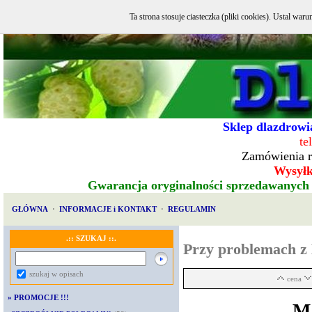
Ta strona stosuje ciasteczka (pliki cookies). Ustal w
Sklep dlazdrowia
te
Zamówienia r
Wysyłka
Gwarancja oryginalności sprzedawanych
GŁÓWNA
·
INFORMACJE i KONTAKT
·
REGULAMIN
.:: SZUKAJ ::.
Przy problemach z 
szukaj w opisach
cena
»
PROMOCJE !!!
Ma