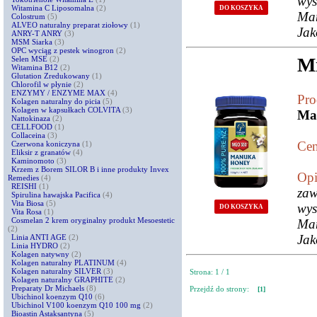
wys
Witamina C Liposomalna
(2)
DO KOSZYKA
Man
Colostrum
(5)
ALVEO naturalny preparat ziołowy
(1)
Jak
ANRY-T ANRY
(3)
MSM Siarka
(3)
OPC wyciąg z pestek winogron
(2)
M
Selen MSE
(2)
Witamina B12
(2)
Glutation Zredukowany
(1)
Chlorofil w płynie
(2)
ENZYMY / ENZYME MAX
(4)
Pro
Kolagen naturalny do picia
(5)
Kolagen w kapsułkach COLVITA
(3)
Man
Nattokinaza
(2)
CELLFOOD
(1)
Collaceina
(3)
Cen
Czerwona koniczyna
(1)
Eliksir z granatów
(4)
Kaminomoto
(3)
Krzem z Borem SILOR B i inne produkty Invex
Opi
Remedies
(4)
REISHI
(1)
zaw
Spirulina hawajska Pacifica
(4)
Vita Biosa
(5)
wys
DO KOSZYKA
Vita Rosa
(1)
Cosmelan 2 krem oryginalny produkt Mesoestetic
Man
(2)
Jak
Linia ANTI AGE
(2)
Linia HYDRO
(2)
Kolagen natywny
(2)
Kolagen naturalny PLATINUM
(4)
Kolagen naturalny SILVER
(3)
Strona: 1 / 1
Kolagen naturalny GRAPHITE
(2)
Preparaty Dr Michaels
(8)
Przejdź do strony:
[1]
Ubichinol koenzym Q10
(6)
Ubichinol V100 koenzym Q10 100 mg
(2)
Bioastin Astaksantyna
(5)