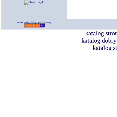
załóż swój sklep internetowy
katalog str
katalog dobry
katalog s
Dorad