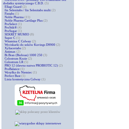
dodatku syntetycznego C.B.D.
(5)
Ellagi Guard
(2)
fin Selenitabs / fin Selenitabs multi
(2)
Fintabs
(1)
Noble Pharma
(11)
Noble Pharma Cartilage Plus
(2)
ProSelect
(1)
ProStik®
(4)
ProSugar
(1)
SEKRET MUMIO
(8)
Super C
(1)
Witamina C Colway
(2)
Wyciskarki do soków Kuvings D9900
(2)
Xyliacertabs
(2)
Astimax
(2)
Bi.Bran (Biobran) 1000 250
(3)
Colostrum Kozie
(2)
Colostrum LR
(5)
PRO 12 (dawna nazwa PROBIOTIC 12)
(2)
ProBalance
(1)
Wysyłka do Niemiec
(1)
Perfect Bust
(1)
Linia kosmetyczna Colway
(1)