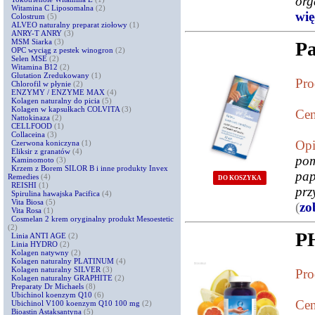
org
Witamina C Liposomalna
(2)
więc
Colostrum
(5)
ALVEO naturalny preparat ziołowy
(1)
ANRY-T ANRY
(3)
MSM Siarka
(3)
Pa
OPC wyciąg z pestek winogron
(2)
Selen MSE
(2)
Witamina B12
(2)
Glutation Zredukowany
(1)
Pro
Chlorofil w płynie
(2)
ENZYMY / ENZYME MAX
(4)
Kolagen naturalny do picia
(5)
Kolagen w kapsułkach COLVITA
(3)
Cen
Nattokinaza
(2)
CELLFOOD
(1)
Collaceina
(3)
Opi
Czerwona koniczyna
(1)
Eliksir z granatów
(4)
pom
Kaminomoto
(3)
Krzem z Borem SILOR B i inne produkty Invex
pa
Remedies
(4)
DO KOSZYKA
REISHI
(1)
prz
Spirulina hawajska Pacifica
(4)
Vita Biosa
(5)
(
zo
Vita Rosa
(1)
Cosmelan 2 krem oryginalny produkt Mesoestetic
(2)
PH
Linia ANTI AGE
(2)
Linia HYDRO
(2)
Kolagen natywny
(2)
Kolagen naturalny PLATINUM
(4)
Kolagen naturalny SILVER
(3)
Pro
Kolagen naturalny GRAPHITE
(2)
Preparaty Dr Michaels
(8)
Ubichinol koenzym Q10
(6)
Cen
Ubichinol V100 koenzym Q10 100 mg
(2)
Bioastin Astaksantyna
(5)