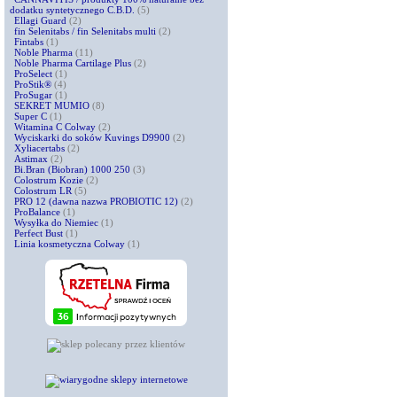
dodatku syntetycznego C.B.D.
(5)
Ellagi Guard
(2)
fin Selenitabs / fin Selenitabs multi
(2)
Fintabs
(1)
Noble Pharma
(11)
Noble Pharma Cartilage Plus
(2)
ProSelect
(1)
ProStik®
(4)
ProSugar
(1)
SEKRET MUMIO
(8)
Super C
(1)
Witamina C Colway
(2)
Wyciskarki do soków Kuvings D9900
(2)
Xyliacertabs
(2)
Astimax
(2)
Bi.Bran (Biobran) 1000 250
(3)
Colostrum Kozie
(2)
Colostrum LR
(5)
PRO 12 (dawna nazwa PROBIOTIC 12)
(2)
ProBalance
(1)
Wysyłka do Niemiec
(1)
Perfect Bust
(1)
Linia kosmetyczna Colway
(1)