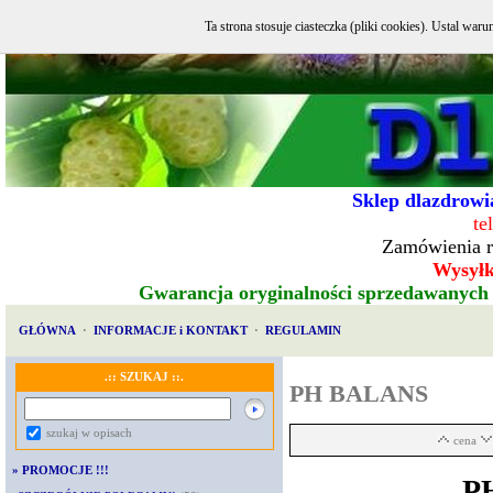
Ta strona stosuje ciasteczka (pliki cookies). Ustal w
Sklep dlazdrowia
te
Zamówienia r
Wysyłka
Gwarancja oryginalności sprzedawanych
GŁÓWNA
·
INFORMACJE i KONTAKT
·
REGULAMIN
.:: SZUKAJ ::.
PH BALANS
szukaj w opisach
cena
»
PROMOCJE !!!
PH