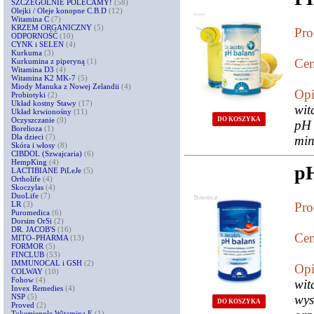
SZCZEGÓLNIE POLECAMY!
(58)
Olejki / Oleje konopne C.B.D
(12)
Witamina C
(7)
KRZEM ORGANICZNY
(5)
Pro
ODPORNOŚĆ
(10)
CYNK i SELEN
(4)
Kurkuma
(3)
Cen
Kurkumina z piperyną
(1)
Witamina D3
(4)
Witamina K2 MK-7
(5)
Miody Manuka z Nowej Zelandii
(4)
Opi
Probiotyki
(2)
Układ kostny Stawy
(17)
wit
Układ krwionośny
(11)
Oczyszczanie
(9)
DO KOSZYKA
pH 
Borelioza
(1)
Dla dzieci
(7)
min
Skóra i włosy
(8)
CIBDOL (Szwajcaria)
(6)
HempKing
(4)
pH
LACTIBIANE PiLeJe
(5)
Ortholife
(4)
Skoczylas
(4)
DuoLife
(7)
LR
(3)
Pro
Puromedica
(6)
Dorsim OrSi
(2)
DR. JACOB'S
(16)
Cen
MITO–PHARMA
(13)
FORMOR
(5)
FINCLUB
(53)
IMMUNOCAL i GSH
(2)
Opi
COLWAY
(10)
Fohow
(4)
wit
Invex Remedies
(4)
NSP
(5)
wys
DO KOSZYKA
Proved
(2)
Tokotrienole Witamina E
(1)