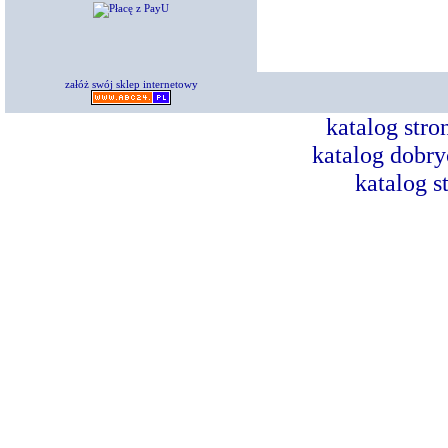
załóż swój sklep internetowy
katalog str
katalog dobry
katalog s
Dorad