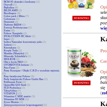
BCM-95 ekstrakt z kurkumy
(2)
Oxycell
(1)
Opi
Bajkalina
(6)
BILDI AMD
(2)
sel
Borelisspro
(4)
Colon pack i Mitra
(7)
sku
DO KOSZYKA
Colostrum
(5)
Dentomit
(2)
po
Diabetes BilDi®
(1)
więc
Esencja Probiotyczna
(1)
Essiac
(6)
Fohow Xueqinfu
(2)
HYALUTIDIN HC Aktiv
(1)
Ka
Injuv
(2)
Iodica Naturalne koncentraty jodu
(1)
Jodavit
(1)
Kinotakara
(2)
Pro
Krople Toda
(2)
Mastiha (Mastyks)
(2)
Minerały Schindele's
(1)
MOLKUR
(2)
Cen
Olej z kryla NKO
(2)
OVOBIOVITA Initium
(3)
Para Farm
(2)
Pasty Konopne / Olejki C.B.D o wysokim stężeniu.
Opi
(5)
prz
Pasy faradyczne Fohow
(3)
Perły księżniczki Fohow Guifei Bao
(2)
bal
Polifenum Forte
(2)
DO KOSZYKA
QuinoMit Q10 fluid
(2)
się
SCD Probiotica
(1)
Taksyfolina
(1)
(
zo
VITAFON 2
(2)
Witamina C MSE matrix
(3)
Witamina D3 MSE
(1)
Ka
Żywe Mumio
(1)
Antynowotworowe (wspomaganie)
(5)