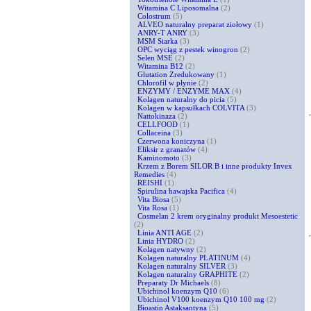
Witamina C Liposomalna
(2)
Colostrum
(5)
ALVEO naturalny preparat ziołowy
(1)
ANRY-T ANRY
(3)
MSM Siarka
(3)
OPC wyciąg z pestek winogron
(2)
Selen MSE
(2)
Witamina B12
(2)
Glutation Zredukowany
(1)
Chlorofil w płynie
(2)
ENZYMY / ENZYME MAX
(4)
Kolagen naturalny do picia
(5)
Kolagen w kapsułkach COLVITA
(3)
Nattokinaza
(2)
CELLFOOD
(1)
Collaceina
(3)
Czerwona koniczyna
(1)
Eliksir z granatów
(4)
Kaminomoto
(3)
Krzem z Borem SILOR B i inne produkty Invex
Remedies
(4)
REISHI
(1)
Spirulina hawajska Pacifica
(4)
Vita Biosa
(5)
Vita Rosa
(1)
Cosmelan 2 krem oryginalny produkt Mesoestetic
(2)
Linia ANTI AGE
(2)
Linia HYDRO
(2)
Kolagen natywny
(2)
Kolagen naturalny PLATINUM
(4)
Kolagen naturalny SILVER
(3)
Kolagen naturalny GRAPHITE
(2)
Preparaty Dr Michaels
(8)
Ubichinol koenzym Q10
(6)
Ubichinol V100 koenzym Q10 100 mg
(2)
Bioastin Astaksantyna
(5)