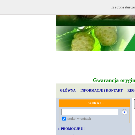
Ta strona stosuj
Gwarancja orygin
GŁÓWNA
·
INFORMACJE i KONTAKT
·
REG
.:: SZUKAJ ::.
szukaj w opisach
»
PROMOCJE !!!