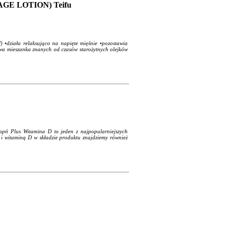
SAGE LOTION) Teifu
ziała relaksująco na napięte mięśnie •pozostawia
owa mieszanka znanych od czasów starożytnych olejków
apń Plus Witamina D to jeden z najpopularniejszych
 i witaminą D w składzie produktu znajdziemy również