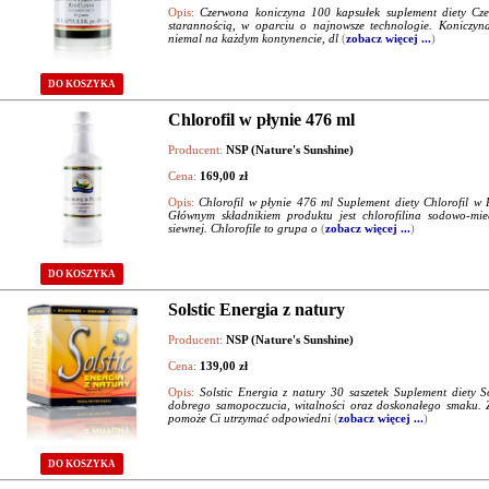
Opis:
Czerwona koniczyna 100 kapsułek suplement diety Cze
starannością, w oparciu o najnowsze technologie. Koniczyna
niemal na każdym kontynencie, dl
(
zobacz więcej ...
)
DO KOSZYKA
Chlorofil w płynie 476 ml
Producent:
NSP (Nature's Sunshine)
Cena:
169,00 zł
Opis:
Chlorofil w płynie 476 ml Suplement diety Chlorofil w
Głównym składnikiem produktu jest chlorofilina sodowo-mie
siewnej. Chlorofile to grupa o
(
zobacz więcej ...
)
DO KOSZYKA
Solstic Energia z natury
Producent:
NSP (Nature's Sunshine)
Cena:
139,00 zł
Opis:
Solstic Energia z natury 30 saszetek Suplement diety So
dobrego samopoczucia, witalności oraz doskonałego smaku. Z
pomoże Ci utrzymać odpowiedni
(
zobacz więcej ...
)
DO KOSZYKA