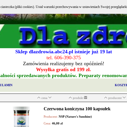
e ciasteczka (pliki cookies). Ustal warunki przechowywania w ustawieniach Swojej przeglądark
Sklep dlazdrowia.abc24.pl istnieje już 19 lat
tel. 606-390-375
Zamówienia realizujemy bez opóźnień!
Wysyłka gratis od 199 zł.
alności sprzedawanych produktów. Preparaty renomowa
ULAMIN
KOSZY
cena
produkt
producent
Czerwona koniczyna 100 kapsułek
Producent:
NSP (Nature's Sunshine)
Cena:
46,00 zł