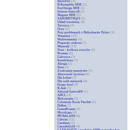
BactoFlor
(3)
B-Kompleks MSE
(2)
EnzOmega MSE
(1)
Immun-Intercell
(2)
Magnez MSE
(2)
SANOMIT®Q10
(2)
Układ trawienny
(8)
Tarczyca
(2)
Oczy
(2)
Przy problemach z Helicobacter Pylori
(3)
Witaminy
(12)
Multiwitaminy
(4)
Preparaty ziołowe
(7)
Minerały
(13)
Noni - królowa owoców
(1)
Prostata
(6)
Cukrzyca
(5)
Kandydoza
(1)
Alergia
(2)
Stres
(4)
Zwalczanie pasożytów
(1)
Aktywność życiowa
(6)
Dla kobiet
(2)
Dla osób starszych
(8)
Grupy krwi
(4)
K-link
(1)
Adrenal-Intercell®
(1)
AHCC
(4)
Biokonopia
(5)
Colostrum Kozie Finclub
(2)
Delbet
(1)
GranaProstan
(2)
Mycelcaps
(4)
PH BALANS
(6)
Calivita
(12)
Candimis
(1)
CannabiGold
(4)
CANNAVITIS / produkty 100% naturalne bez