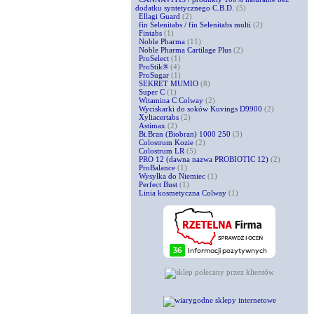
dodatku syntetycznego C.B.D.
(5)
Ellagi Guard
(2)
fin Selenitabs / fin Selenitabs multi
(2)
Fintabs
(1)
Noble Pharma
(11)
Noble Pharma Cartilage Plus
(2)
ProSelect
(1)
ProStik®
(4)
ProSugar
(1)
SEKRET MUMIO
(8)
Super C
(1)
Witamina C Colway
(2)
Wyciskarki do soków Kuvings D9900
(2)
Xyliacertabs
(2)
Astimax
(2)
Bi.Bran (Biobran) 1000 250
(3)
Colostrum Kozie
(2)
Colostrum LR
(5)
PRO 12 (dawna nazwa PROBIOTIC 12)
(2)
ProBalance
(1)
Wysyłka do Niemiec
(1)
Perfect Bust
(1)
Linia kosmetyczna Colway
(1)