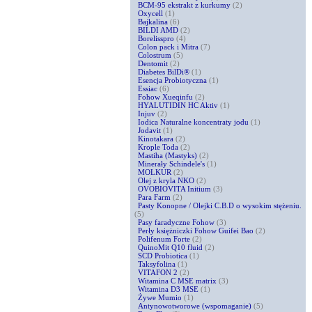
BCM-95 ekstrakt z kurkumy
(2)
Oxycell
(1)
Bajkalina
(6)
BILDI AMD
(2)
Borelisspro
(4)
Colon pack i Mitra
(7)
Colostrum
(5)
Dentomit
(2)
Diabetes BilDi®
(1)
Esencja Probiotyczna
(1)
Essiac
(6)
Fohow Xueqinfu
(2)
HYALUTIDIN HC Aktiv
(1)
Injuv
(2)
Iodica Naturalne koncentraty jodu
(1)
Jodavit
(1)
Kinotakara
(2)
Krople Toda
(2)
Mastiha (Mastyks)
(2)
Minerały Schindele's
(1)
MOLKUR
(2)
Olej z kryla NKO
(2)
OVOBIOVITA Initium
(3)
Para Farm
(2)
Pasty Konopne / Olejki C.B.D o wysokim stężeniu.
(5)
Pasy faradyczne Fohow
(3)
Perły księżniczki Fohow Guifei Bao
(2)
Polifenum Forte
(2)
QuinoMit Q10 fluid
(2)
SCD Probiotica
(1)
Taksyfolina
(1)
VITAFON 2
(2)
Witamina C MSE matrix
(3)
Witamina D3 MSE
(1)
Żywe Mumio
(1)
Antynowotworowe (wspomaganie)
(5)