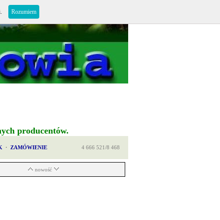
i.
Rozumiem
nych producentów.
K
·
ZAMÓWIENIE
4 666 521/8 468
nowość