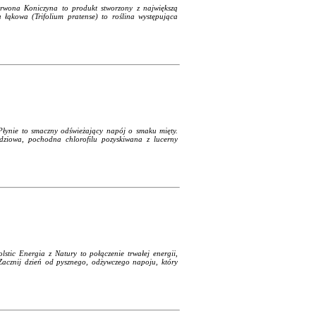
rwona Koniczyna to produkt stworzony z największą
 łąkowa (Trifolium pratense) to roślina występująca
 Płynie to smaczny odświeżający napój o smaku mięty.
dziowa, pochodna chlorofilu pozyskiwana z lucerny
lstic Energia z Natury to połączenie trwałej energii,
acznij dzień od pysznego, odżywczego napoju, który