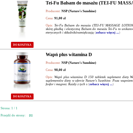
Tei-Fu Balsam do masażu (TEI-FU MAS
Producent:
NSP (Nature's Sunshine)
Cena:
91,00 zł
Opis:
Tei-Fu Balsam do masażu (TEI-FU MASSAGE LOTION) •d
skórę gładką i elastyczną Balsam do masażu Tei-Fu to unikat
eterycznych i składnikówzmiękczają
(
zobacz więcej ...
)
DO KOSZYKA
Wapń plus witamina D
Producent:
NSP (Nature's Sunshine)
Cena:
98,00 zł
Opis:
Wapń plus witamina D 150 tabletek suplement diety W
suplementów diety w ofercie Nature’s Susnhine. Poza wapniem
fosfor i magnez. Każdy z tych s
(
zobacz więcej ...
)
DO KOSZYKA
Strona: 1 / 1
Przejdź do strony:
[1]