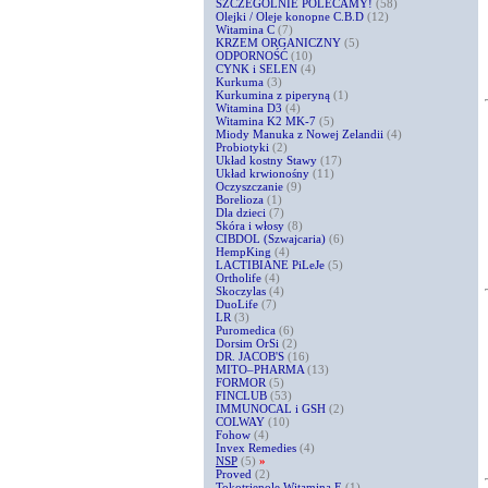
SZCZEGÓLNIE POLECAMY!
(58)
Olejki / Oleje konopne C.B.D
(12)
Witamina C
(7)
KRZEM ORGANICZNY
(5)
ODPORNOŚĆ
(10)
CYNK i SELEN
(4)
Kurkuma
(3)
Kurkumina z piperyną
(1)
Witamina D3
(4)
Witamina K2 MK-7
(5)
Miody Manuka z Nowej Zelandii
(4)
Probiotyki
(2)
Układ kostny Stawy
(17)
Układ krwionośny
(11)
Oczyszczanie
(9)
Borelioza
(1)
Dla dzieci
(7)
Skóra i włosy
(8)
CIBDOL (Szwajcaria)
(6)
HempKing
(4)
LACTIBIANE PiLeJe
(5)
Ortholife
(4)
Skoczylas
(4)
DuoLife
(7)
LR
(3)
Puromedica
(6)
Dorsim OrSi
(2)
DR. JACOB'S
(16)
MITO–PHARMA
(13)
FORMOR
(5)
FINCLUB
(53)
IMMUNOCAL i GSH
(2)
COLWAY
(10)
Fohow
(4)
Invex Remedies
(4)
NSP
(5)
»
Proved
(2)
Tokotrienole Witamina E
(1)