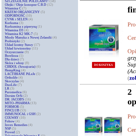
SZCZEGÓLNIE POLECAMY!
(58)
Olejki / Oleje konopne C.B.D
(12)
fi
Witamina C
(7)
KRZEM ORGANICZNY
(5)
ODPORNOŚĆ
(10)
CYNK i SELEN
(4)
Kurkuma
(3)
Pro
Kurkumina z piperyną
(1)
Witamina D3
(4)
Witamina K2 MK-7
(5)
Cen
Miody Manuka z Nowej Zelandii
(4)
Probiotyki
(2)
Układ kostny Stawy
(17)
Układ krwionośny
(11)
Opi
Oczyszczanie
(9)
Borelioza
(1)
grz
Dla dzieci
(7)
Skóra i włosy
(8)
Sup
DO KOSZYKA
CIBDOL (Szwajcaria)
(6)
(Ac
HempKing
(4)
LACTIBIANE PiLeJe
(5)
(
zo
Ortholife
(4)
Skoczylas
(4)
DuoLife
(7)
LR
(3)
2
Puromedica
(6)
Dorsim OrSi
(2)
o
DR. JACOB'S
(16)
MITO–PHARMA
(13)
FORMOR
(5)
FINCLUB
(53)
IMMUNOCAL i GSH
(2)
Pro
COLWAY
(10)
Fohow
(4)
Invex Remedies
(4)
NSP
(5)
Cen
Proved
(2)
Tokotrienole Witamina E
(1)