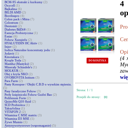
4
BCM-95 ekstrakt z kurkumy
(2)
Oxycell
(1)
Bajkalina
(6)
o
BILDI AMD
(2)
Borelisspro
(4)
Colon pack i Mitra
(7)
Colostrum
(5)
Pro
Dentomit
(2)
Diabetes BilDi®
(1)
Esencja Probiotyczna
(1)
Essiac
(6)
Cen
Fohow Xueqinfu
(2)
HYALUTIDIN HC Aktiv
(1)
Injuv
(2)
Iodica Naturalne koncentraty jodu
(1)
Opi
Jodavit
(1)
Kinotakara
(2)
(4 
Krople Toda
(2)
DO KOSZYKA
Myc
Mastiha (Mastyks)
(2)
Minerały Schindele's
(1)
zaw
MOLKUR
(2)
Olej z kryla NKO
(2)
więc
OVOBIOVITA Initium
(3)
Para Farm
(2)
Pasty Konopne / Olejki C.B.D o wysokim stężeniu.
(5)
Strona: 1 / 1
Pasy faradyczne Fohow
(3)
Perły księżniczki Fohow Guifei Bao
(2)
Przejdź do strony:
[1]
Polifenum Forte
(2)
QuinoMit Q10 fluid
(2)
SCD Probiotica
(1)
Taksyfolina
(1)
VITAFON 2
(2)
Witamina C MSE matrix
(3)
Witamina D3 MSE
(1)
Żywe Mumio
(1)
Antynowotworowe (wspomaganie)
(5)