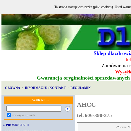
Ta strona stosuje ciasteczka (pliki cookies). Ustal w
Sklep dlazdrowia
te
Zamówienia r
Wysyłka
Gwarancja oryginalności sprzedawanych
GŁÓWNA
·
INFORMACJE i KONTAKT
·
REGULAMIN
.:: SZUKAJ ::.
AHCC
tel. 606-390-375
szukaj w opisach
»
PROMOCJE !!!
cena