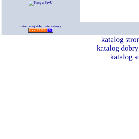
załóż swój sklep internetowy
katalog str
katalog dobry
katalog s
Dorad