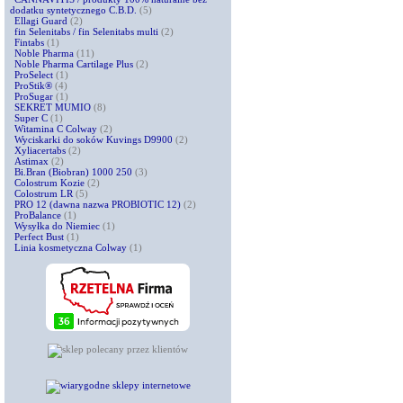
dodatku syntetycznego C.B.D.
(5)
Ellagi Guard
(2)
fin Selenitabs / fin Selenitabs multi
(2)
Fintabs
(1)
Noble Pharma
(11)
Noble Pharma Cartilage Plus
(2)
ProSelect
(1)
ProStik®
(4)
ProSugar
(1)
SEKRET MUMIO
(8)
Super C
(1)
Witamina C Colway
(2)
Wyciskarki do soków Kuvings D9900
(2)
Xyliacertabs
(2)
Astimax
(2)
Bi.Bran (Biobran) 1000 250
(3)
Colostrum Kozie
(2)
Colostrum LR
(5)
PRO 12 (dawna nazwa PROBIOTIC 12)
(2)
ProBalance
(1)
Wysyłka do Niemiec
(1)
Perfect Bust
(1)
Linia kosmetyczna Colway
(1)