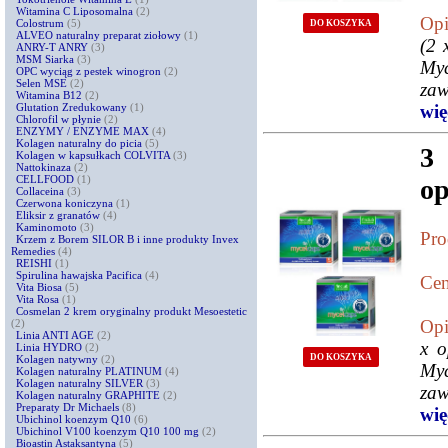
Witamina C Liposomalna
(2)
Opi
Colostrum
(5)
DO KOSZYKA
ALVEO naturalny preparat ziołowy
(1)
(2 
ANRY-T ANRY
(3)
MSM Siarka
(3)
Myc
OPC wyciąg z pestek winogron
(2)
Selen MSE
(2)
zaw
Witamina B12
(2)
Glutation Zredukowany
(1)
więc
Chlorofil w płynie
(2)
ENZYMY / ENZYME MAX
(4)
Kolagen naturalny do picia
(5)
3
Kolagen w kapsułkach COLVITA
(3)
Nattokinaza
(2)
CELLFOOD
(1)
o
Collaceina
(3)
Czerwona koniczyna
(1)
Eliksir z granatów
(4)
Kaminomoto
(3)
Pro
Krzem z Borem SILOR B i inne produkty Invex
Remedies
(4)
REISHI
(1)
Spirulina hawajska Pacifica
(4)
Cen
Vita Biosa
(5)
Vita Rosa
(1)
Cosmelan 2 krem oryginalny produkt Mesoestetic
Opi
(2)
Linia ANTI AGE
(2)
x o
Linia HYDRO
(2)
DO KOSZYKA
Kolagen natywny
(2)
Myc
Kolagen naturalny PLATINUM
(4)
Kolagen naturalny SILVER
(3)
zaw
Kolagen naturalny GRAPHITE
(2)
Preparaty Dr Michaels
(8)
więc
Ubichinol koenzym Q10
(6)
Ubichinol V100 koenzym Q10 100 mg
(2)
Bioastin Astaksantyna
(5)