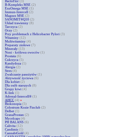
BactoFlor
(3)
B-Kompleks MSE
(2)
EnzOmega MSE
(1)
Immun-Intercell
(2)
Magnez MSE
(2)
SANOMIT®Q10
(2)
Układ trawienny
(8)
Tarczyca
(2)
Oczy
(2)
Przy problemach z Helicobacter Pylori
(3)
Witaminy
(12)
Multiwitaminy
(4)
Preparaty ziołowe
(7)
Minerały
(13)
Noni - królowa owoców
(1)
Prostata
(6)
Cukrzyca
(5)
Kandydoza
(1)
Alergia
(2)
Stres
(4)
Zwalczanie pasożytów
(1)
Aktywność życiowa
(6)
Dla kobiet
(2)
Dla osób starszych
(8)
Grupy krwi
(4)
K-link
(1)
Adrenal-Intercell®
(1)
AHCC
(4)
»
Biokonopia
(5)
Colostrum Kozie Finclub
(2)
Delbet
(1)
GranaProstan
(2)
Mycelcaps
(4)
PH BALANS
(6)
Calivita
(12)
Candimis
(1)
CannabiGold
(4)
CANNAVITIS / produkty 100% naturalne bez