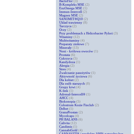
BactoFlor
(3)
B-Kompleks MSE
(2)
EnzOmega MSE
(1)
Immun-Intercell
(2)
Magnez MSE
(2)
SANOMIT®Q10
(2)
Układ trawienny
(8)
Tarczyca
(2)
Oczy
(2)
Przy problemach z Helicobacter Pylori
(3)
Witaminy
(12)
Multiwitaminy
(4)
Preparaty ziołowe
(7)
Minerały
(13)
Noni - królowa owoców
(1)
Prostata
(6)
Cukrzyca
(5)
Kandydoza
(1)
Alergia
(2)
Stres
(4)
Zwalczanie pasożytów
(1)
Aktywność życiowa
(6)
Dla kobiet
(2)
Dla osób starszych
(8)
Grupy krwi
(4)
K-link
(1)
Adrenal-Intercell®
(1)
AHCC
(4)
Biokonopia
(5)
Colostrum Kozie Finclub
(2)
Delbet
(1)
GranaProstan
(2)
Mycelcaps
(4)
PH BALANS
(6)
Calivita
(12)
Candimis
(1)
CannabiGold
(4)
CANNAVITIS / produkty 100% naturalne bez