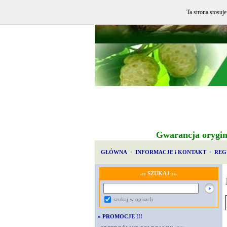
Ta strona stosuj
Gwarancja orygin
GŁÓWNA
·
INFORMACJE i KONTAKT
·
REG
.:: SZUKAJ ::.
szukaj w opisach
»
PROMOCJE !!!