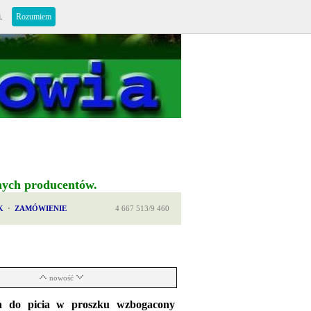
i.
Rozumiem
nych producentów.
K
·
ZAMÓWIENIE
4 667 513/9 460
nowość
n do picia w proszku wzbogacony