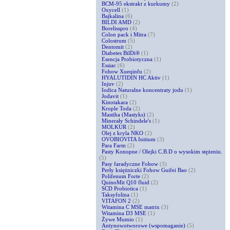
BCM-95 ekstrakt z kurkumy
(2)
Oxycell
(1)
Bajkalina
(6)
BILDI AMD
(2)
Borelisspro
(4)
Colon pack i Mitra
(7)
Colostrum
(5)
Dentomit
(2)
Diabetes BilDi®
(1)
Esencja Probiotyczna
(1)
Essiac
(6)
Fohow Xueqinfu
(2)
HYALUTIDIN HC Aktiv
(1)
Injuv
(2)
Iodica Naturalne koncentraty jodu
(1)
Jodavit
(1)
Kinotakara
(2)
Krople Toda
(2)
Mastiha (Mastyks)
(2)
Minerały Schindele's
(1)
MOLKUR
(2)
Olej z kryla NKO
(2)
OVOBIOVITA Initium
(3)
Para Farm
(2)
Pasty Konopne / Olejki C.B.D o wysokim stężeniu.
(5)
Pasy faradyczne Fohow
(3)
Perły księżniczki Fohow Guifei Bao
(2)
Polifenum Forte
(2)
QuinoMit Q10 fluid
(2)
SCD Probiotica
(1)
Taksyfolina
(1)
VITAFON 2
(2)
Witamina C MSE matrix
(3)
Witamina D3 MSE
(1)
Żywe Mumio
(1)
Antynowotworowe (wspomaganie)
(5)