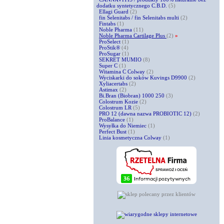
dodatku syntetycznego C.B.D.
(5)
Ellagi Guard
(2)
fin Selenitabs / fin Selenitabs multi
(2)
Fintabs
(1)
Noble Pharma
(11)
Noble Pharma Cartilage Plus
(2)
»
ProSelect
(1)
ProStik®
(4)
ProSugar
(1)
SEKRET MUMIO
(8)
Super C
(1)
Witamina C Colway
(2)
Wyciskarki do soków Kuvings D9900
(2)
Xyliacertabs
(2)
Astimax
(2)
Bi.Bran (Biobran) 1000 250
(3)
Colostrum Kozie
(2)
Colostrum LR
(5)
PRO 12 (dawna nazwa PROBIOTIC 12)
(2)
ProBalance
(1)
Wysyłka do Niemiec
(1)
Perfect Bust
(1)
Linia kosmetyczna Colway
(1)