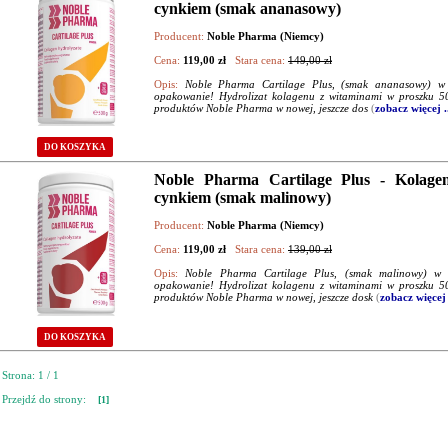
cynkiem (smak ananasowy)
Producent:
Noble Pharma (Niemcy)
Cena:
119,00 zł
Stara cena:
149,00 zł
Opis:
Noble Pharma Cartilage Plus, (smak ananasowy) w
opakowanie! Hydrolizat kolagenu z witaminami w proszku 50
produktów Noble Pharma w nowej, jeszcze dos
(
zobacz więcej .
DO KOSZYKA
Noble Pharma Cartilage Plus - Kolage
cynkiem (smak malinowy)
Producent:
Noble Pharma (Niemcy)
Cena:
119,00 zł
Stara cena:
139,00 zł
Opis:
Noble Pharma Cartilage Plus, (smak malinowy) w
opakowanie! Hydrolizat kolagenu z witaminami w proszku 50
produktów Noble Pharma w nowej, jeszcze dosk
(
zobacz więcej 
DO KOSZYKA
Strona: 1 / 1
Przejdź do strony:
[1]