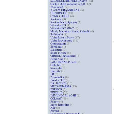
SZCZEGÓLNIE POLECAMY!
(58)
Olejki / Oleje konopne C.B.D
(12)
Witamina C
(7)
KRZEM ORGANICZNY
(5)
ODPORNOŚĆ
(10)
CYNK i SELEN
(4)
Kurkuma
(3)
Kurkumina z piperyną
(1)
Witamina D3
(4)
Witamina K2 MK-7
(5)
Miody Manuka z Nowej Zelandii
(4)
Probiotyki
(2)
Układ kostny Stawy
(17)
Układ krwionośny
(11)
Oczyszczanie
(9)
Borelioza
(1)
Dla dzieci
(7)
Skóra i włosy
(8)
CIBDOL (Szwajcaria)
(6)
HempKing
(4)
LACTIBIANE PiLeJe
(5)
Ortholife
(4)
Skoczylas
(4)
DuoLife
(7)
LR
(3)
Puromedica
(6)
Dorsim OrSi
(2)
DR. JACOB'S
(16)
MITO–PHARMA
(13)
FORMOR
(5)
FINCLUB
(53)
IMMUNOCAL i GSH
(2)
COLWAY
(10)
Fohow
(4)
Invex Remedies
(4)
NSP
(5)
Proved
(2)
Tokotrienole Witamina E
(1)