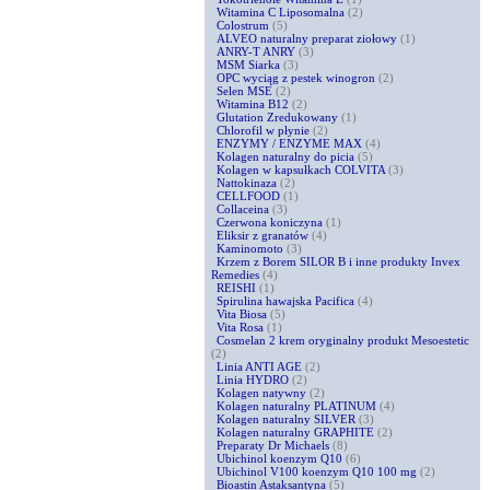
Witamina C Liposomalna
(2)
Colostrum
(5)
ALVEO naturalny preparat ziołowy
(1)
ANRY-T ANRY
(3)
MSM Siarka
(3)
OPC wyciąg z pestek winogron
(2)
Selen MSE
(2)
Witamina B12
(2)
Glutation Zredukowany
(1)
Chlorofil w płynie
(2)
ENZYMY / ENZYME MAX
(4)
Kolagen naturalny do picia
(5)
Kolagen w kapsułkach COLVITA
(3)
Nattokinaza
(2)
CELLFOOD
(1)
Collaceina
(3)
Czerwona koniczyna
(1)
Eliksir z granatów
(4)
Kaminomoto
(3)
Krzem z Borem SILOR B i inne produkty Invex
Remedies
(4)
REISHI
(1)
Spirulina hawajska Pacifica
(4)
Vita Biosa
(5)
Vita Rosa
(1)
Cosmelan 2 krem oryginalny produkt Mesoestetic
(2)
Linia ANTI AGE
(2)
Linia HYDRO
(2)
Kolagen natywny
(2)
Kolagen naturalny PLATINUM
(4)
Kolagen naturalny SILVER
(3)
Kolagen naturalny GRAPHITE
(2)
Preparaty Dr Michaels
(8)
Ubichinol koenzym Q10
(6)
Ubichinol V100 koenzym Q10 100 mg
(2)
Bioastin Astaksantyna
(5)