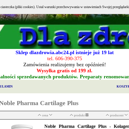
e ciasteczka (pliki cookies). Ustal warunki przechowywania w ustawieniach Swojej przeglądark
Sklep dlazdrowia.abc24.pl istnieje już 19 lat
tel. 606-390-375
Zamówienia realizujemy bez opóźnień!
Wysyłka gratis od 199 zł.
alności sprzedawanych produktów. Preparaty renomowa
ULAMIN
KOSZY
Noble Pharma Cartilage Plus
cena
produkt
producent
Noble Pharma Cartilage Plus - Kolage