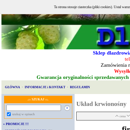
Ta strona stosuje ciasteczka (pliki cookies). Ustal w
Sklep dlazdrowia
te
Zamówienia r
Wysyłka
Gwarancja oryginalności sprzedawanych
GŁÓWNA
·
INFORMACJE i KONTAKT
·
REGULAMIN
.:: SZUKAJ ::.
Układ krwionośny
szukaj w opisach
cena
»
PROMOCJE !!!
fi