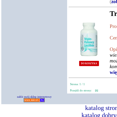
(
zo
Tr
Pro
Cen
Opi
wie
moż
DO KOSZYKA
kom
więc
Strona: 1 / 1
Przejdź do strony:
[1]
załóż swój sklep internetowy
katalog str
katalog dobry