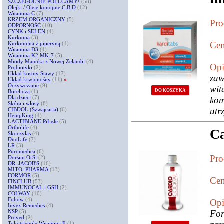
SZCZEGÓLNIE POLECAMY!
(58)
Olejki / Oleje konopne C.B.D
(12)
Witamina C
(7)
KRZEM ORGANICZNY
(5)
Pro
ODPORNOŚĆ
(10)
CYNK i SELEN
(4)
Kurkuma
(3)
Cen
Kurkumina z piperyną
(1)
Witamina D3
(4)
Witamina K2 MK-7
(5)
Miody Manuka z Nowej Zelandii
(4)
Opi
Probiotyki
(2)
Układ kostny Stawy
(17)
za
Układ krwionośny
(11)
»
Oczyszczanie
(9)
wi
DO KOSZYKA
Borelioza
(1)
Dla dzieci
(7)
ko
Skóra i włosy
(8)
utr
CIBDOL (Szwajcaria)
(6)
HempKing
(4)
LACTIBIANE PiLeJe
(5)
Ortholife
(4)
Ca
Skoczylas
(4)
DuoLife
(7)
LR
(3)
Puromedica
(6)
Pro
Dorsim OrSi
(2)
DR. JACOB'S
(16)
MITO–PHARMA
(13)
FORMOR
(5)
Cen
FINCLUB
(53)
IMMUNOCAL i GSH
(2)
COLWAY
(10)
Fohow
(4)
Opi
Invex Remedies
(4)
NSP
(5)
For
Proved
(2)
Tokotrienole Witamina E
(1)