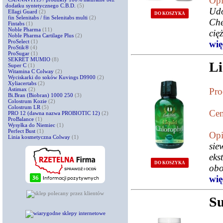
Opi
dodatku syntetycznego C.B.D.
(5)
Udo
Ellagi Guard
(2)
DO KOSZYKA
fin Selenitabs / fin Selenitabs multi
(2)
Che
Fintabs
(1)
Noble Pharma
(11)
cię
Noble Pharma Cartilage Plus
(2)
ProSelect
(1)
więc
ProStik®
(4)
ProSugar
(1)
SEKRET MUMIO
(8)
Li
Super C
(1)
Witamina C Colway
(2)
Wyciskarki do soków Kuvings D9900
(2)
Xyliacertabs
(2)
Astimax
(2)
Pro
Bi.Bran (Biobran) 1000 250
(3)
Colostrum Kozie
(2)
Colostrum LR
(5)
Cen
PRO 12 (dawna nazwa PROBIOTIC 12)
(2)
ProBalance
(1)
Wysyłka do Niemiec
(1)
Perfect Bust
(1)
Opi
Linia kosmetyczna Colway
(1)
sie
ek
DO KOSZYKA
obo
więc
Su