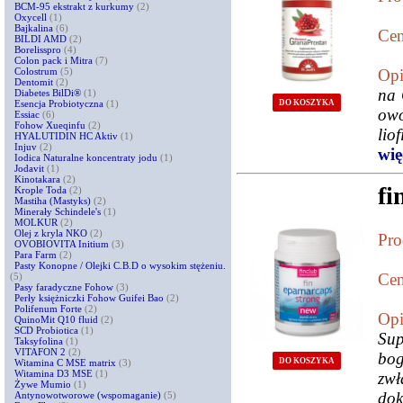
BCM-95 ekstrakt z kurkumy
(2)
Oxycell
(1)
Bajkalina
(6)
Cen
BILDI AMD
(2)
Borelisspro
(4)
Colon pack i Mitra
(7)
Colostrum
(5)
Opi
Dentomit
(2)
na 
Diabetes BilDi®
(1)
DO KOSZYKA
Esencja Probiotyczna
(1)
owo
Essiac
(6)
Fohow Xueqinfu
(2)
lio
HYALUTIDIN HC Aktiv
(1)
Injuv
(2)
więc
Iodica Naturalne koncentraty jodu
(1)
Jodavit
(1)
Kinotakara
(2)
fi
Krople Toda
(2)
Mastiha (Mastyks)
(2)
Minerały Schindele's
(1)
MOLKUR
(2)
Olej z kryla NKO
(2)
Pro
OVOBIOVITA Initium
(3)
Para Farm
(2)
Pasty Konopne / Olejki C.B.D o wysokim stężeniu.
Cen
(5)
Pasy faradyczne Fohow
(3)
Perły księżniczki Fohow Guifei Bao
(2)
Polifenum Forte
(2)
Opi
QuinoMit Q10 fluid
(2)
SCD Probiotica
(1)
Sup
Taksyfolina
(1)
VITAFON 2
(2)
bo
DO KOSZYKA
Witamina C MSE matrix
(3)
Witamina D3 MSE
(1)
zw
Żywe Mumio
(1)
dok
Antynowotworowe (wspomaganie)
(5)