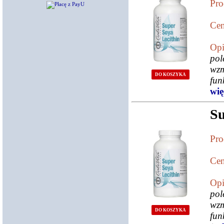
Pro
Cen
Opi
pol
wzm
DO KOSZYKA
fun
więc
Su
Pro
Cen
Opi
pol
wzm
DO KOSZYKA
fu