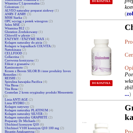
pre
DO KOSZYKA
Witamina C Liposomalna
(2)
kom
Colostrum
(5)
ALVEO naturalny preparat ziołowy
(1)
(
zo
ANRY-T ANRY
(3)
MSM Siarka
(3)
OPC wyciąg z pestek winogron
(2)
Ch
Selen MSE
(2)
Witamina B12
(2)
Glutation Zredukowany
(1)
Chlorofil w płynie
(2)
ENZYMY / ENZYME MAX
(4)
Pro
Kolagen naturalny do picia
(5)
Kolagen w kapsułkach COLVITA
(3)
Nattokinaza
(2)
CELLFOOD
(1)
Cen
Collaceina
(3)
Czerwona koniczyna
(1)
Eliksir z granatów
(4)
Opi
Kaminomoto
(3)
Krzem z Borem SILOR B i inne produkty Invex
Pom
Remedies
(4)
REISHI
(1)
wła
Spirulina hawajska Pacifica
(4)
DO KOSZYKA
Vita Biosa
(5)
zbi
Vita Rosa
(1)
Cosmelan 2 krem oryginalny produkt Mesoestetic
...
)
(2)
Linia ANTI AGE
(2)
Linia HYDRO
(2)
Gr
Kolagen natywny
(2)
Kolagen naturalny PLATINUM
(4)
Kolagen naturalny SILVER
(3)
ka
Kolagen naturalny GRAPHITE
(2)
Preparaty Dr Michaels
(8)
Ubichinol koenzym Q10
(6)
Ubichinol V100 koenzym Q10 100 mg
(2)
Pro
Bioastin Astaksantyna
(5)