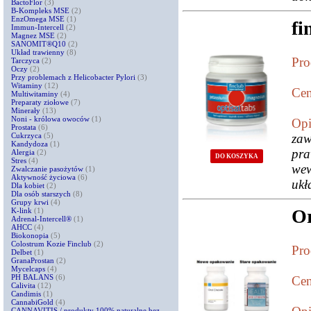
BactoFlor
(3)
B-Kompleks MSE
(2)
EnzOmega MSE
(1)
fi
Immun-Intercell
(2)
Magnez MSE
(2)
SANOMIT®Q10
(2)
Układ trawienny
(8)
Pro
Tarczyca
(2)
Oczy
(2)
Przy problemach z Helicobacter Pylori
(3)
Witaminy
(12)
Cen
Multiwitaminy
(4)
Preparaty ziołowe
(7)
Minerały
(13)
Noni - królowa owoców
(1)
Opi
Prostata
(6)
Cukrzyca
(5)
za
Kandydoza
(1)
pra
Alergia
(2)
DO KOSZYKA
Stres
(4)
we
Zwalczanie pasożytów
(1)
Aktywność życiowa
(6)
ukł
Dla kobiet
(2)
Dla osób starszych
(8)
Grupy krwi
(4)
Or
K-link
(1)
Adrenal-Intercell®
(1)
AHCC
(4)
Biokonopia
(5)
Colostrum Kozie Finclub
(2)
Pro
Delbet
(1)
GranaProstan
(2)
Mycelcaps
(4)
PH BALANS
(6)
Cen
Calivita
(12)
Candimis
(1)
CannabiGold
(4)
CANNAVITIS / produkty 100% naturalne bez