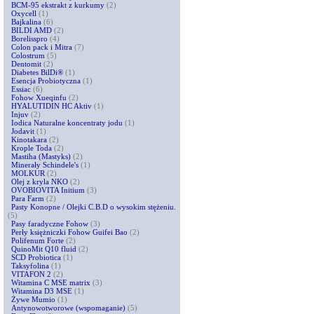
BCM-95 ekstrakt z kurkumy
(2)
Oxycell
(1)
Bajkalina
(6)
BILDI AMD
(2)
Borelisspro
(4)
Colon pack i Mitra
(7)
Colostrum
(5)
Dentomit
(2)
Diabetes BilDi®
(1)
Esencja Probiotyczna
(1)
Essiac
(6)
Fohow Xueqinfu
(2)
HYALUTIDIN HC Aktiv
(1)
Injuv
(2)
Iodica Naturalne koncentraty jodu
(1)
Jodavit
(1)
Kinotakara
(2)
Krople Toda
(2)
Mastiha (Mastyks)
(2)
Minerały Schindele's
(1)
MOLKUR
(2)
Olej z kryla NKO
(2)
OVOBIOVITA Initium
(3)
Para Farm
(2)
Pasty Konopne / Olejki C.B.D o wysokim stężeniu.
(5)
Pasy faradyczne Fohow
(3)
Perły księżniczki Fohow Guifei Bao
(2)
Polifenum Forte
(2)
QuinoMit Q10 fluid
(2)
SCD Probiotica
(1)
Taksyfolina
(1)
VITAFON 2
(2)
Witamina C MSE matrix
(3)
Witamina D3 MSE
(1)
Żywe Mumio
(1)
Antynowotworowe (wspomaganie)
(5)