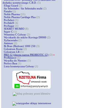
dodatku syntetycznego C.B.D.
(5)
Ellagi Guard
(2)
fin Selenitabs / fin Selenitabs multi
(2)
Fintabs
(1)
Noble Pharma
(11)
Noble Pharma Cartilage Plus
(2)
ProSelect
(1)
ProStik®
(4)
ProSugar
(1)
SEKRET MUMIO
(8)
Super C
(1)
Witamina C Colway
(2)
Wyciskarki do soków Kuvings D9900
(2)
Xyliacertabs
(2)
Astimax
(2)
Bi.Bran (Biobran) 1000 250
(3)
Colostrum Kozie
(2)
Colostrum LR
(5)
PRO 12 (dawna nazwa PROBIOTIC 12)
(2)
»
ProBalance
(1)
Wysyłka do Niemiec
(1)
Perfect Bust
(1)
Linia kosmetyczna Colway
(1)