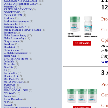
SZCZEGÓLNIE POLECAMY!
(58)
Olejki / Oleje konopne C.B.D
(12)
12
Witamina C
(7)
KRZEM ORGANICZNY
(5)
ODPORNOŚĆ
(10)
CYNK i SELEN
(4)
Pro
Kurkuma
(3)
Kurkumina z piperyną
(1)
Witamina D3
(4)
Witamina K2 MK-7
(5)
Cen
Miody Manuka z Nowej Zelandii
(4)
Probiotyki
(2)
Układ kostny Stawy
(17)
Układ krwionośny
(11)
Opi
Oczyszczanie
(9)
DO KOSZYKA
Borelioza
(1)
za
Dla dzieci
(7)
mik
Skóra i włosy
(8)
CIBDOL (Szwajcaria)
(6)
inn
HempKing
(4)
LACTIBIANE PiLeJe
(5)
więc
Ortholife
(4)
Skoczylas
(4)
DuoLife
(7)
LR
(3)
3
Puromedica
(6)
Dorsim OrSi
(2)
DR. JACOB'S
(16)
MITO–PHARMA
(13)
Pro
FORMOR
(5)
FINCLUB
(53)
IMMUNOCAL i GSH
(2)
COLWAY
(10)
Cen
Fohow
(4)
Invex Remedies
(4)
NSP
(5)
Opi
Proved
(2)
Tokotrienole Witamina E
(1)