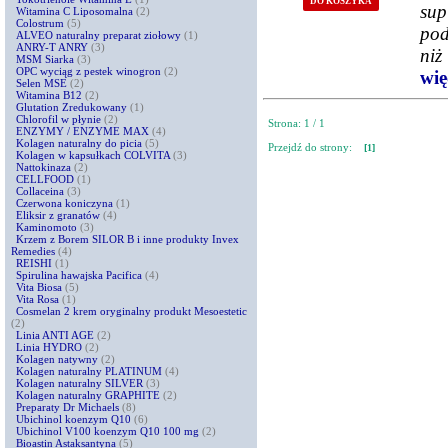
DO KOSZYKA
sup
Witamina C Liposomalna
(2)
Colostrum
(5)
pod
ALVEO naturalny preparat ziołowy
(1)
ANRY-T ANRY
(3)
niż
MSM Siarka
(3)
OPC wyciąg z pestek winogron
(2)
więc
Selen MSE
(2)
Witamina B12
(2)
Glutation Zredukowany
(1)
Chlorofil w płynie
(2)
Strona: 1 / 1
ENZYMY / ENZYME MAX
(4)
Kolagen naturalny do picia
(5)
Przejdź do strony:
[1]
Kolagen w kapsułkach COLVITA
(3)
Nattokinaza
(2)
CELLFOOD
(1)
Collaceina
(3)
Czerwona koniczyna
(1)
Eliksir z granatów
(4)
Kaminomoto
(3)
Krzem z Borem SILOR B i inne produkty Invex
Remedies
(4)
REISHI
(1)
Spirulina hawajska Pacifica
(4)
Vita Biosa
(5)
Vita Rosa
(1)
Cosmelan 2 krem oryginalny produkt Mesoestetic
(2)
Linia ANTI AGE
(2)
Linia HYDRO
(2)
Kolagen natywny
(2)
Kolagen naturalny PLATINUM
(4)
Kolagen naturalny SILVER
(3)
Kolagen naturalny GRAPHITE
(2)
Preparaty Dr Michaels
(8)
Ubichinol koenzym Q10
(6)
Ubichinol V100 koenzym Q10 100 mg
(2)
Bioastin Astaksantyna
(5)