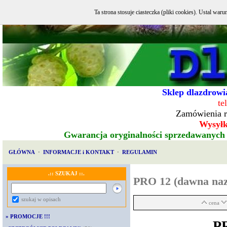
Ta strona stosuje ciasteczka (pliki cookies). Ustal w
Sklep dlazdrowia
te
Zamówienia r
Wysyłka
Gwarancja oryginalności sprzedawanych
GŁÓWNA
·
INFORMACJE i KONTAKT
·
REGULAMIN
.:: SZUKAJ ::.
PRO 12 (dawna n
szukaj w opisach
cena
»
PROMOCJE !!!
P