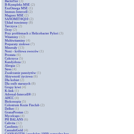
BactoFlor
(3)
B-Kompleks MSE
(2)
EnzOmega MSE
(1)
Immun-Intercell
(2)
Magnez MSE
(2)
SANOMIT®Q10
(2)
Układ trawienny
(8)
Tarczyca
(2)
Oczy
(2)
Przy problemach z Helicobacter Pylori
(3)
Witaminy
(12)
Multiwitaminy
(4)
Preparaty ziołowe
(7)
Minerały
(13)
Noni - królowa owoców
(1)
Prostata
(6)
Cukrzyca
(5)
Kandydoza
(1)
Alergia
(2)
Stres
(4)
Zwalczanie pasożytów
(1)
Aktywność życiowa
(6)
Dla kobiet
(2)
Dla osób starszych
(8)
Grupy krwi
(4)
K-link
(1)
Adrenal-Intercell®
(1)
AHCC
(4)
Biokonopia
(5)
Colostrum Kozie Finclub
(2)
Delbet
(1)
GranaProstan
(2)
Mycelcaps
(4)
PH BALANS
(6)
Calivita
(12)
Candimis
(1)
CannabiGold
(4)
CANNAVITIS / produkty 100% naturalne bez