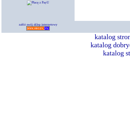
załóż swój sklep internetowy
katalog str
katalog dobry
katalog s
Dorad