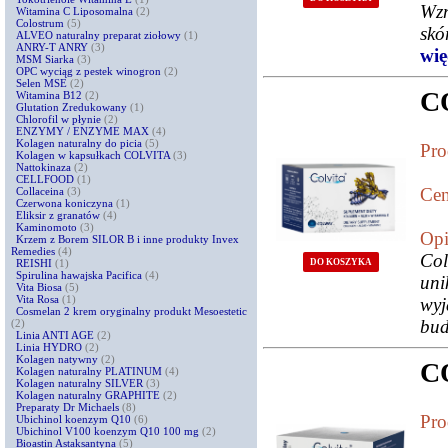
Wzm
Witamina C Liposomalna
(2)
Colostrum
(5)
skó
ALVEO naturalny preparat ziołowy
(1)
ANRY-T ANRY
(3)
więc
MSM Siarka
(3)
OPC wyciąg z pestek winogron
(2)
Selen MSE
(2)
CO
Witamina B12
(2)
Glutation Zredukowany
(1)
Chlorofil w płynie
(2)
ENZYMY / ENZYME MAX
(4)
Kolagen naturalny do picia
(5)
Pro
Kolagen w kapsułkach COLVITA
(3)
Nattokinaza
(2)
CELLFOOD
(1)
Cen
Collaceina
(3)
Czerwona koniczyna
(1)
Eliksir z granatów
(4)
Kaminomoto
(3)
Opi
Krzem z Borem SILOR B i inne produkty Invex
Remedies
(4)
Col
DO KOSZYKA
REISHI
(1)
Spirulina hawajska Pacifica
(4)
uni
Vita Biosa
(5)
Vita Rosa
(1)
wy
Cosmelan 2 krem oryginalny produkt Mesoestetic
bud
(2)
Linia ANTI AGE
(2)
Linia HYDRO
(2)
Kolagen natywny
(2)
C
Kolagen naturalny PLATINUM
(4)
Kolagen naturalny SILVER
(3)
Kolagen naturalny GRAPHITE
(2)
Preparaty Dr Michaels
(8)
Pro
Ubichinol koenzym Q10
(6)
Ubichinol V100 koenzym Q10 100 mg
(2)
Bioastin Astaksantyna
(5)