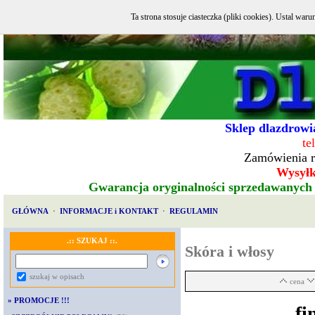
Ta strona stosuje ciasteczka (pliki cookies). Ustal w
Sklep dlazdrowia
te
Zamówienia r
Wysyłka
Gwarancja oryginalności sprzedawanych
GŁÓWNA
·
INFORMACJE i KONTAKT
·
REGULAMIN
.:: SZUKAJ ::.
Skóra i włosy
szukaj w opisach
cena
»
PROMOCJE !!!
fi