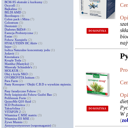
BCM-95 ekstrakt z kurkumy
(2)
Cen
Oxycell
(1)
Bajkalina
(6)
BILDI AMD
(2)
Borelisspro
(4)
Opi
Colon pack i Mitra
(7)
Colostrum
(5)
sz
Dentomit
(2)
skł
Diabetes BilDi®
(1)
DO KOSZYKA
Esencja Probiotyczna
(1)
bio
Essiac
(6)
Fohow Xueqinfu
(2)
naj
HYALUTIDIN HC Aktiv
(1)
Injuv
(2)
Iodica Naturalne koncentraty jodu
(1)
Py
Jodavit
(1)
Kinotakara
(2)
Krople Toda
(2)
Mastiha (Mastyks)
(2)
Minerały Schindele's
(1)
Pro
MOLKUR
(2)
Olej z kryla NKO
(2)
OVOBIOVITA Initium
(3)
Para Farm
(2)
Cen
Pasty Konopne / Olejki C.B.D o wysokim stężeniu.
(5)
Pasy faradyczne Fohow
(3)
Opi
Perły księżniczki Fohow Guifei Bao
(2)
Polifenum Forte
(2)
di
QuinoMit Q10 fluid
(2)
SCD Probiotica
(1)
Pyc
Taksyfolina
(1)
DO KOSZYKA
VITAFON 2
(2)
W p
Witamina C MSE matrix
(3)
Witamina D3 MSE
(1)
(
zo
Żywe Mumio
(1)
Antynowotworowe (wspomaganie)
(5)