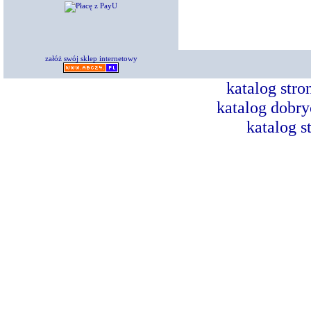
załóż swój sklep internetowy
katalog str
katalog dobry
katalog s
Dorad