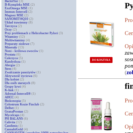
BactoFlor
(3)
Py
B-Kompleks MSE
(2)
EnzOmega MSE
(1)
Immun-Intercell
(2)
Magnez MSE
(2)
SANOMIT®Q10
(2)
Pro
Układ trawienny
(8)
Tarczyca
(2)
Oczy
(2)
Cen
Przy problemach z Helicobacter Pylori
(3)
Witaminy
(12)
Multiwitaminy
(4)
Preparaty ziołowe
(7)
Opi
Minerały
(13)
Noni - królowa owoców
(1)
zaw
Prostata
(6)
Cukrzyca
(5)
sos
DO KOSZYKA
Kandydoza
(1)
pom
Alergia
(2)
Stres
(4)
(
zo
Zwalczanie pasożytów
(1)
Aktywność życiowa
(6)
Dla kobiet
(2)
Dla osób starszych
(8)
fi
Grupy krwi
(4)
K-link
(1)
Adrenal-Intercell®
(1)
AHCC
(4)
Pro
Biokonopia
(5)
Colostrum Kozie Finclub
(2)
Delbet
(1)
GranaProstan
(2)
Cen
Mycelcaps
(4)
PH BALANS
(6)
Calivita
(12)
Opi
Candimis
(1)
CannabiGold
(4)
CANNAVITIS / produkty 100% naturalne bez