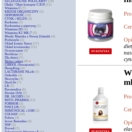
SZCZEGÓLNIE POLECAMY!
(58)
Olejki / Oleje konopne C.B.D
(12)
Witamina C
(7)
KRZEM ORGANICZNY
(5)
Pro
ODPORNOŚĆ
(10)
CYNK i SELEN
(4)
Kurkuma
(3)
Cen
Kurkumina z piperyną
(1)
Witamina D3
(4)
Witamina K2 MK-7
(5)
Miody Manuka z Nowej Zelandii
(4)
Opi
Probiotyki
(2)
Układ kostny Stawy
(17)
die
Układ krwionośny
(11)
Oczyszczanie
(9)
nas
DO KOSZYKA
Borelioza
(1)
Dla dzieci
(7)
cyn
Skóra i włosy
(8)
»
CIBDOL (Szwajcaria)
(6)
HempKing
(4)
Wł
LACTIBIANE PiLeJe
(5)
Ortholife
(4)
Skoczylas
(4)
m
DuoLife
(7)
LR
(3)
Puromedica
(6)
Dorsim OrSi
(2)
Pro
DR. JACOB'S
(16)
MITO–PHARMA
(13)
FORMOR
(5)
FINCLUB
(53)
Cen
IMMUNOCAL i GSH
(2)
COLWAY
(10)
Fohow
(4)
Invex Remedies
(4)
Opi
NSP
(5)
ela
Proved
(2)
Tokotrienole Witamina E
(1)
DO KOSZYKA