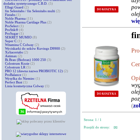
uz
dodatku syntetycznego C.B.D.
(5)
pow
Ellagi Guard
(2)
DO KOSZYKA
fin Selenitabs / fin Selenitabs multi
(2)
ole
Fintabs
(1)
Noble Pharma
(11)
więc
Noble Pharma Cartilage Plus
(2)
ProSelect
(1)
ProStik®
(4)
fi
ProSugar
(1)
SEKRET MUMIO
(8)
Super C
(1)
Witamina C Colway
(2)
Wyciskarki do soków Kuvings D9900
(2)
Pro
Xyliacertabs
(2)
Astimax
(2)
Bi.Bran (Biobran) 1000 250
(3)
Cen
Colostrum Kozie
(2)
Colostrum LR
(5)
PRO 12 (dawna nazwa PROBIOTIC 12)
(2)
ProBalance
(1)
Opi
Wysyłka do Niemiec
(1)
Perfect Bust
(1)
wyg
Linia kosmetyczna Colway
(1)
ole
DO KOSZYKA
poz
(
zo
Strona: 1 / 1
Przejdź do strony:
[1]