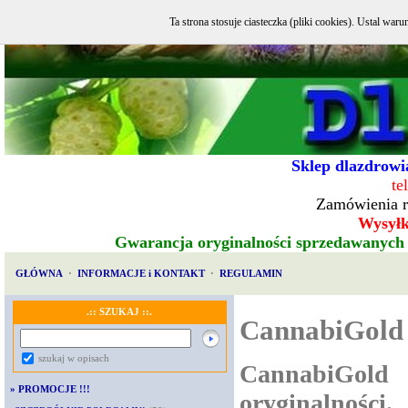
Ta strona stosuje ciasteczka (pliki cookies). Ustal w
Sklep dlazdrowia
te
Zamówienia r
Wysyłka
Gwarancja oryginalności sprzedawanych
GŁÓWNA
·
INFORMACJE i KONTAKT
·
REGULAMIN
.:: SZUKAJ ::.
CannabiGold
szukaj w opisach
CannabiGold
»
PROMOCJE !!!
oryginalnośc