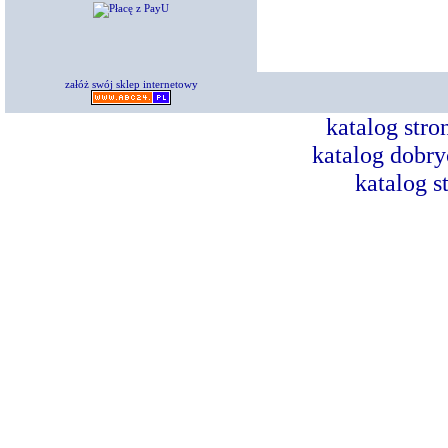
załóż swój sklep internetowy
katalog str
katalog dobry
katalog s
Dorad