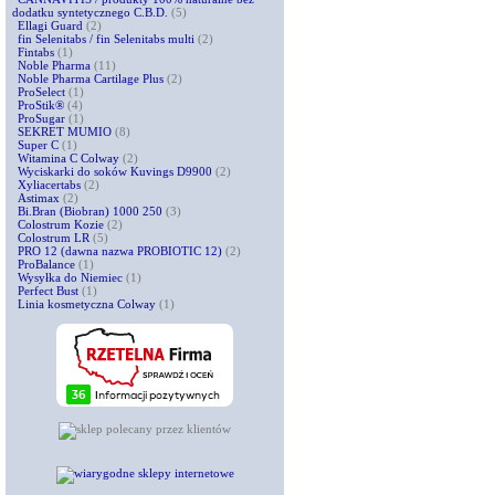
dodatku syntetycznego C.B.D.
(5)
Ellagi Guard
(2)
fin Selenitabs / fin Selenitabs multi
(2)
Fintabs
(1)
Noble Pharma
(11)
Noble Pharma Cartilage Plus
(2)
ProSelect
(1)
ProStik®
(4)
ProSugar
(1)
SEKRET MUMIO
(8)
Super C
(1)
Witamina C Colway
(2)
Wyciskarki do soków Kuvings D9900
(2)
Xyliacertabs
(2)
Astimax
(2)
Bi.Bran (Biobran) 1000 250
(3)
Colostrum Kozie
(2)
Colostrum LR
(5)
PRO 12 (dawna nazwa PROBIOTIC 12)
(2)
ProBalance
(1)
Wysyłka do Niemiec
(1)
Perfect Bust
(1)
Linia kosmetyczna Colway
(1)