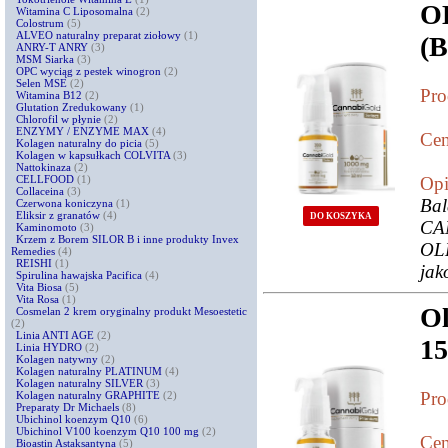
O
Witamina C Liposomalna
(2)
Colostrum
(5)
ALVEO naturalny preparat ziołowy
(1)
(B
ANRY-T ANRY
(3)
MSM Siarka
(3)
OPC wyciąg z pestek winogron
(2)
Selen MSE
(2)
Pro
Witamina B12
(2)
Glutation Zredukowany
(1)
Chlorofil w płynie
(2)
ENZYMY / ENZYME MAX
(4)
Cen
Kolagen naturalny do picia
(5)
Kolagen w kapsułkach COLVITA
(3)
Nattokinaza
(2)
CELLFOOD
(1)
Opi
Collaceina
(3)
Ba
Czerwona koniczyna
(1)
Eliksir z granatów
(4)
DO KOSZYKA
CA
Kaminomoto
(3)
Krzem z Borem SILOR B i inne produkty Invex
OL
Remedies
(4)
REISHI
(1)
jak
Spirulina hawajska Pacifica
(4)
Vita Biosa
(5)
Vita Rosa
(1)
O
Cosmelan 2 krem oryginalny produkt Mesoestetic
(2)
Linia ANTI AGE
(2)
1
Linia HYDRO
(2)
Kolagen natywny
(2)
Kolagen naturalny PLATINUM
(4)
Kolagen naturalny SILVER
(3)
Pro
Kolagen naturalny GRAPHITE
(2)
Preparaty Dr Michaels
(8)
Ubichinol koenzym Q10
(6)
Ubichinol V100 koenzym Q10 100 mg
(2)
Cen
Bioastin Astaksantyna
(5)