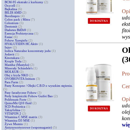
BCM-95 ekstrakt z kurkumy
(2)
Oxycell
(1)
Bajkalina
(6)
Opi
BILDI AMD
(2)
Borelisspro
(4)
ud
Colon pack i Mitra
(7)
DO KOSZYKA
eks
Colostrum
(5)
Dentomit
(2)
fit
Diabetes BilDi®
(1)
Esencja Probiotyczna
(1)
wys
Essiac
(6)
Fohow Xueqinfu
(2)
HYALUTIDIN HC Aktiv
(1)
Injuv
(2)
Ol
Iodica Naturalne koncentraty jodu
(1)
Jodavit
(1)
(
Kinotakara
(2)
Krople Toda
(2)
Mastiha (Mastyks)
(2)
Minerały Schindele's
(1)
MOLKUR
(2)
Pro
Olej z kryla NKO
(2)
OVOBIOVITA Initium
(3)
Para Farm
(2)
Cen
Pasty Konopne / Olejki C.B.D o wysokim stężeniu.
(5)
Pasy faradyczne Fohow
(3)
Perły księżniczki Fohow Guifei Bao
(2)
Opi
Polifenum Forte
(2)
QuinoMit Q10 fluid
(2)
udo
SCD Probiotica
(1)
DO KOSZYKA
Taksyfolina
(1)
ole
VITAFON 2
(2)
Witamina C MSE matrix
(3)
kon
Witamina D3 MSE
(1)
więc
Żywe Mumio
(1)
Antynowotworowe (wspomaganie)
(5)