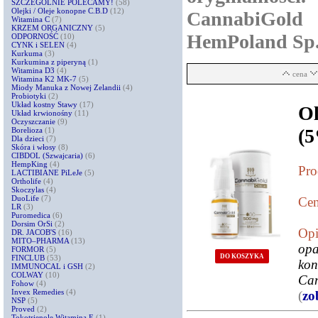
SZCZEGÓLNIE POLECAMY!
(58)
Olejki / Oleje konopne C.B.D
(12)
CannabiGold 
Witamina C
(7)
KRZEM ORGANICZNY
(5)
HemPoland Sp. 
ODPORNOŚĆ
(10)
CYNK i SELEN
(4)
Kurkuma
(3)
Kurkumina z piperyną
(1)
Witamina D3
(4)
cena
Witamina K2 MK-7
(5)
Miody Manuka z Nowej Zelandii
(4)
Probiotyki
(2)
Układ kostny Stawy
(17)
Ol
Układ krwionośny
(11)
Oczyszczanie
(9)
(
Borelioza
(1)
Dla dzieci
(7)
Skóra i włosy
(8)
CIBDOL (Szwajcaria)
(6)
HempKing
(4)
Pro
LACTIBIANE PiLeJe
(5)
Ortholife
(4)
Skoczylas
(4)
DuoLife
(7)
Cen
LR
(3)
Puromedica
(6)
Dorsim OrSi
(2)
Opi
DR. JACOB'S
(16)
MITO–PHARMA
(13)
opa
FORMOR
(5)
DO KOSZYKA
FINCLUB
(53)
kon
IMMUNOCAL i GSH
(2)
COLWAY
(10)
Can
Fohow
(4)
Invex Remedies
(4)
(
zo
NSP
(5)
Proved
(2)
Tokotrienole Witamina E
(1)