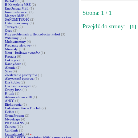
BactoFlor
(3)
B-Kompleks MSE
(2)
EnzOmega MSE
(1)
Strona: 1 / 1
Immun-Intercell
(2)
Magnez MSE
(2)
SANOMIT®Q10
(2)
Układ trawienny
(8)
Przejdź do strony:
[1]
Tarczyca
(2)
Oczy
(2)
Przy problemach z Helicobacter Pylori
(3)
Witaminy
(12)
Multiwitaminy
(4)
Preparaty ziołowe
(7)
Minerały
(13)
Noni - królowa owoców
(1)
Prostata
(6)
Cukrzyca
(5)
Kandydoza
(1)
Alergia
(2)
Stres
(4)
Zwalczanie pasożytów
(1)
Aktywność życiowa
(6)
Dla kobiet
(2)
Dla osób starszych
(8)
Grupy krwi
(4)
K-link
(1)
Adrenal-Intercell®
(1)
AHCC
(4)
Biokonopia
(5)
Colostrum Kozie Finclub
(2)
Delbet
(1)
GranaProstan
(2)
Mycelcaps
(4)
PH BALANS
(6)
Calivita
(12)
Candimis
(1)
CannabiGold
(4)
»
CANNAVITIS / produkty 100% naturalne bez