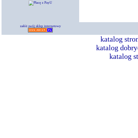
załóż swój sklep internetowy
katalog str
katalog dobry
katalog s
Dorad