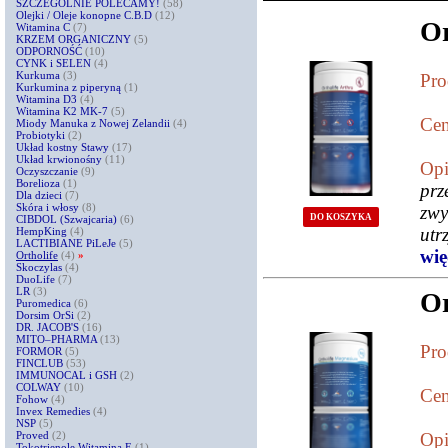
SZCZEGÓLNIE POLECAMY!
(58)
Olejki / Oleje konopne C.B.D
(12)
Or
Witamina C
(7)
KRZEM ORGANICZNY
(5)
ODPORNOŚĆ
(10)
CYNK i SELEN
(4)
Kurkuma
(3)
Pro
Kurkumina z piperyną
(1)
Witamina D3
(4)
Witamina K2 MK-7
(5)
Cen
Miody Manuka z Nowej Zelandii
(4)
Probiotyki
(2)
Układ kostny Stawy
(17)
Układ krwionośny
(11)
Opi
Oczyszczanie
(9)
Borelioza
(1)
prz
Dla dzieci
(7)
Skóra i włosy
(8)
zwy
DO KOSZYKA
CIBDOL (Szwajcaria)
(6)
utr
HempKing
(4)
LACTIBIANE PiLeJe
(5)
więc
Ortholife
(4)
»
Skoczylas
(4)
DuoLife
(7)
LR
(3)
Or
Puromedica
(6)
Dorsim OrSi
(2)
DR. JACOB'S
(16)
MITO–PHARMA
(13)
Pro
FORMOR
(5)
FINCLUB
(53)
IMMUNOCAL i GSH
(2)
COLWAY
(10)
Cen
Fohow
(4)
Invex Remedies
(4)
NSP
(5)
Proved
(2)
Opi
Tokotrienole Witamina E
(1)