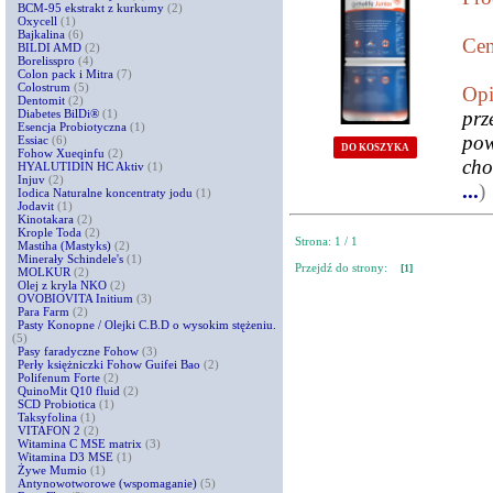
BCM-95 ekstrakt z kurkumy
(2)
Oxycell
(1)
Bajkalina
(6)
Cen
BILDI AMD
(2)
Borelisspro
(4)
Colon pack i Mitra
(7)
Colostrum
(5)
Opi
Dentomit
(2)
Diabetes BilDi®
(1)
prz
Esencja Probiotyczna
(1)
pow
Essiac
(6)
DO KOSZYKA
Fohow Xueqinfu
(2)
cho
HYALUTIDIN HC Aktiv
(1)
Injuv
(2)
...
)
Iodica Naturalne koncentraty jodu
(1)
Jodavit
(1)
Kinotakara
(2)
Krople Toda
(2)
Strona: 1 / 1
Mastiha (Mastyks)
(2)
Minerały Schindele's
(1)
Przejdź do strony:
[1]
MOLKUR
(2)
Olej z kryla NKO
(2)
OVOBIOVITA Initium
(3)
Para Farm
(2)
Pasty Konopne / Olejki C.B.D o wysokim stężeniu.
(5)
Pasy faradyczne Fohow
(3)
Perły księżniczki Fohow Guifei Bao
(2)
Polifenum Forte
(2)
QuinoMit Q10 fluid
(2)
SCD Probiotica
(1)
Taksyfolina
(1)
VITAFON 2
(2)
Witamina C MSE matrix
(3)
Witamina D3 MSE
(1)
Żywe Mumio
(1)
Antynowotworowe (wspomaganie)
(5)