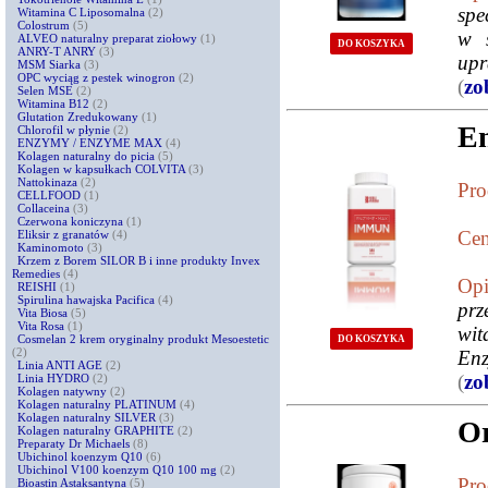
spe
Witamina C Liposomalna
(2)
Colostrum
(5)
w s
ALVEO naturalny preparat ziołowy
(1)
DO KOSZYKA
ANRY-T ANRY
(3)
upr
MSM Siarka
(3)
OPC wyciąg z pestek winogron
(2)
(
zo
Selen MSE
(2)
Witamina B12
(2)
Glutation Zredukowany
(1)
E
Chlorofil w płynie
(2)
ENZYMY / ENZYME MAX
(4)
Kolagen naturalny do picia
(5)
Kolagen w kapsułkach COLVITA
(3)
Nattokinaza
(2)
Pro
CELLFOOD
(1)
Collaceina
(3)
Czerwona koniczyna
(1)
Cen
Eliksir z granatów
(4)
Kaminomoto
(3)
Krzem z Borem SILOR B i inne produkty Invex
Remedies
(4)
Opi
REISHI
(1)
Spirulina hawajska Pacifica
(4)
prz
Vita Biosa
(5)
Vita Rosa
(1)
wit
Cosmelan 2 krem oryginalny produkt Mesoestetic
DO KOSZYKA
(2)
Enz
Linia ANTI AGE
(2)
(
zo
Linia HYDRO
(2)
Kolagen natywny
(2)
Kolagen naturalny PLATINUM
(4)
Kolagen naturalny SILVER
(3)
Or
Kolagen naturalny GRAPHITE
(2)
Preparaty Dr Michaels
(8)
Ubichinol koenzym Q10
(6)
Ubichinol V100 koenzym Q10 100 mg
(2)
Pro
Bioastin Astaksantyna
(5)