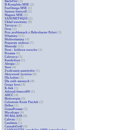
BactoFlor
(3)
B-Kompleks MSE
(2)
EnzOmega MSE
(1)
Immun-Intercell
(2)
Magnez MSE
(2)
SANOMIT®Q10
(2)
Układ trawienny
(8)
Tarczyca
(2)
Oczy
(2)
Przy problemach z Helicobacter Pylori
(3)
Witaminy
(12)
Multiwitaminy
(4)
Preparaty ziołowe
(7)
Minerały
(13)
Noni - królowa owoców
(1)
Prostata
(6)
Cukrzyca
(5)
Kandydoza
(1)
Alergia
(2)
Stres
(4)
Zwalczanie pasożytów
(1)
Aktywność życiowa
(6)
Dla kobiet
(2)
Dla osób starszych
(8)
Grupy krwi
(4)
K-link
(1)
Adrenal-Intercell®
(1)
AHCC
(4)
Biokonopia
(5)
Colostrum Kozie Finclub
(2)
Delbet
(1)
GranaProstan
(2)
Mycelcaps
(4)
PH BALANS
(6)
Calivita
(12)
Candimis
(1)
CannabiGold
(4)
CANNAVITIS / produkty 100% naturalne bez