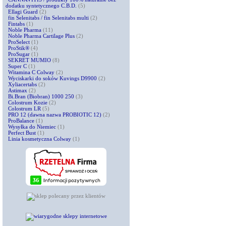
dodatku syntetycznego C.B.D.
(5)
Ellagi Guard
(2)
fin Selenitabs / fin Selenitabs multi
(2)
Fintabs
(1)
Noble Pharma
(11)
Noble Pharma Cartilage Plus
(2)
ProSelect
(1)
ProStik®
(4)
ProSugar
(1)
SEKRET MUMIO
(8)
Super C
(1)
Witamina C Colway
(2)
Wyciskarki do soków Kuvings D9900
(2)
Xyliacertabs
(2)
Astimax
(2)
Bi.Bran (Biobran) 1000 250
(3)
Colostrum Kozie
(2)
Colostrum LR
(5)
PRO 12 (dawna nazwa PROBIOTIC 12)
(2)
ProBalance
(1)
Wysyłka do Niemiec
(1)
Perfect Bust
(1)
Linia kosmetyczna Colway
(1)