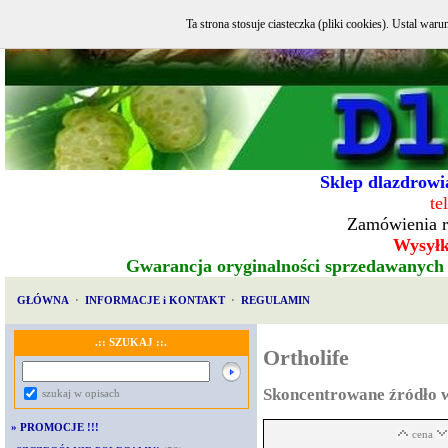
Ta strona stosuje ciasteczka (pliki cookies). Ustal w
Sklep dlazdrowia
te
Zamówienia r
Wysyłka
Gwarancja oryginalności sprzedawanych
GŁÓWNA
·
INFORMACJE i KONTAKT
·
REGULAMIN
.:: SZUKAJ ::.
Ortholife
Skoncentrowane źródło 
szukaj w opisach
»
PROMOCJE !!!
cena