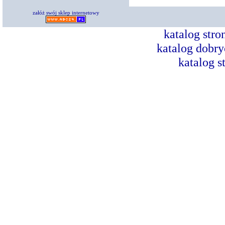
załóż swój sklep internetowy
katalog str
katalog dobry
katalog s
Dorad