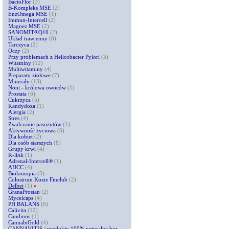
BactoFlor
(3)
B-Kompleks MSE
(2)
EnzOmega MSE
(1)
Immun-Intercell
(2)
Magnez MSE
(2)
SANOMIT®Q10
(2)
Układ trawienny
(8)
Tarczyca
(2)
Oczy
(2)
Przy problemach z Helicobacter Pylori
(3)
Witaminy
(12)
Multiwitaminy
(4)
Preparaty ziołowe
(7)
Minerały
(13)
Noni - królowa owoców
(1)
Prostata
(6)
Cukrzyca
(5)
Kandydoza
(1)
Alergia
(2)
Stres
(4)
Zwalczanie pasożytów
(1)
Aktywność życiowa
(6)
Dla kobiet
(2)
Dla osób starszych
(8)
Grupy krwi
(4)
K-link
(1)
Adrenal-Intercell®
(1)
AHCC
(4)
Biokonopia
(5)
Colostrum Kozie Finclub
(2)
Delbet
(1)
»
GranaProstan
(2)
Mycelcaps
(4)
PH BALANS
(6)
Calivita
(12)
Candimis
(1)
CannabiGold
(4)
CANNAVITIS / produkty 100% naturalne bez