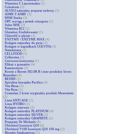
Witamina C Liposomalna
(2)
Colostrum
(5)
ALVEO naturalny preparat ziołowy
(1)
ANRY-T ANRY
(3)
MSM Siarka
(3)
OPC wyciąg z pestek winogron
(2)
Selen MSE
(2)
Witamina B12
(2)
Glutation Zredukowany
(1)
Chlorofil w płynie
(2)
ENZYMY / ENZYME MAX
(4)
Kolagen naturalny do picia
(5)
Kolagen w kapsułkach COLVITA
(3)
Nattokinaza
(2)
CELLFOOD
(1)
Collaceina
(3)
Czerwona koniczyna
(1)
Eliksir z granatów
(4)
Kaminomoto
(3)
Krzem z Borem SILOR B i inne produkty Invex
Remedies
(4)
REISHI
(1)
Spirulina hawajska Pacifica
(4)
Vita Biosa
(5)
Vita Rosa
(1)
Cosmelan 2 krem oryginalny produkt Mesoestetic
(2)
Linia ANTI AGE
(2)
Linia HYDRO
(2)
Kolagen natywny
(2)
Kolagen naturalny PLATINUM
(4)
Kolagen naturalny SILVER
(3)
Kolagen naturalny GRAPHITE
(2)
Preparaty Dr Michaels
(8)
Ubichinol koenzym Q10
(6)
Ubichinol V100 koenzym Q10 100 mg
(2)
Bioastin Astaksantyna
(5)