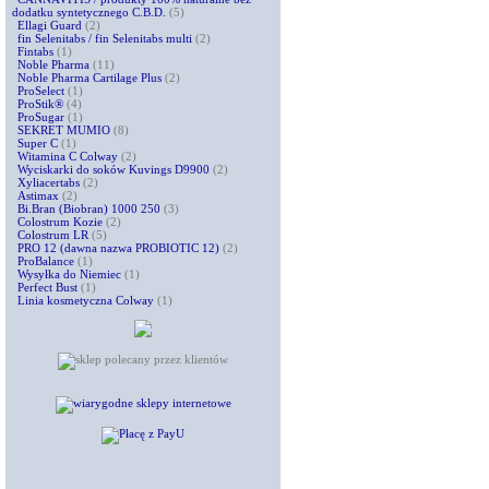
dodatku syntetycznego C.B.D.
(5)
Ellagi Guard
(2)
fin Selenitabs / fin Selenitabs multi
(2)
Fintabs
(1)
Noble Pharma
(11)
Noble Pharma Cartilage Plus
(2)
ProSelect
(1)
ProStik®
(4)
ProSugar
(1)
SEKRET MUMIO
(8)
Super C
(1)
Witamina C Colway
(2)
Wyciskarki do soków Kuvings D9900
(2)
Xyliacertabs
(2)
Astimax
(2)
Bi.Bran (Biobran) 1000 250
(3)
Colostrum Kozie
(2)
Colostrum LR
(5)
PRO 12 (dawna nazwa PROBIOTIC 12)
(2)
ProBalance
(1)
Wysyłka do Niemiec
(1)
Perfect Bust
(1)
Linia kosmetyczna Colway
(1)