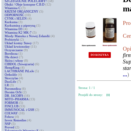
SZCZEGÓLNIE POLECAMY!
(58)
Olejki / Oleje konopne C.B.D
(12)
m
Witamina C
(7)
KRZEM ORGANICZNY
(5)
ODPORNOŚĆ
(10)
CYNK i SELEN
(4)
Pro
Kurkuma
(3)
Kurkumina z piperyną
(1)
Witamina D3
(4)
Witamina K2 MK-7
(5)
Cen
Miody Manuka z Nowej Zelandii
(4)
Probiotyki
(2)
Układ kostny Stawy
(17)
Układ krwionośny
(11)
Opi
Oczyszczanie
(9)
Borelioza
(1)
fi
DO KOSZYKA
Dla dzieci
(7)
Sup
Skóra i włosy
(8)
CIBDOL (Szwajcaria)
(6)
sta
HempKing
(4)
LACTIBIANE PiLeJe
(5)
...
)
Ortholife
(4)
Skoczylas
(4)
DuoLife
(7)
LR
(3)
Strona: 1 / 1
Puromedica
(6)
Dorsim OrSi
(2)
Przejdź do strony:
[1]
DR. JACOB'S
(16)
MITO–PHARMA
(13)
FORMOR
(5)
FINCLUB
(53)
IMMUNOCAL i GSH
(2)
COLWAY
(10)
Fohow
(4)
Invex Remedies
(4)
NSP
(5)
Proved
(2)
Tokotrienole Witamina E
(1)