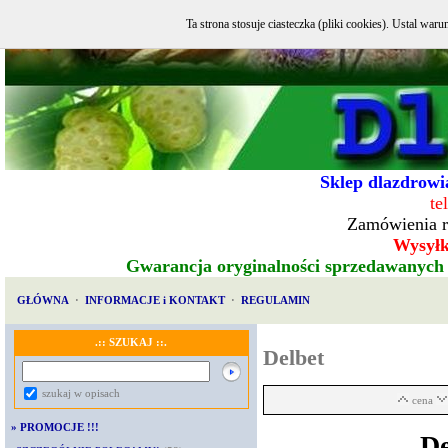
Ta strona stosuje ciasteczka (pliki cookies). Ustal w
Sklep dlazdrowia
te
Zamówienia r
Wysyłka
Gwarancja oryginalności sprzedawanych
GŁÓWNA
·
INFORMACJE i KONTAKT
·
REGULAMIN
.:: SZUKAJ ::.
Delbet
szukaj w opisach
cena
»
PROMOCJE !!!
D