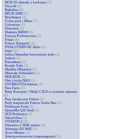
BCM-95 ekstrakt z kurkumy
(2)
Oxycell
(1)
Bajkalina
(6)
BILDI AMD
(2)
Borelisspro
(4)
Colon pack i Mitra
(7)
Colostrum
(5)
Dentomit
(2)
Diabetes BilDi®
(1)
Esencja Probiotyczna
(1)
Essiac
(6)
Fohow Xueqinfu
(2)
HYALUTIDIN HC Aktiv
(1)
Injuv
(2)
Iodica Naturalne koncentraty jodu
(1)
Jodavit
(1)
Kinotakara
(2)
Krople Toda
(2)
Mastiha (Mastyks)
(2)
Minerały Schindele's
(1)
MOLKUR
(2)
Olej z kryla NKO
(2)
OVOBIOVITA Initium
(3)
Para Farm
(2)
Pasty Konopne / Olejki C.B.D o wysokim stężeniu.
(5)
Pasy faradyczne Fohow
(3)
Perły księżniczki Fohow Guifei Bao
(2)
Polifenum Forte
(2)
QuinoMit Q10 fluid
(2)
SCD Probiotica
(1)
Taksyfolina
(1)
VITAFON 2
(2)
Witamina C MSE matrix
(3)
Witamina D3 MSE
(1)
Żywe Mumio
(1)
Antynowotworowe (wspomaganie)
(5)