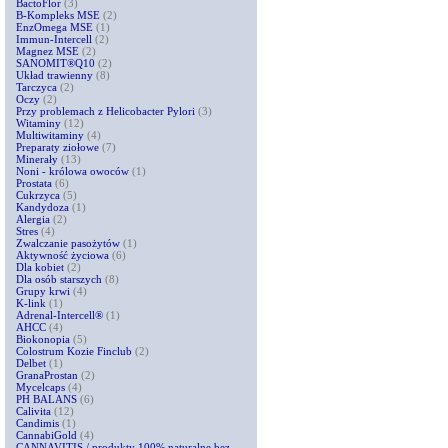
BactoFlor
(3)
B-Kompleks MSE
(2)
EnzOmega MSE
(1)
Immun-Intercell
(2)
Magnez MSE
(2)
SANOMIT®Q10
(2)
Układ trawienny
(8)
Tarczyca
(2)
Oczy
(2)
Przy problemach z Helicobacter Pylori
(3)
Witaminy
(12)
Multiwitaminy
(4)
Preparaty ziołowe
(7)
Minerały
(13)
Noni - królowa owoców
(1)
Prostata
(6)
Cukrzyca
(5)
Kandydoza
(1)
Alergia
(2)
Stres
(4)
Zwalczanie pasożytów
(1)
Aktywność życiowa
(6)
Dla kobiet
(2)
Dla osób starszych
(8)
Grupy krwi
(4)
K-link
(1)
Adrenal-Intercell®
(1)
AHCC
(4)
Biokonopia
(5)
Colostrum Kozie Finclub
(2)
Delbet
(1)
GranaProstan
(2)
Mycelcaps
(4)
PH BALANS
(6)
Calivita
(12)
Candimis
(1)
CannabiGold
(4)
CANNAVITIS / produkty 100% naturalne bez