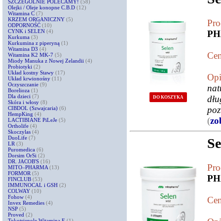
SZCZEGÓLNIE POLECAMY!
(58)
Olejki / Oleje konopne C.B.D
(12)
Witamina C
(7)
KRZEM ORGANICZNY
(5)
Pro
ODPORNOŚĆ
(10)
CYNK i SELEN
(4)
P
Kurkuma
(3)
Kurkumina z piperyną
(1)
Witamina D3
(4)
Cen
Witamina K2 MK-7
(5)
Miody Manuka z Nowej Zelandii
(4)
Probiotyki
(2)
Układ kostny Stawy
(17)
Opi
Układ krwionośny
(11)
Oczyszczanie
(9)
nat
Borelioza
(1)
Dla dzieci
(7)
dłu
DO KOSZYKA
Skóra i włosy
(8)
poz
CIBDOL (Szwajcaria)
(6)
HempKing
(4)
(
zo
LACTIBIANE PiLeJe
(5)
Ortholife
(4)
Skoczylas
(4)
DuoLife
(7)
Se
LR
(3)
Puromedica
(6)
Dorsim OrSi
(2)
DR. JACOB'S
(16)
Pro
MITO–PHARMA
(13)
FORMOR
(5)
P
FINCLUB
(53)
IMMUNOCAL i GSH
(2)
COLWAY
(10)
Fohow
(4)
Cen
Invex Remedies
(4)
NSP
(5)
Proved
(2)
Tokotrienole Witamina E
(1)