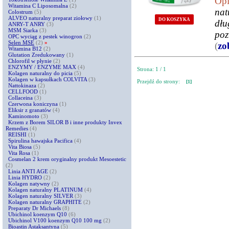
Opi
Witamina C Liposomalna
(2)
nat
Colostrum
(5)
ALVEO naturalny preparat ziołowy
(1)
DO KOSZYKA
dłu
ANRY-T ANRY
(3)
MSM Siarka
(3)
poz
OPC wyciąg z pestek winogron
(2)
Selen MSE
(2)
»
(
zo
Witamina B12
(2)
Glutation Zredukowany
(1)
Chlorofil w płynie
(2)
ENZYMY / ENZYME MAX
(4)
Strona: 1 / 1
Kolagen naturalny do picia
(5)
Kolagen w kapsułkach COLVITA
(3)
Przejdź do strony:
[1]
Nattokinaza
(2)
CELLFOOD
(1)
Collaceina
(3)
Czerwona koniczyna
(1)
Eliksir z granatów
(4)
Kaminomoto
(3)
Krzem z Borem SILOR B i inne produkty Invex
Remedies
(4)
REISHI
(1)
Spirulina hawajska Pacifica
(4)
Vita Biosa
(5)
Vita Rosa
(1)
Cosmelan 2 krem oryginalny produkt Mesoestetic
(2)
Linia ANTI AGE
(2)
Linia HYDRO
(2)
Kolagen natywny
(2)
Kolagen naturalny PLATINUM
(4)
Kolagen naturalny SILVER
(3)
Kolagen naturalny GRAPHITE
(2)
Preparaty Dr Michaels
(8)
Ubichinol koenzym Q10
(6)
Ubichinol V100 koenzym Q10 100 mg
(2)
Bioastin Astaksantyna
(5)