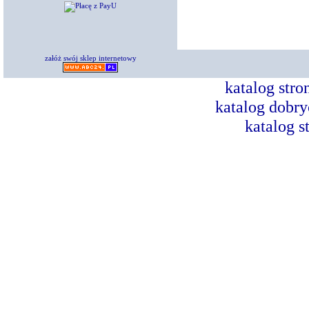
załóż swój sklep internetowy
katalog str
katalog dobry
katalog s
Dorad