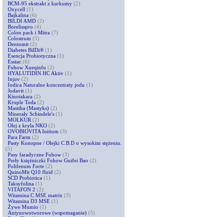
BCM-95 ekstrakt z kurkumy
(2)
Oxycell
(1)
Bajkalina
(6)
BILDI AMD
(2)
Borelisspro
(4)
Colon pack i Mitra
(7)
Colostrum
(5)
Dentomit
(2)
Diabetes BilDi®
(1)
Esencja Probiotyczna
(1)
Essiac
(6)
Fohow Xueqinfu
(2)
HYALUTIDIN HC Aktiv
(1)
Injuv
(2)
Iodica Naturalne koncentraty jodu
(1)
Jodavit
(1)
Kinotakara
(2)
Krople Toda
(2)
Mastiha (Mastyks)
(2)
Minerały Schindele's
(1)
MOLKUR
(2)
Olej z kryla NKO
(2)
OVOBIOVITA Initium
(3)
Para Farm
(2)
Pasty Konopne / Olejki C.B.D o wysokim stężeniu.
(5)
Pasy faradyczne Fohow
(3)
Perły księżniczki Fohow Guifei Bao
(2)
Polifenum Forte
(2)
QuinoMit Q10 fluid
(2)
SCD Probiotica
(1)
Taksyfolina
(1)
VITAFON 2
(2)
Witamina C MSE matrix
(3)
Witamina D3 MSE
(1)
Żywe Mumio
(1)
Antynowotworowe (wspomaganie)
(5)