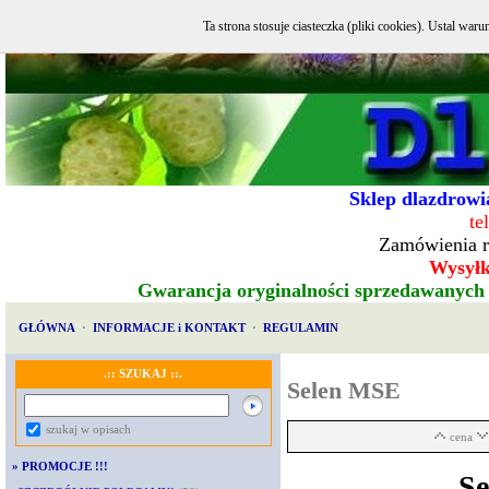
Ta strona stosuje ciasteczka (pliki cookies). Ustal w
Sklep dlazdrowia
te
Zamówienia r
Wysyłka
Gwarancja oryginalności sprzedawanych
GŁÓWNA
·
INFORMACJE i KONTAKT
·
REGULAMIN
.:: SZUKAJ ::.
Selen MSE
szukaj w opisach
cena
»
PROMOCJE !!!
Se