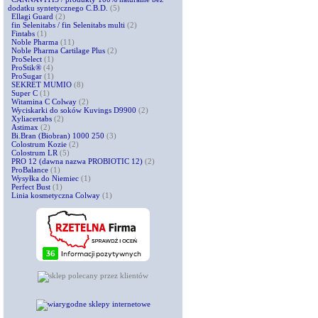
dodatku syntetycznego C.B.D.
(5)
Ellagi Guard
(2)
fin Selenitabs / fin Selenitabs multi
(2)
Fintabs
(1)
Noble Pharma
(11)
Noble Pharma Cartilage Plus
(2)
ProSelect
(1)
ProStik®
(4)
ProSugar
(1)
SEKRET MUMIO
(8)
Super C
(1)
Witamina C Colway
(2)
Wyciskarki do soków Kuvings D9900
(2)
Xyliacertabs
(2)
Astimax
(2)
Bi.Bran (Biobran) 1000 250
(3)
Colostrum Kozie
(2)
Colostrum LR
(5)
PRO 12 (dawna nazwa PROBIOTIC 12)
(2)
ProBalance
(1)
Wysyłka do Niemiec
(1)
Perfect Bust
(1)
Linia kosmetyczna Colway
(1)