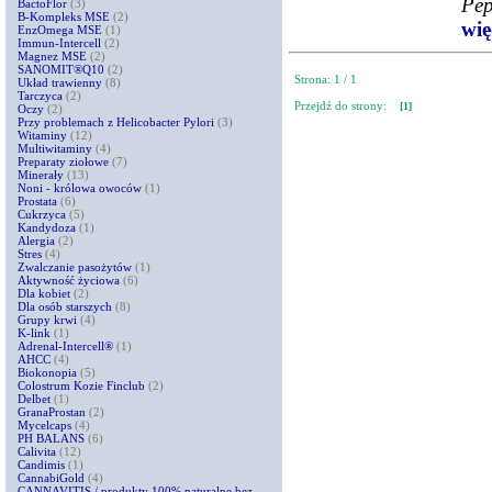
Pep
BactoFlor
(3)
B-Kompleks MSE
(2)
więc
EnzOmega MSE
(1)
Immun-Intercell
(2)
Magnez MSE
(2)
SANOMIT®Q10
(2)
Strona: 1 / 1
Układ trawienny
(8)
Tarczyca
(2)
Przejdź do strony:
[1]
Oczy
(2)
Przy problemach z Helicobacter Pylori
(3)
Witaminy
(12)
Multiwitaminy
(4)
Preparaty ziołowe
(7)
Minerały
(13)
Noni - królowa owoców
(1)
Prostata
(6)
Cukrzyca
(5)
Kandydoza
(1)
Alergia
(2)
Stres
(4)
Zwalczanie pasożytów
(1)
Aktywność życiowa
(6)
Dla kobiet
(2)
Dla osób starszych
(8)
Grupy krwi
(4)
K-link
(1)
Adrenal-Intercell®
(1)
AHCC
(4)
Biokonopia
(5)
Colostrum Kozie Finclub
(2)
Delbet
(1)
GranaProstan
(2)
Mycelcaps
(4)
PH BALANS
(6)
Calivita
(12)
Candimis
(1)
CannabiGold
(4)
CANNAVITIS / produkty 100% naturalne bez