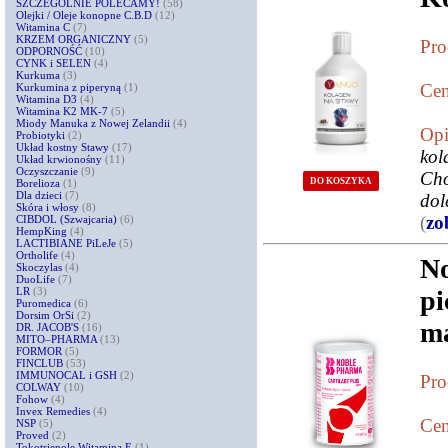
SZCZEGÓLNIE POLECAMY!
(58)
Olejki / Oleje konopne C.B.D
(12)
Witamina C
(7)
KRZEM ORGANICZNY
(5)
Pro
ODPORNOŚĆ
(10)
CYNK i SELEN
(4)
Kurkuma
(3)
Cen
Kurkumina z piperyną
(1)
Witamina D3
(4)
Witamina K2 MK-7
(5)
Miody Manuka z Nowej Zelandii
(4)
Opi
Probiotyki
(2)
Układ kostny Stawy
(17)
ko
Układ krwionośny
(11)
Oczyszczanie
(9)
Cho
DO KOSZYKA
Borelioza
(1)
Dla dzieci
(7)
dol
Skóra i włosy
(8)
(
zo
CIBDOL (Szwajcaria)
(6)
HempKing
(4)
LACTIBIANE PiLeJe
(5)
Ortholife
(4)
No
Skoczylas
(4)
DuoLife
(7)
LR
(3)
pi
Puromedica
(6)
Dorsim OrSi
(2)
ma
DR. JACOB'S
(16)
MITO–PHARMA
(13)
FORMOR
(5)
FINCLUB
(53)
IMMUNOCAL i GSH
(2)
Pro
COLWAY
(10)
Fohow
(4)
Invex Remedies
(4)
Cen
NSP
(5)
Proved
(2)
Tokotrienole Witamina E
(1)