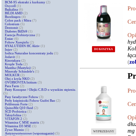
BCM-95 ekstrakt z kurkumy
(2)
Oxycell
(1)
Pro
Bajkalina
(6)
BILDI AMD
(2)
Borelisspro
(4)
Colon pack i Mitra
(7)
Cen
Colostrum
(5)
Dentomit
(2)
Diabetes BilDi®
(1)
Opi
Esencja Probiotyczna
(1)
Essiac
(6)
hyd
Fohow Xueqinfu
(2)
HYALUTIDIN HC Aktiv
(1)
Kol
DO KOSZYKA
Injuv
(2)
Iodica Naturalne koncentraty jodu
(1)
łąc
Jodavit
(1)
Kinotakara
(2)
(
zo
Krople Toda
(2)
Mastiha (Mastyks)
(2)
Minerały Schindele's
(1)
Pr
MOLKUR
(2)
Olej z kryla NKO
(2)
OVOBIOVITA Initium
(3)
Para Farm
(2)
Pro
Pasty Konopne / Olejki C.B.D o wysokim stężeniu.
(5)
Pasy faradyczne Fohow
(3)
Perły księżniczki Fohow Guifei Bao
(2)
Cen
Polifenum Forte
(2)
QuinoMit Q10 fluid
(2)
SCD Probiotica
(1)
Taksyfolina
(1)
Opi
VITAFON 2
(2)
Witamina C MSE matrix
(3)
dłu
Witamina D3 MSE
(1)
mg 
Żywe Mumio
(1)
WYPRZEDANY
Antynowotworowe (wspomaganie)
(5)