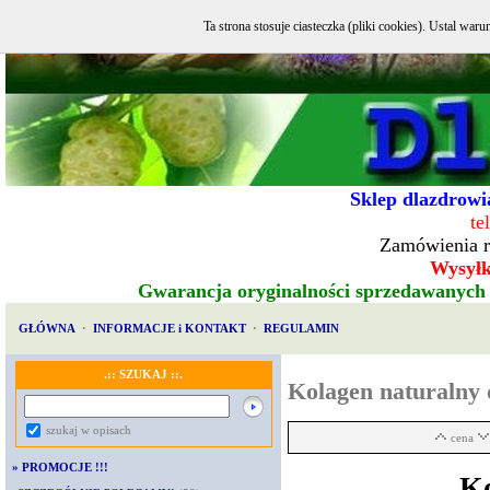
Ta strona stosuje ciasteczka (pliki cookies). Ustal w
Sklep dlazdrowia
te
Zamówienia r
Wysyłka
Gwarancja oryginalności sprzedawanych
GŁÓWNA
·
INFORMACJE i KONTAKT
·
REGULAMIN
.:: SZUKAJ ::.
Kolagen naturalny 
szukaj w opisach
cena
»
PROMOCJE !!!
Ko