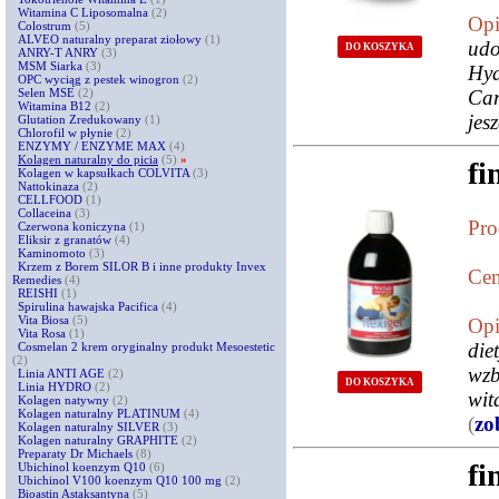
Witamina C Liposomalna
(2)
Opi
Colostrum
(5)
ALVEO naturalny preparat ziołowy
(1)
ud
DO KOSZYKA
ANRY-T ANRY
(3)
MSM Siarka
(3)
Hyd
OPC wyciąg z pestek winogron
(2)
Selen MSE
(2)
Car
Witamina B12
(2)
jes
Glutation Zredukowany
(1)
Chlorofil w płynie
(2)
ENZYMY / ENZYME MAX
(4)
Kolagen naturalny do picia
(5)
»
fi
Kolagen w kapsułkach COLVITA
(3)
Nattokinaza
(2)
CELLFOOD
(1)
Collaceina
(3)
Pro
Czerwona koniczyna
(1)
Eliksir z granatów
(4)
Kaminomoto
(3)
Krzem z Borem SILOR B i inne produkty Invex
Cen
Remedies
(4)
REISHI
(1)
Spirulina hawajska Pacifica
(4)
Vita Biosa
(5)
Opi
Vita Rosa
(1)
di
Cosmelan 2 krem oryginalny produkt Mesoestetic
(2)
wzb
Linia ANTI AGE
(2)
DO KOSZYKA
Linia HYDRO
(2)
wit
Kolagen natywny
(2)
Kolagen naturalny PLATINUM
(4)
(
zo
Kolagen naturalny SILVER
(3)
Kolagen naturalny GRAPHITE
(2)
Preparaty Dr Michaels
(8)
fi
Ubichinol koenzym Q10
(6)
Ubichinol V100 koenzym Q10 100 mg
(2)
Bioastin Astaksantyna
(5)