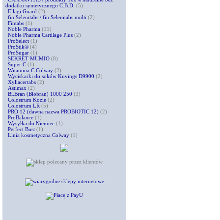
dodatku syntetycznego C.B.D.
(5)
Ellagi Guard
(2)
fin Selenitabs / fin Selenitabs multi
(2)
Fintabs
(1)
Noble Pharma
(11)
Noble Pharma Cartilage Plus
(2)
ProSelect
(1)
ProStik®
(4)
ProSugar
(1)
SEKRET MUMIO
(8)
Super C
(1)
Witamina C Colway
(2)
Wyciskarki do soków Kuvings D9900
(2)
Xyliacertabs
(2)
Astimax
(2)
Bi.Bran (Biobran) 1000 250
(3)
Colostrum Kozie
(2)
Colostrum LR
(5)
PRO 12 (dawna nazwa PROBIOTIC 12)
(2)
ProBalance
(1)
Wysyłka do Niemiec
(1)
Perfect Bust
(1)
Linia kosmetyczna Colway
(1)