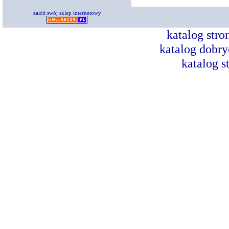
załóż swój sklep internetowy
katalog str
katalog dobry
katalog s
Dorad