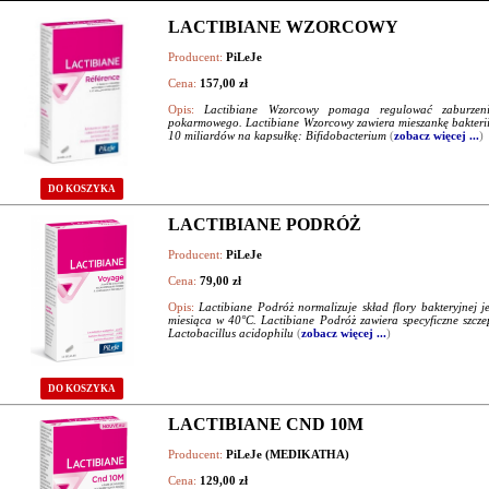
LACTIBIANE WZORCOWY
Producent:
PiLeJe
Cena:
157,00 zł
Opis:
Lactibiane Wzorcowy pomaga regulować zaburzeni
pokarmowego. Lactibiane Wzorcowy zawiera mieszankę bakterii
10 miliardów na kapsułkę: Bifidobacterium
(
zobacz więcej ...
)
DO KOSZYKA
LACTIBIANE PODRÓŻ
Producent:
PiLeJe
Cena:
79,00 zł
Opis:
Lactibiane Podróż normalizuje skład flory bakteryjnej j
miesiąca w 40°C. Lactibiane Podróż zawiera specyficzne szcze
Lactobacillus acidophilu
(
zobacz więcej ...
)
DO KOSZYKA
LACTIBIANE CND 10M
Producent:
PiLeJe (MEDIKATHA)
Cena:
129,00 zł