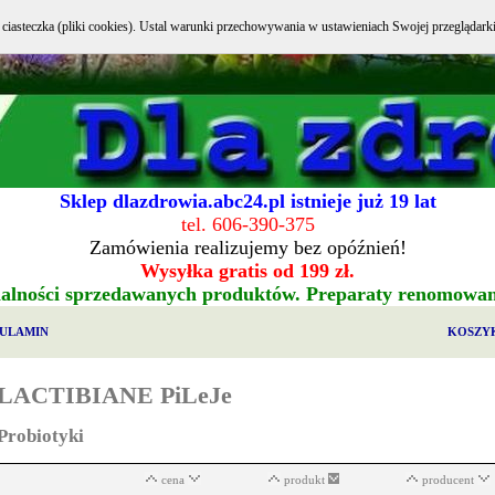
e ciasteczka (pliki cookies). Ustal warunki przechowywania w ustawieniach Swojej przeglądark
Sklep dlazdrowia.abc24.pl istnieje już 19 lat
tel. 606-390-375
Zamówienia realizujemy bez opóźnień!
Wysyłka gratis od 199 zł.
alności sprzedawanych produktów. Preparaty renomowa
ULAMIN
KOSZY
LACTIBIANE PiLeJe
Probiotyki
cena
produkt
producent