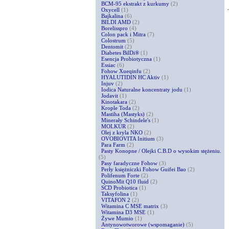
BCM-95 ekstrakt z kurkumy
(2)
Oxycell
(1)
Bajkalina
(6)
BILDI AMD
(2)
Borelisspro
(4)
Colon pack i Mitra
(7)
Colostrum
(5)
Dentomit
(2)
Diabetes BilDi®
(1)
Esencja Probiotyczna
(1)
Essiac
(6)
Fohow Xueqinfu
(2)
HYALUTIDIN HC Aktiv
(1)
Injuv
(2)
Iodica Naturalne koncentraty jodu
(1)
Jodavit
(1)
Kinotakara
(2)
Krople Toda
(2)
Mastiha (Mastyks)
(2)
Minerały Schindele's
(1)
MOLKUR
(2)
Olej z kryla NKO
(2)
OVOBIOVITA Initium
(3)
Para Farm
(2)
Pasty Konopne / Olejki C.B.D o wysokim stężeniu.
(5)
Pasy faradyczne Fohow
(3)
Perły księżniczki Fohow Guifei Bao
(2)
Polifenum Forte
(2)
QuinoMit Q10 fluid
(2)
SCD Probiotica
(1)
Taksyfolina
(1)
VITAFON 2
(2)
Witamina C MSE matrix
(3)
Witamina D3 MSE
(1)
Żywe Mumio
(1)
Antynowotworowe (wspomaganie)
(5)