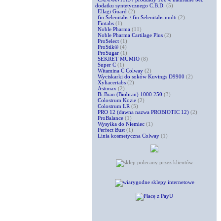
dodatku syntetycznego C.B.D.
(5)
Ellagi Guard
(2)
fin Selenitabs / fin Selenitabs multi
(2)
Fintabs
(1)
Noble Pharma
(11)
Noble Pharma Cartilage Plus
(2)
ProSelect
(1)
ProStik®
(4)
ProSugar
(1)
SEKRET MUMIO
(8)
Super C
(1)
Witamina C Colway
(2)
Wyciskarki do soków Kuvings D9900
(2)
Xyliacertabs
(2)
Astimax
(2)
Bi.Bran (Biobran) 1000 250
(3)
Colostrum Kozie
(2)
Colostrum LR
(5)
PRO 12 (dawna nazwa PROBIOTIC 12)
(2)
ProBalance
(1)
Wysyłka do Niemiec
(1)
Perfect Bust
(1)
Linia kosmetyczna Colway
(1)