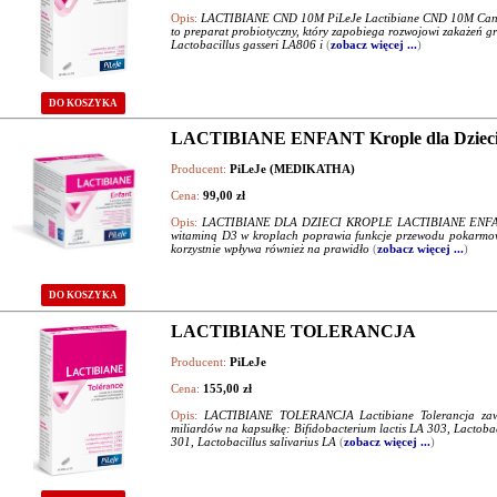
Opis:
LACTIBIANE CND 10M PiLeJe Lactibiane CND 10M Candi
to preparat probiotyczny, który zapobiega rozwojowi zakażeń gr
Lactobacillus gasseri LA806 i
(
zobacz więcej ...
)
DO KOSZYKA
LACTIBIANE ENFANT Krople dla Dzieci
Producent:
PiLeJe (MEDIKATHA)
Cena:
99,00 zł
Opis:
LACTIBIANE DLA DZIECI KROPLE LACTIBIANE ENFANT Kr
witaminą D3 w kroplach poprawia funkcje przewodu pokarmowe
korzystnie wpływa również na prawidło
(
zobacz więcej ...
)
DO KOSZYKA
LACTIBIANE TOLERANCJA
Producent:
PiLeJe
Cena:
155,00 zł
Opis:
LACTIBIANE TOLERANCJA Lactibiane Tolerancja zawier
miliardów na kapsułkę: Bifidobacterium lactis LA 303, Lactoba
301, Lactobacillus salivarius LA
(
zobacz więcej ...
)