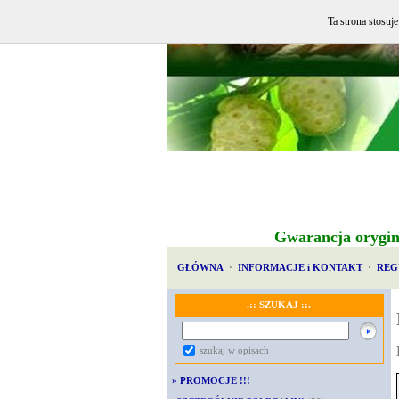
Ta strona stosuj
Gwarancja orygin
GŁÓWNA
·
INFORMACJE i KONTAKT
·
REG
.:: SZUKAJ ::.
szukaj w opisach
»
PROMOCJE !!!