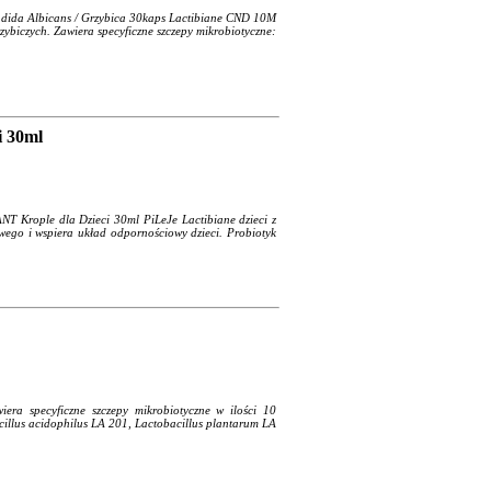
da Albicans / Grzybica 30kaps Lactibiane CND 10M
zybiczych. Zawiera specyficzne szczepy mikrobiotyczne:
 30ml
ople dla Dzieci 30ml PiLeJe Lactibiane dzieci z
go i wspiera układ odpornościowy dzieci. Probiotyk
a specyficzne szczepy mikrobiotyczne w ilości 10
cillus acidophilus LA 201, Lactobacillus plantarum LA