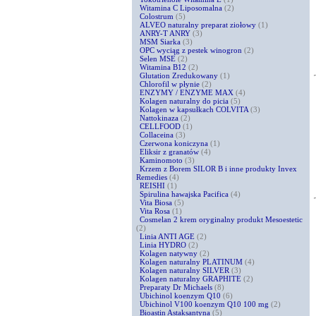
Witamina C Liposomalna
(2)
Colostrum
(5)
ALVEO naturalny preparat ziołowy
(1)
ANRY-T ANRY
(3)
MSM Siarka
(3)
OPC wyciąg z pestek winogron
(2)
Selen MSE
(2)
Witamina B12
(2)
Glutation Zredukowany
(1)
Chlorofil w płynie
(2)
ENZYMY / ENZYME MAX
(4)
Kolagen naturalny do picia
(5)
Kolagen w kapsułkach COLVITA
(3)
Nattokinaza
(2)
CELLFOOD
(1)
Collaceina
(3)
Czerwona koniczyna
(1)
Eliksir z granatów
(4)
Kaminomoto
(3)
Krzem z Borem SILOR B i inne produkty Invex
Remedies
(4)
REISHI
(1)
Spirulina hawajska Pacifica
(4)
Vita Biosa
(5)
Vita Rosa
(1)
Cosmelan 2 krem oryginalny produkt Mesoestetic
(2)
Linia ANTI AGE
(2)
Linia HYDRO
(2)
Kolagen natywny
(2)
Kolagen naturalny PLATINUM
(4)
Kolagen naturalny SILVER
(3)
Kolagen naturalny GRAPHITE
(2)
Preparaty Dr Michaels
(8)
Ubichinol koenzym Q10
(6)
Ubichinol V100 koenzym Q10 100 mg
(2)
Bioastin Astaksantyna
(5)