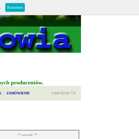
i.
Rozumiem
nych producentów.
K
·
ZAMÓWIENIE
4 666 823/8 770
nowość