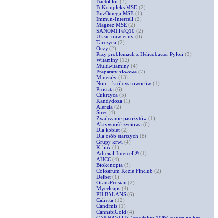
BactoFlor
(3)
B-Kompleks MSE
(2)
EnzOmega MSE
(1)
Immun-Intercell
(2)
Magnez MSE
(2)
SANOMIT®Q10
(2)
Układ trawienny
(8)
Tarczyca
(2)
Oczy
(2)
Przy problemach z Helicobacter Pylori
(3)
Witaminy
(12)
Multiwitaminy
(4)
Preparaty ziołowe
(7)
Minerały
(13)
Noni - królowa owoców
(1)
Prostata
(6)
Cukrzyca
(5)
Kandydoza
(1)
Alergia
(2)
Stres
(4)
Zwalczanie pasożytów
(1)
Aktywność życiowa
(6)
Dla kobiet
(2)
Dla osób starszych
(8)
Grupy krwi
(4)
K-link
(1)
Adrenal-Intercell®
(1)
AHCC
(4)
Biokonopia
(5)
Colostrum Kozie Finclub
(2)
Delbet
(1)
GranaProstan
(2)
Mycelcaps
(4)
PH BALANS
(6)
Calivita
(12)
Candimis
(1)
CannabiGold
(4)
CANNAVITIS / produkty 100% naturalne bez