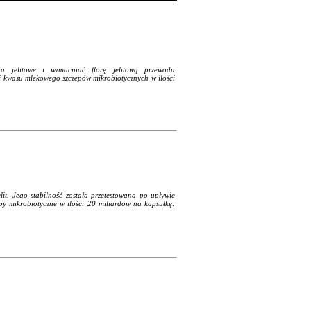
a jelitowe i wzmacniać florę jelitową przewodu
 kwasu mlekowego szczepów mikrobiotycznych w ilości
elit. Jego stabilność została przetestowana po upływie
py mikrobiotyczne w ilości 20 miliardów na kapsułkę: