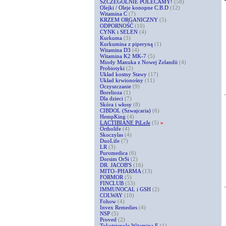
SZCZEGÓLNIE POLECAMY!
(58)
Olejki / Oleje konopne C.B.D
(12)
Witamina C
(7)
KRZEM ORGANICZNY
(5)
ODPORNOŚĆ
(10)
CYNK i SELEN
(4)
Kurkuma
(3)
Kurkumina z piperyną
(1)
Witamina D3
(4)
Witamina K2 MK-7
(5)
Miody Manuka z Nowej Zelandii
(4)
Probiotyki
(2)
Układ kostny Stawy
(17)
Układ krwionośny
(11)
Oczyszczanie
(9)
Borelioza
(1)
Dla dzieci
(7)
Skóra i włosy
(8)
CIBDOL (Szwajcaria)
(6)
HempKing
(4)
LACTIBIANE PiLeJe
(5)
»
Ortholife
(4)
Skoczylas
(4)
DuoLife
(7)
LR
(3)
Puromedica
(6)
Dorsim OrSi
(2)
DR. JACOB'S
(16)
MITO–PHARMA
(13)
FORMOR
(5)
FINCLUB
(53)
IMMUNOCAL i GSH
(2)
COLWAY
(10)
Fohow
(4)
Invex Remedies
(4)
NSP
(5)
Proved
(2)
Tokotrienole Witamina E
(1)