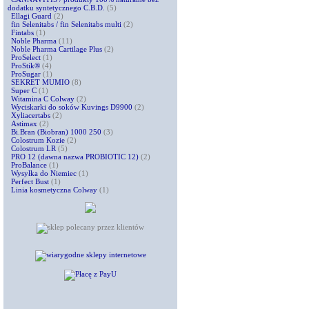
dodatku syntetycznego C.B.D.
(5)
Ellagi Guard
(2)
fin Selenitabs / fin Selenitabs multi
(2)
Fintabs
(1)
Noble Pharma
(11)
Noble Pharma Cartilage Plus
(2)
ProSelect
(1)
ProStik®
(4)
ProSugar
(1)
SEKRET MUMIO
(8)
Super C
(1)
Witamina C Colway
(2)
Wyciskarki do soków Kuvings D9900
(2)
Xyliacertabs
(2)
Astimax
(2)
Bi.Bran (Biobran) 1000 250
(3)
Colostrum Kozie
(2)
Colostrum LR
(5)
PRO 12 (dawna nazwa PROBIOTIC 12)
(2)
ProBalance
(1)
Wysyłka do Niemiec
(1)
Perfect Bust
(1)
Linia kosmetyczna Colway
(1)