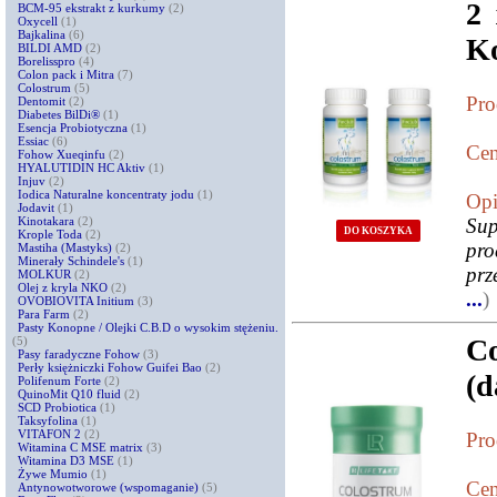
2 
BCM-95 ekstrakt z kurkumy
(2)
Oxycell
(1)
Bajkalina
(6)
K
BILDI AMD
(2)
Borelisspro
(4)
Colon pack i Mitra
(7)
Colostrum
(5)
Pro
Dentomit
(2)
Diabetes BilDi®
(1)
Esencja Probiotyczna
(1)
Essiac
(6)
Cen
Fohow Xueqinfu
(2)
HYALUTIDIN HC Aktiv
(1)
Injuv
(2)
Iodica Naturalne koncentraty jodu
(1)
Opi
Jodavit
(1)
Kinotakara
(2)
Sup
DO KOSZYKA
Krople Toda
(2)
pro
Mastiha (Mastyks)
(2)
Minerały Schindele's
(1)
prz
MOLKUR
(2)
Olej z kryla NKO
(2)
...
)
OVOBIOVITA Initium
(3)
Para Farm
(2)
Pasty Konopne / Olejki C.B.D o wysokim stężeniu.
Co
(5)
Pasy faradyczne Fohow
(3)
Perły księżniczki Fohow Guifei Bao
(2)
(d
Polifenum Forte
(2)
QuinoMit Q10 fluid
(2)
SCD Probiotica
(1)
Taksyfolina
(1)
VITAFON 2
(2)
Pro
Witamina C MSE matrix
(3)
Witamina D3 MSE
(1)
Żywe Mumio
(1)
Cen
Antynowotworowe (wspomaganie)
(5)