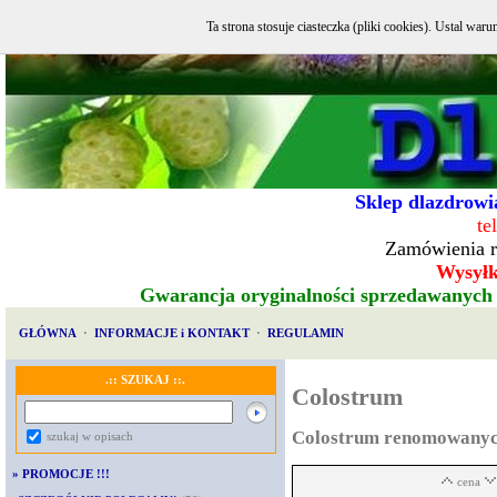
Ta strona stosuje ciasteczka (pliki cookies). Ustal w
Sklep dlazdrowia
te
Zamówienia r
Wysyłka
Gwarancja oryginalności sprzedawanych
GŁÓWNA
·
INFORMACJE i KONTAKT
·
REGULAMIN
.:: SZUKAJ ::.
Colostrum
Colostrum renomowanyc
szukaj w opisach
»
PROMOCJE !!!
cena