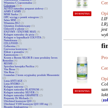
Cen
Witamina C Liposomalna
(2)
Colostrum
(5)
»
ALVEO naturalny preparat ziołowy
(1)
ANRY-T ANRY
(3)
Opi
DO KOSZYKA
MSM Siarka
(3)
OPC wyciąg z pestek winogron
(2)
LI
Selen MSE
(2)
Witamina B12
(2)
LR)
Glutation Zredukowany
(1)
jes
Chlorofil w płynie
(2)
ENZYMY / ENZYME MAX
(4)
wył
Kolagen naturalny do picia
(5)
Kolagen w kapsułkach COLVITA
(3)
Nattokinaza
(2)
CELLFOOD
(1)
fi
Collaceina
(3)
Czerwona koniczyna
(1)
Eliksir z granatów
(4)
Kaminomoto
(3)
Pro
Krzem z Borem SILOR B i inne produkty Invex
Remedies
(4)
REISHI
(1)
Spirulina hawajska Pacifica
(4)
Cen
Vita Biosa
(5)
Vita Rosa
(1)
Cosmelan 2 krem oryginalny produkt Mesoestetic
Opi
(2)
Linia ANTI AGE
(2)
Col
Linia HYDRO
(2)
Kolagen natywny
(2)
sam
Kolagen naturalny PLATINUM
(4)
DO KOSZYKA
Kolagen naturalny SILVER
(3)
lak
Kolagen naturalny GRAPHITE
(2)
Preparaty Dr Michaels
(8)
(
zo
Ubichinol koenzym Q10
(6)
Ubichinol V100 koenzym Q10 100 mg
(2)
Bioastin Astaksantyna
(5)