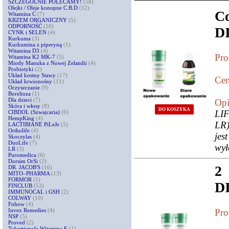
SZCZEGÓLNIE POLECAMY!
(58)
Olejki / Oleje konopne C.B.D
(12)
C
Witamina C
(7)
KRZEM ORGANICZNY
(5)
ODPORNOŚĆ
(10)
D
CYNK i SELEN
(4)
Kurkuma
(3)
Kurkumina z piperyną
(1)
Witamina D3
(4)
Pro
Witamina K2 MK-7
(5)
Miody Manuka z Nowej Zelandii
(4)
Probiotyki
(2)
Układ kostny Stawy
(17)
Cen
Układ krwionośny
(11)
Oczyszczanie
(9)
Borelioza
(1)
Dla dzieci
(7)
Opi
Skóra i włosy
(8)
DO KOSZYKA
LI
CIBDOL (Szwajcaria)
(6)
HempKing
(4)
LR)
LACTIBIANE PiLeJe
(5)
Ortholife
(4)
jes
Skoczylas
(4)
DuoLife
(7)
wył
LR
(3)
Puromedica
(6)
Dorsim OrSi
(2)
2
DR. JACOB'S
(16)
MITO–PHARMA
(13)
FORMOR
(5)
D
FINCLUB
(53)
IMMUNOCAL i GSH
(2)
COLWAY
(10)
Fohow
(4)
Invex Remedies
(4)
Pro
NSP
(5)
Proved
(2)
Tokotrienole Witamina E
(1)