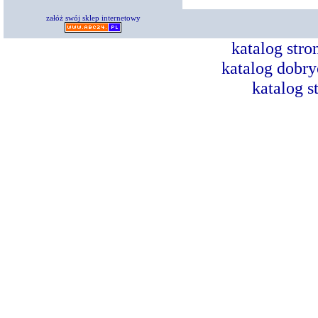
załóż swój sklep internetowy
katalog str
katalog dobry
katalog s
Dorad