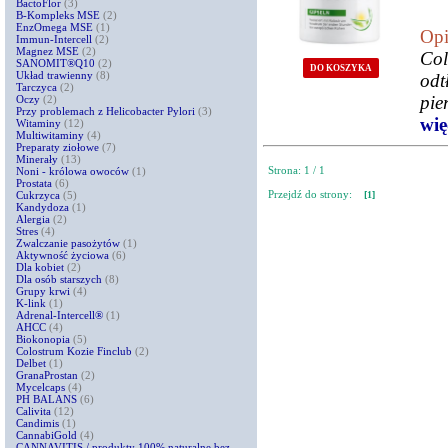
BactoFlor
(3)
B-Kompleks MSE
(2)
EnzOmega MSE
(1)
Opi
Immun-Intercell
(2)
Magnez MSE
(2)
Co
SANOMIT®Q10
(2)
DO KOSZYKA
Układ trawienny
(8)
odt
Tarczyca
(2)
pie
Oczy
(2)
Przy problemach z Helicobacter Pylori
(3)
więc
Witaminy
(12)
Multiwitaminy
(4)
Preparaty ziołowe
(7)
Minerały
(13)
Strona: 1 / 1
Noni - królowa owoców
(1)
Prostata
(6)
Przejdź do strony:
Cukrzyca
(5)
[1]
Kandydoza
(1)
Alergia
(2)
Stres
(4)
Zwalczanie pasożytów
(1)
Aktywność życiowa
(6)
Dla kobiet
(2)
Dla osób starszych
(8)
Grupy krwi
(4)
K-link
(1)
Adrenal-Intercell®
(1)
AHCC
(4)
Biokonopia
(5)
Colostrum Kozie Finclub
(2)
Delbet
(1)
GranaProstan
(2)
Mycelcaps
(4)
PH BALANS
(6)
Calivita
(12)
Candimis
(1)
CannabiGold
(4)
CANNAVITIS / produkty 100% naturalne bez