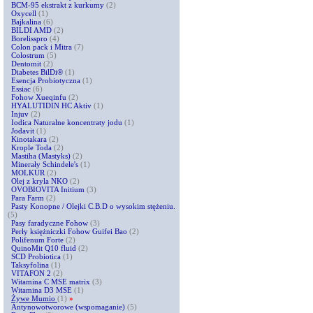
BCM-95 ekstrakt z kurkumy
(2)
Oxycell
(1)
Bajkalina
(6)
BILDI AMD
(2)
Borelisspro
(4)
Colon pack i Mitra
(7)
Colostrum
(5)
Dentomit
(2)
Diabetes BilDi®
(1)
Esencja Probiotyczna
(1)
Essiac
(6)
Fohow Xueqinfu
(2)
HYALUTIDIN HC Aktiv
(1)
Injuv
(2)
Iodica Naturalne koncentraty jodu
(1)
Jodavit
(1)
Kinotakara
(2)
Krople Toda
(2)
Mastiha (Mastyks)
(2)
Minerały Schindele's
(1)
MOLKUR
(2)
Olej z kryla NKO
(2)
OVOBIOVITA Initium
(3)
Para Farm
(2)
Pasty Konopne / Olejki C.B.D o wysokim stężeniu.
(5)
Pasy faradyczne Fohow
(3)
Perły księżniczki Fohow Guifei Bao
(2)
Polifenum Forte
(2)
QuinoMit Q10 fluid
(2)
SCD Probiotica
(1)
Taksyfolina
(1)
VITAFON 2
(2)
Witamina C MSE matrix
(3)
Witamina D3 MSE
(1)
Żywe Mumio
(1)
»
Antynowotworowe (wspomaganie)
(5)