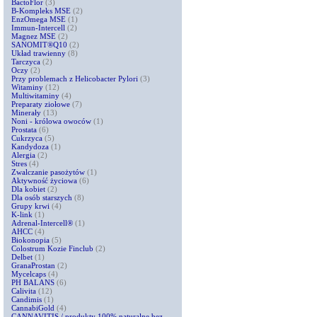
BactoFlor
(3)
B-Kompleks MSE
(2)
EnzOmega MSE
(1)
Immun-Intercell
(2)
Magnez MSE
(2)
SANOMIT®Q10
(2)
Układ trawienny
(8)
Tarczyca
(2)
Oczy
(2)
Przy problemach z Helicobacter Pylori
(3)
Witaminy
(12)
Multiwitaminy
(4)
Preparaty ziołowe
(7)
Minerały
(13)
Noni - królowa owoców
(1)
Prostata
(6)
Cukrzyca
(5)
Kandydoza
(1)
Alergia
(2)
Stres
(4)
Zwalczanie pasożytów
(1)
Aktywność życiowa
(6)
Dla kobiet
(2)
Dla osób starszych
(8)
Grupy krwi
(4)
K-link
(1)
Adrenal-Intercell®
(1)
AHCC
(4)
Biokonopia
(5)
Colostrum Kozie Finclub
(2)
Delbet
(1)
GranaProstan
(2)
Mycelcaps
(4)
PH BALANS
(6)
Calivita
(12)
Candimis
(1)
CannabiGold
(4)
CANNAVITIS / produkty 100% naturalne bez