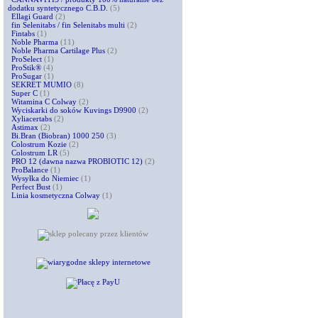
dodatku syntetycznego C.B.D.
(5)
Ellagi Guard
(2)
fin Selenitabs / fin Selenitabs multi
(2)
Fintabs
(1)
Noble Pharma
(11)
Noble Pharma Cartilage Plus
(2)
ProSelect
(1)
ProStik®
(4)
ProSugar
(1)
SEKRET MUMIO
(8)
Super C
(1)
Witamina C Colway
(2)
Wyciskarki do soków Kuvings D9900
(2)
Xyliacertabs
(2)
Astimax
(2)
Bi.Bran (Biobran) 1000 250
(3)
Colostrum Kozie
(2)
Colostrum LR
(5)
PRO 12 (dawna nazwa PROBIOTIC 12)
(2)
ProBalance
(1)
Wysyłka do Niemiec
(1)
Perfect Bust
(1)
Linia kosmetyczna Colway
(1)