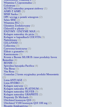
Witamina C Liposomalna
(2)
Colostrum
(5)
ALVEO naturalny preparat ziołowy
(1)
ANRY-T ANRY
(3)
MSM Siarka
(3)
OPC wyciąg z pestek winogron
(2)
Selen MSE
(2)
Witamina B12
(2)
Glutation Zredukowany
(1)
Chlorofil w płynie
(2)
ENZYMY / ENZYME MAX
(4)
Kolagen naturalny do picia
(5)
Kolagen w kapsułkach COLVITA
(3)
Nattokinaza
(2)
CELLFOOD
(1)
Collaceina
(3)
Czerwona koniczyna
(1)
Eliksir z granatów
(4)
Kaminomoto
(3)
Krzem z Borem SILOR B i inne produkty Invex
Remedies
(4)
REISHI
(1)
Spirulina hawajska Pacifica
(4)
Vita Biosa
(5)
Vita Rosa
(1)
Cosmelan 2 krem oryginalny produkt Mesoestetic
(2)
Linia ANTI AGE
(2)
Linia HYDRO
(2)
Kolagen natywny
(2)
Kolagen naturalny PLATINUM
(4)
Kolagen naturalny SILVER
(3)
Kolagen naturalny GRAPHITE
(2)
Preparaty Dr Michaels
(8)
Ubichinol koenzym Q10
(6)
Ubichinol V100 koenzym Q10 100 mg
(2)
Bioastin Astaksantyna
(5)