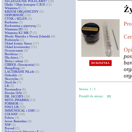
SZCZEGÓLNIE POLECAMY!
(58)
Olejki / Oleje konopne C.B.D
(12)
Ż
Witamina C
(7)
KRZEM ORGANICZNY
(5)
ODPORNOŚĆ
(10)
CYNK i SELEN
(4)
Kurkuma
(3)
Pro
Kurkumina z piperyną
(1)
Witamina D3
(4)
Witamina K2 MK-7
(5)
Cen
Miody Manuka z Nowej Zelandii
(4)
Probiotyki
(2)
Układ kostny Stawy
(17)
Układ krwionośny
(11)
Opi
Oczyszczanie
(9)
Borelioza
(1)
pos
Dla dzieci
(7)
Skóra i włosy
(8)
ba
DO KOSZYKA
CIBDOL (Szwajcaria)
(6)
org
HempKing
(4)
LACTIBIANE PiLeJe
(5)
org
Ortholife
(4)
Skoczylas
(4)
DuoLife
(7)
LR
(3)
Strona: 1 / 1
Puromedica
(6)
Dorsim OrSi
(2)
Przejdź do strony:
DR. JACOB'S
(16)
[1]
MITO–PHARMA
(13)
FORMOR
(5)
FINCLUB
(53)
IMMUNOCAL i GSH
(2)
COLWAY
(10)
Fohow
(4)
Invex Remedies
(4)
NSP
(5)
Proved
(2)
Tokotrienole Witamina E
(1)