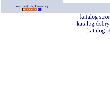
załóż swój sklep internetowy
katalog str
katalog dobry
katalog s
Dorad