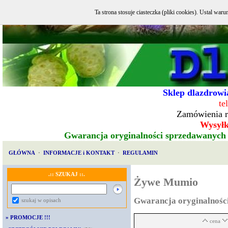
Ta strona stosuje ciasteczka (pliki cookies). Ustal w
Sklep dlazdrowia
te
Zamówienia r
Wysyłka
Gwarancja oryginalności sprzedawanych
GŁÓWNA
·
INFORMACJE i KONTAKT
·
REGULAMIN
.:: SZUKAJ ::.
Żywe Mumio
Gwarancja oryginalnoś
szukaj w opisach
»
PROMOCJE !!!
cena