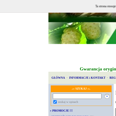
Ta strona stosuj
Gwarancja orygin
GŁÓWNA
·
INFORMACJE i KONTAKT
·
REG
.:: SZUKAJ ::.
szukaj w opisach
»
PROMOCJE !!!