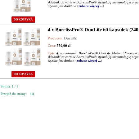
składniki zawarte w BorrelissPro® stymulują immunologię organiz
czystka jest doskona
(
zobacz więcej ...
)
DO KOSZYKA
4 x BorelissPro® DuoLife 60 kapsułek (240
Producent:
DuoLife
Cena:
550,00 zł
Opis:
4 opakowania BorelissPro® DuoLife Medical Formula za
składniki zawarte w BorrelissPro® stymulują immunologię organiz
czystka jest doskon
(
zobacz więcej ...
)
DO KOSZYKA
Strona: 1 / 1
Przejdź do strony:
[1]