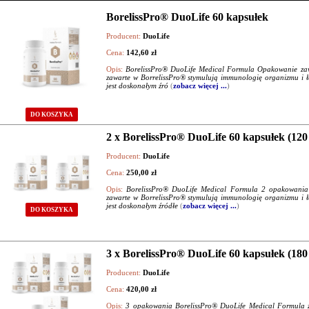
BorelissPro® DuoLife 60 kapsułek
Producent:
DuoLife
Cena:
142,60 zł
Opis:
BorelissPro® DuoLife Medical Formula Opakowanie zawi
zawarte w BorrelissPro® stymulują immunologię organizmu i łag
jest doskonałym źró
(
zobacz więcej ...
)
DO KOSZYKA
2 x BorelissPro® DuoLife 60 kapsułek (120
Producent:
DuoLife
Cena:
250,00 zł
Opis:
BorelissPro® DuoLife Medical Formula 2 opakowania p
zawarte w BorrelissPro® stymulują immunologię organizmu i łag
jest doskonałym źródłe
(
zobacz więcej ...
)
DO KOSZYKA
3 x BorelissPro® DuoLife 60 kapsułek (180
Producent:
DuoLife
Cena:
420,00 zł
Opis:
3 opakowania BorelissPro® DuoLife Medical Formula za