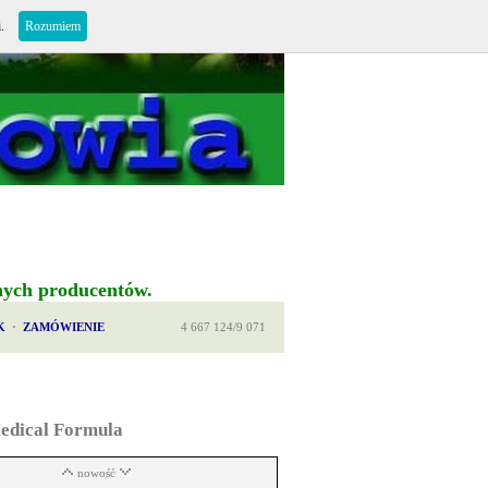
i.
Rozumiem
nych producentów.
K
·
ZAMÓWIENIE
4 667 124/9 071
Medical Formula
nowość