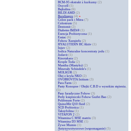
BCM-95 ekstrakt z kurkumy
(2)
Oxycell
(1)
Bajkalina
(6)
BILDI AMD
(2)
Borelisspro
(4)
»
Colon pack i Mitra
(7)
Colostrum
(5)
Dentomit
(2)
Diabetes BilDi®
(1)
Esencja Probiotyczna
(1)
Essiac
(6)
Fohow Xueqinfu
(2)
HYALUTIDIN HC Aktiv
(1)
Injuv
(2)
Iodica Naturalne koncentraty jodu
(1)
Jodavit
(1)
Kinotakara
(2)
Krople Toda
(2)
Mastiha (Mastyks)
(2)
Minerały Schindele's
(1)
MOLKUR
(2)
Olej z kryla NKO
(2)
OVOBIOVITA Initium
(3)
Para Farm
(2)
Pasty Konopne / Olejki C.B.D o wysokim stężeniu.
(5)
Pasy faradyczne Fohow
(3)
Perły księżniczki Fohow Guifei Bao
(2)
Polifenum Forte
(2)
QuinoMit Q10 fluid
(2)
SCD Probiotica
(1)
Taksyfolina
(1)
VITAFON 2
(2)
Witamina C MSE matrix
(3)
Witamina D3 MSE
(1)
Żywe Mumio
(1)
Antynowotworowe (wspomaganie)
(5)