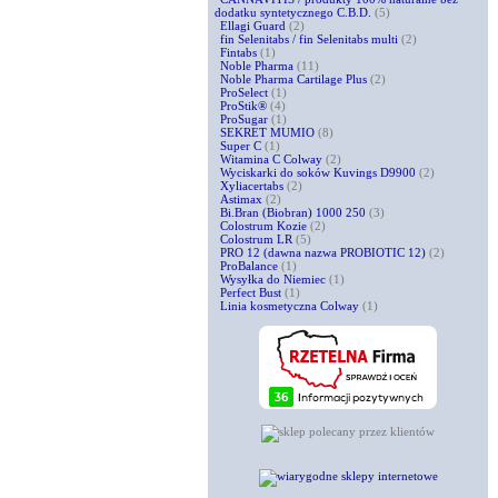
dodatku syntetycznego C.B.D.
(5)
Ellagi Guard
(2)
fin Selenitabs / fin Selenitabs multi
(2)
Fintabs
(1)
Noble Pharma
(11)
Noble Pharma Cartilage Plus
(2)
ProSelect
(1)
ProStik®
(4)
ProSugar
(1)
SEKRET MUMIO
(8)
Super C
(1)
Witamina C Colway
(2)
Wyciskarki do soków Kuvings D9900
(2)
Xyliacertabs
(2)
Astimax
(2)
Bi.Bran (Biobran) 1000 250
(3)
Colostrum Kozie
(2)
Colostrum LR
(5)
PRO 12 (dawna nazwa PROBIOTIC 12)
(2)
ProBalance
(1)
Wysyłka do Niemiec
(1)
Perfect Bust
(1)
Linia kosmetyczna Colway
(1)