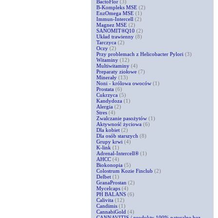
BactoFlor
(3)
B-Kompleks MSE
(2)
EnzOmega MSE
(1)
Immun-Intercell
(2)
Magnez MSE
(2)
SANOMIT®Q10
(2)
Układ trawienny
(8)
Tarczyca
(2)
Oczy
(2)
Przy problemach z Helicobacter Pylori
(3)
Witaminy
(12)
Multiwitaminy
(4)
Preparaty ziołowe
(7)
Minerały
(13)
Noni - królowa owoców
(1)
Prostata
(6)
Cukrzyca
(5)
Kandydoza
(1)
Alergia
(2)
Stres
(4)
Zwalczanie pasożytów
(1)
Aktywność życiowa
(6)
Dla kobiet
(2)
Dla osób starszych
(8)
Grupy krwi
(4)
K-link
(1)
Adrenal-Intercell®
(1)
AHCC
(4)
Biokonopia
(5)
Colostrum Kozie Finclub
(2)
Delbet
(1)
GranaProstan
(2)
Mycelcaps
(4)
PH BALANS
(6)
Calivita
(12)
Candimis
(1)
CannabiGold
(4)
CANNAVITIS / produkty 100% naturalne bez