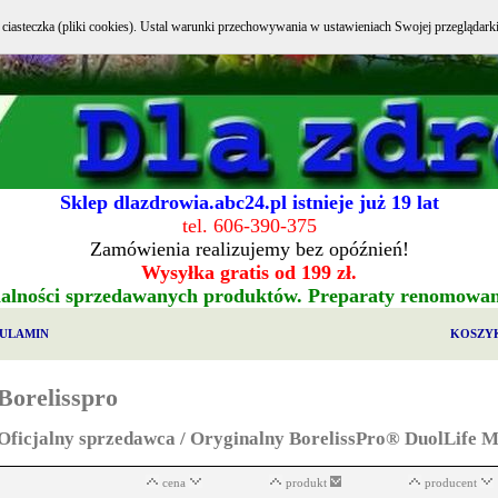
e ciasteczka (pliki cookies). Ustal warunki przechowywania w ustawieniach Swojej przeglądark
Sklep dlazdrowia.abc24.pl istnieje już 19 lat
tel. 606-390-375
Zamówienia realizujemy bez opóźnień!
Wysyłka gratis od 199 zł.
alności sprzedawanych produktów. Preparaty renomowa
ULAMIN
KOSZY
Borelisspro
Oficjalny sprzedawca / Oryginalny BorelissPro® DuolLife 
cena
produkt
producent