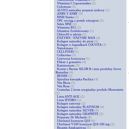
Witamina C Liposomalna
(2)
Colostrum
(5)
ALVEO naturalny preparat ziołowy
(1)
ANRY-T ANRY
(3)
MSM Siarka
(3)
OPC wyciąg z pestek winogron
(2)
Selen MSE
(2)
Witamina B12
(2)
Glutation Zredukowany
(1)
Chlorofil w płynie
(2)
ENZYMY / ENZYME MAX
(4)
Kolagen naturalny do picia
(5)
Kolagen w kapsułkach COLVITA
(3)
Nattokinaza
(2)
CELLFOOD
(1)
Collaceina
(3)
Czerwona koniczyna
(1)
Eliksir z granatów
(4)
Kaminomoto
(3)
Krzem z Borem SILOR B i inne produkty Invex
Remedies
(4)
REISHI
(1)
Spirulina hawajska Pacifica
(4)
Vita Biosa
(5)
Vita Rosa
(1)
Cosmelan 2 krem oryginalny produkt Mesoestetic
(2)
Linia ANTI AGE
(2)
Linia HYDRO
(2)
Kolagen natywny
(2)
Kolagen naturalny PLATINUM
(4)
Kolagen naturalny SILVER
(3)
Kolagen naturalny GRAPHITE
(2)
Preparaty Dr Michaels
(8)
Ubichinol koenzym Q10
(6)
Ubichinol V100 koenzym Q10 100 mg
(2)
Bioastin Astaksantyna
(5)