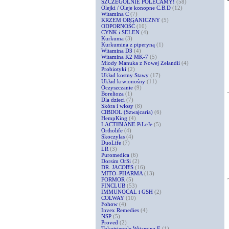
SZCZEGÓLNIE POLECAMY!
(58)
Olejki / Oleje konopne C.B.D
(12)
Witamina C
(7)
KRZEM ORGANICZNY
(5)
ODPORNOŚĆ
(10)
CYNK i SELEN
(4)
Kurkuma
(3)
Kurkumina z piperyną
(1)
Witamina D3
(4)
Witamina K2 MK-7
(5)
Miody Manuka z Nowej Zelandii
(4)
Probiotyki
(2)
Układ kostny Stawy
(17)
Układ krwionośny
(11)
Oczyszczanie
(9)
Borelioza
(1)
Dla dzieci
(7)
Skóra i włosy
(8)
CIBDOL (Szwajcaria)
(6)
HempKing
(4)
LACTIBIANE PiLeJe
(5)
Ortholife
(4)
Skoczylas
(4)
DuoLife
(7)
LR
(3)
Puromedica
(6)
Dorsim OrSi
(2)
DR. JACOB'S
(16)
MITO–PHARMA
(13)
FORMOR
(5)
FINCLUB
(53)
IMMUNOCAL i GSH
(2)
COLWAY
(10)
Fohow
(4)
Invex Remedies
(4)
NSP
(5)
Proved
(2)
Tokotrienole Witamina E
(1)