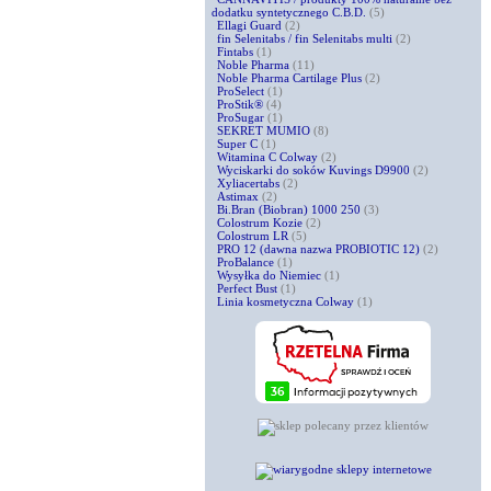
dodatku syntetycznego C.B.D.
(5)
Ellagi Guard
(2)
fin Selenitabs / fin Selenitabs multi
(2)
Fintabs
(1)
Noble Pharma
(11)
Noble Pharma Cartilage Plus
(2)
ProSelect
(1)
ProStik®
(4)
ProSugar
(1)
SEKRET MUMIO
(8)
Super C
(1)
Witamina C Colway
(2)
Wyciskarki do soków Kuvings D9900
(2)
Xyliacertabs
(2)
Astimax
(2)
Bi.Bran (Biobran) 1000 250
(3)
Colostrum Kozie
(2)
Colostrum LR
(5)
PRO 12 (dawna nazwa PROBIOTIC 12)
(2)
ProBalance
(1)
Wysyłka do Niemiec
(1)
Perfect Bust
(1)
Linia kosmetyczna Colway
(1)