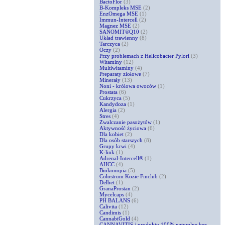
BactoFlor
(3)
B-Kompleks MSE
(2)
EnzOmega MSE
(1)
Immun-Intercell
(2)
Magnez MSE
(2)
SANOMIT®Q10
(2)
Układ trawienny
(8)
Tarczyca
(2)
Oczy
(2)
Przy problemach z Helicobacter Pylori
(3)
Witaminy
(12)
Multiwitaminy
(4)
Preparaty ziołowe
(7)
Minerały
(13)
Noni - królowa owoców
(1)
Prostata
(6)
Cukrzyca
(5)
Kandydoza
(1)
Alergia
(2)
Stres
(4)
Zwalczanie pasożytów
(1)
Aktywność życiowa
(6)
Dla kobiet
(2)
Dla osób starszych
(8)
Grupy krwi
(4)
K-link
(1)
Adrenal-Intercell®
(1)
AHCC
(4)
Biokonopia
(5)
Colostrum Kozie Finclub
(2)
Delbet
(1)
GranaProstan
(2)
Mycelcaps
(4)
PH BALANS
(6)
Calivita
(12)
Candimis
(1)
CannabiGold
(4)
CANNAVITIS / produkty 100% naturalne bez