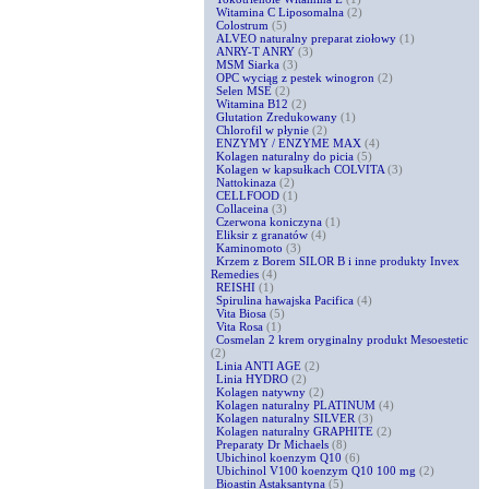
Witamina C Liposomalna
(2)
Colostrum
(5)
ALVEO naturalny preparat ziołowy
(1)
ANRY-T ANRY
(3)
MSM Siarka
(3)
OPC wyciąg z pestek winogron
(2)
Selen MSE
(2)
Witamina B12
(2)
Glutation Zredukowany
(1)
Chlorofil w płynie
(2)
ENZYMY / ENZYME MAX
(4)
Kolagen naturalny do picia
(5)
Kolagen w kapsułkach COLVITA
(3)
Nattokinaza
(2)
CELLFOOD
(1)
Collaceina
(3)
Czerwona koniczyna
(1)
Eliksir z granatów
(4)
Kaminomoto
(3)
Krzem z Borem SILOR B i inne produkty Invex
Remedies
(4)
REISHI
(1)
Spirulina hawajska Pacifica
(4)
Vita Biosa
(5)
Vita Rosa
(1)
Cosmelan 2 krem oryginalny produkt Mesoestetic
(2)
Linia ANTI AGE
(2)
Linia HYDRO
(2)
Kolagen natywny
(2)
Kolagen naturalny PLATINUM
(4)
Kolagen naturalny SILVER
(3)
Kolagen naturalny GRAPHITE
(2)
Preparaty Dr Michaels
(8)
Ubichinol koenzym Q10
(6)
Ubichinol V100 koenzym Q10 100 mg
(2)
Bioastin Astaksantyna
(5)