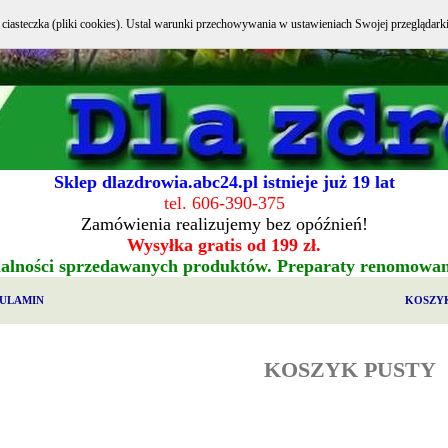
e ciasteczka (pliki cookies). Ustal warunki przechowywania w ustawieniach Swojej przeglądark
Sklep dlazdrowia.abc24.pl istnieje już 19 lat
tel. 606-390-375
Zamówienia realizujemy bez opóźnień!
Wysyłka gratis od 199 zł.
alności sprzedawanych produktów. Preparaty renomowa
ULAMIN
KOSZY
KOSZYK PUSTY