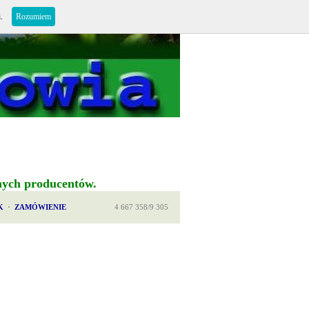
i.
Rozumiem
nych producentów.
K
·
ZAMÓWIENIE
4 667 358/9 305