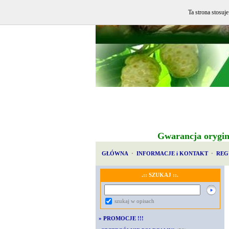
Ta strona stosuj
Gwarancja orygin
GŁÓWNA
·
INFORMACJE i KONTAKT
·
REG
.:: SZUKAJ ::.
szukaj w opisach
»
PROMOCJE !!!