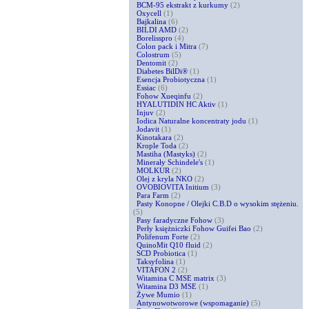
BCM-95 ekstrakt z kurkumy
(2)
Oxycell
(1)
Bajkalina
(6)
BILDI AMD
(2)
Borelisspro
(4)
Colon pack i Mitra
(7)
Colostrum
(5)
Dentomit
(2)
Diabetes BilDi®
(1)
Esencja Probiotyczna
(1)
Essiac
(6)
Fohow Xueqinfu
(2)
HYALUTIDIN HC Aktiv
(1)
Injuv
(2)
Iodica Naturalne koncentraty jodu
(1)
Jodavit
(1)
Kinotakara
(2)
Krople Toda
(2)
Mastiha (Mastyks)
(2)
Minerały Schindele's
(1)
MOLKUR
(2)
Olej z kryla NKO
(2)
OVOBIOVITA Initium
(3)
Para Farm
(2)
Pasty Konopne / Olejki C.B.D o wysokim stężeniu.
(5)
Pasy faradyczne Fohow
(3)
Perły księżniczki Fohow Guifei Bao
(2)
Polifenum Forte
(2)
QuinoMit Q10 fluid
(2)
SCD Probiotica
(1)
Taksyfolina
(1)
VITAFON 2
(2)
Witamina C MSE matrix
(3)
Witamina D3 MSE
(1)
Żywe Mumio
(1)
Antynowotworowe (wspomaganie)
(5)