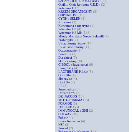
SZCZEGÓLNIE POLECAMY!
(58)
Olejki / Oleje konopne C.B.D
(12)
Witamina C
(7)
KRZEM ORGANICZNY
(5)
ODPORNOŚĆ
(10)
CYNK i SELEN
(4)
Kurkuma
(3)
Kurkumina z piperyną
(1)
Witamina D3
(4)
Witamina K2 MK-7
(5)
Miody Manuka z Nowej Zelandii
(4)
Probiotyki
(2)
Układ kostny Stawy
(17)
Układ krwionośny
(11)
Oczyszczanie
(9)
Borelioza
(1)
Dla dzieci
(7)
Skóra i włosy
(8)
CIBDOL (Szwajcaria)
(6)
HempKing
(4)
LACTIBIANE PiLeJe
(5)
Ortholife
(4)
Skoczylas
(4)
DuoLife
(7)
LR
(3)
Puromedica
(6)
Dorsim OrSi
(2)
DR. JACOB'S
(16)
MITO–PHARMA
(13)
FORMOR
(5)
FINCLUB
(53)
IMMUNOCAL i GSH
(2)
COLWAY
(10)
Fohow
(4)
Invex Remedies
(4)
NSP
(5)
Proved
(2)
Tokotrienole Witamina E
(1)