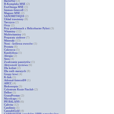
BactoFlor
(3)
B-Kompleks MSE
(2)
EnzOmega MSE
(1)
Immun-Intercell
(2)
Magnez MSE
(2)
SANOMIT®Q10
(2)
Układ trawienny
(8)
Tarczyca
(2)
Oczy
(2)
Przy problemach z Helicobacter Pylori
(3)
Witaminy
(12)
Multiwitaminy
(4)
Preparaty ziołowe
(7)
Minerały
(13)
Noni - królowa owoców
(1)
Prostata
(6)
Cukrzyca
(5)
Kandydoza
(1)
Alergia
(2)
Stres
(4)
Zwalczanie pasożytów
(1)
Aktywność życiowa
(6)
Dla kobiet
(2)
Dla osób starszych
(8)
Grupy krwi
(4)
K-link
(1)
Adrenal-Intercell®
(1)
AHCC
(4)
Biokonopia
(5)
Colostrum Kozie Finclub
(2)
Delbet
(1)
GranaProstan
(2)
Mycelcaps
(4)
PH BALANS
(6)
Calivita
(12)
Candimis
(1)
CannabiGold
(4)
CANNAVITIS / produkty 100% naturalne bez