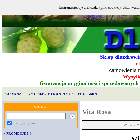
Ta strona stosuje ciasteczka (pliki cookies). Ustal w
Sklep dlazdrowia
te
Zamówienia r
Wysyłka
Gwarancja oryginalności sprzedawanych
GŁÓWNA
·
INFORMACJE i KONTAKT
·
REGULAMIN
.:: SZUKAJ ::.
Vita Rosa
szukaj w opisach
cena
»
PROMOCJE !!!
Vi