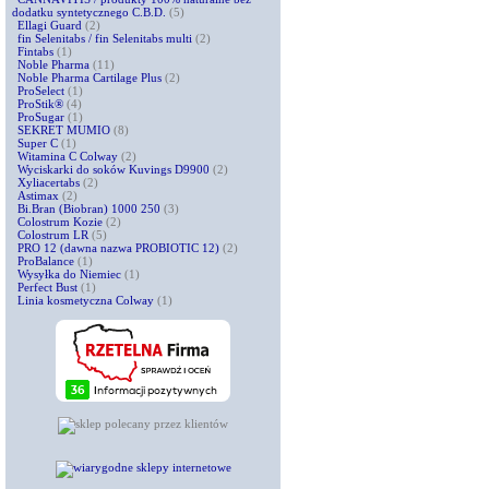
dodatku syntetycznego C.B.D.
(5)
Ellagi Guard
(2)
fin Selenitabs / fin Selenitabs multi
(2)
Fintabs
(1)
Noble Pharma
(11)
Noble Pharma Cartilage Plus
(2)
ProSelect
(1)
ProStik®
(4)
ProSugar
(1)
SEKRET MUMIO
(8)
Super C
(1)
Witamina C Colway
(2)
Wyciskarki do soków Kuvings D9900
(2)
Xyliacertabs
(2)
Astimax
(2)
Bi.Bran (Biobran) 1000 250
(3)
Colostrum Kozie
(2)
Colostrum LR
(5)
PRO 12 (dawna nazwa PROBIOTIC 12)
(2)
ProBalance
(1)
Wysyłka do Niemiec
(1)
Perfect Bust
(1)
Linia kosmetyczna Colway
(1)