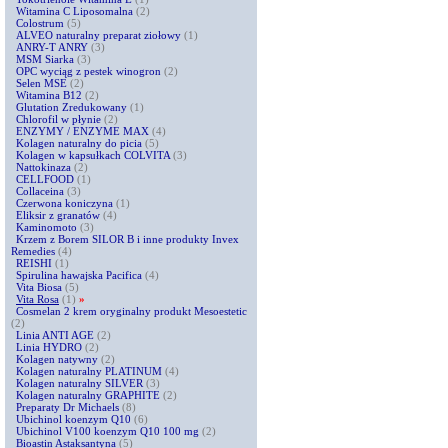
Witamina C Liposomalna
(2)
Colostrum
(5)
ALVEO naturalny preparat ziołowy
(1)
ANRY-T ANRY
(3)
MSM Siarka
(3)
OPC wyciąg z pestek winogron
(2)
Selen MSE
(2)
Witamina B12
(2)
Glutation Zredukowany
(1)
Chlorofil w płynie
(2)
ENZYMY / ENZYME MAX
(4)
Kolagen naturalny do picia
(5)
Kolagen w kapsułkach COLVITA
(3)
Nattokinaza
(2)
CELLFOOD
(1)
Collaceina
(3)
Czerwona koniczyna
(1)
Eliksir z granatów
(4)
Kaminomoto
(3)
Krzem z Borem SILOR B i inne produkty Invex
Remedies
(4)
REISHI
(1)
Spirulina hawajska Pacifica
(4)
Vita Biosa
(5)
Vita Rosa
(1)
»
Cosmelan 2 krem oryginalny produkt Mesoestetic
(2)
Linia ANTI AGE
(2)
Linia HYDRO
(2)
Kolagen natywny
(2)
Kolagen naturalny PLATINUM
(4)
Kolagen naturalny SILVER
(3)
Kolagen naturalny GRAPHITE
(2)
Preparaty Dr Michaels
(8)
Ubichinol koenzym Q10
(6)
Ubichinol V100 koenzym Q10 100 mg
(2)
Bioastin Astaksantyna
(5)