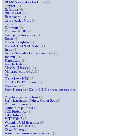
BCM-95 ekstrakt z kurkumy
(2)
Oxycell
(1)
Bajkalina
(6)
BILDI AMD
(2)
Borelisspro
(4)
Colon pack i Mitra
(7)
Colostrum
(5)
Dentomit
(2)
Diabetes BilDi®
(1)
Esencja Probiotyczna
(1)
Essiac
(6)
Fohow Xueqinfu
(2)
HYALUTIDIN HC Aktiv
(1)
Injuv
(2)
Iodica Naturalne koncentraty jodu
(1)
Jodavit
(1)
Kinotakara
(2)
Krople Toda
(2)
Mastiha (Mastyks)
(2)
Minerały Schindele's
(1)
MOLKUR
(2)
Olej z kryla NKO
(2)
OVOBIOVITA Initium
(3)
Para Farm
(2)
Pasty Konopne / Olejki C.B.D o wysokim stężeniu.
(5)
Pasy faradyczne Fohow
(3)
Perły księżniczki Fohow Guifei Bao
(2)
Polifenum Forte
(2)
QuinoMit Q10 fluid
(2)
SCD Probiotica
(1)
Taksyfolina
(1)
VITAFON 2
(2)
Witamina C MSE matrix
(3)
Witamina D3 MSE
(1)
Żywe Mumio
(1)
Antynowotworowe (wspomaganie)
(5)