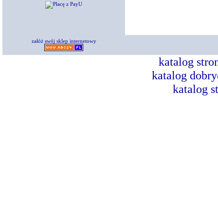
załóż swój sklep internetowy
katalog str
katalog dobry
katalog s
Dorad