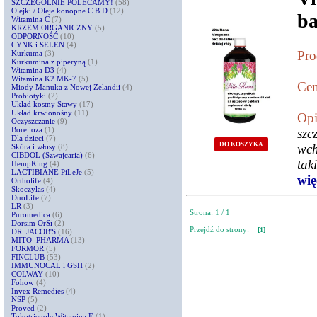
SZCZEGÓLNIE POLECAMY!
(58)
Olejki / Oleje konopne C.B.D
(12)
ba
Witamina C
(7)
KRZEM ORGANICZNY
(5)
ODPORNOŚĆ
(10)
CYNK i SELEN
(4)
Pro
Kurkuma
(3)
Kurkumina z piperyną
(1)
Witamina D3
(4)
Witamina K2 MK-7
(5)
Cen
Miody Manuka z Nowej Zelandii
(4)
Probiotyki
(2)
Układ kostny Stawy
(17)
Układ krwionośny
(11)
Opi
Oczyszczanie
(9)
Borelioza
(1)
szc
Dla dzieci
(7)
DO KOSZYKA
wch
Skóra i włosy
(8)
CIBDOL (Szwajcaria)
(6)
tak
HempKing
(4)
LACTIBIANE PiLeJe
(5)
więc
Ortholife
(4)
Skoczylas
(4)
DuoLife
(7)
LR
(3)
Strona: 1 / 1
Puromedica
(6)
Dorsim OrSi
(2)
Przejdź do strony:
[1]
DR. JACOB'S
(16)
MITO–PHARMA
(13)
FORMOR
(5)
FINCLUB
(53)
IMMUNOCAL i GSH
(2)
COLWAY
(10)
Fohow
(4)
Invex Remedies
(4)
NSP
(5)
Proved
(2)
Tokotrienole Witamina E
(1)