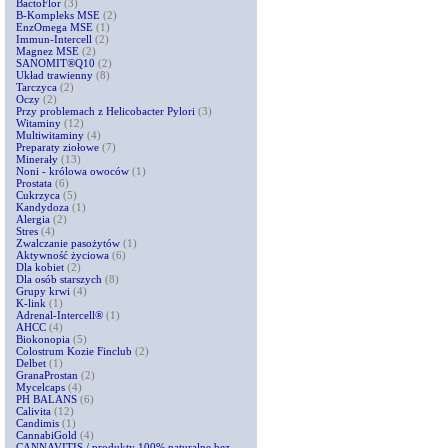
BactoFlor
(3)
B-Kompleks MSE
(2)
EnzOmega MSE
(1)
Immun-Intercell
(2)
Magnez MSE
(2)
SANOMIT®Q10
(2)
Układ trawienny
(8)
Tarczyca
(2)
Oczy
(2)
Przy problemach z Helicobacter Pylori
(3)
Witaminy
(12)
Multiwitaminy
(4)
Preparaty ziołowe
(7)
Minerały
(13)
Noni - królowa owoców
(1)
Prostata
(6)
Cukrzyca
(5)
Kandydoza
(1)
Alergia
(2)
Stres
(4)
Zwalczanie pasożytów
(1)
Aktywność życiowa
(6)
Dla kobiet
(2)
Dla osób starszych
(8)
Grupy krwi
(4)
K-link
(1)
Adrenal-Intercell®
(1)
AHCC
(4)
Biokonopia
(5)
Colostrum Kozie Finclub
(2)
Delbet
(1)
GranaProstan
(2)
Mycelcaps
(4)
PH BALANS
(6)
Calivita
(12)
Candimis
(1)
CannabiGold
(4)
CANNAVITIS / produkty 100% naturalne bez