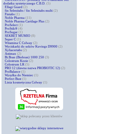
dodatku syntetycznego C.B.D.
(5)
Ellagi Guard
(2)
fin Selenitabs / fin Selenitabs multi
(2)
Fintabs
(1)
Noble Pharma
(11)
Noble Pharma Cartilage Plus
(2)
ProSelect
(1)
ProStik®
(4)
ProSugar
(1)
SEKRET MUMIO
(8)
Super C
(1)
Witamina C Colway
(2)
Wyciskarki do soków Kuvings D9900
(2)
Xyliacertabs
(2)
Astimax
(2)
Bi.Bran (Biobran) 1000 250
(3)
Colostrum Kozie
(2)
Colostrum LR
(5)
PRO 12 (dawna nazwa PROBIOTIC 12)
(2)
ProBalance
(1)
Wysyłka do Niemiec
(1)
Perfect Bust
(1)
Linia kosmetyczna Colway
(1)