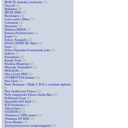
BCM-95 ekstrakt z kurkumy
(2)
Oxycell
(1)
Bajkalina
(6)
BILDI AMD
(2)
Borelisspro
(4)
Colon pack i Mitra
(7)
Colostrum
(5)
Dentomit
(2)
Diabetes BilDi®
(1)
Esencja Probiotyczna
(1)
Essiac
(6)
Fohow Xueqinfu
(2)
HYALUTIDIN HC Aktiv
(1)
Injuv
(2)
Iodica Naturalne koncentraty jodu
(1)
Jodavit
(1)
Kinotakara
(2)
Krople Toda
(2)
Mastiha (Mastyks)
(2)
Minerały Schindele's
(1)
MOLKUR
(2)
Olej z kryla NKO
(2)
OVOBIOVITA Initium
(3)
Para Farm
(2)
Pasty Konopne / Olejki C.B.D o wysokim stężeniu.
(5)
Pasy faradyczne Fohow
(3)
Perły księżniczki Fohow Guifei Bao
(2)
Polifenum Forte
(2)
QuinoMit Q10 fluid
(2)
SCD Probiotica
(1)
Taksyfolina
(1)
VITAFON 2
(2)
Witamina C MSE matrix
(3)
Witamina D3 MSE
(1)
Żywe Mumio
(1)
Antynowotworowe (wspomaganie)
(5)