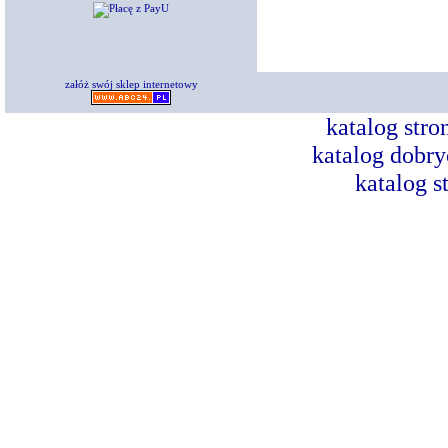
załóż swój sklep internetowy
katalog str
katalog dobry
katalog s
Dorad