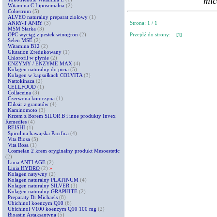
mic
Witamina C Liposomalna
(2)
Colostrum
(5)
ALVEO naturalny preparat ziołowy
(1)
ANRY-T ANRY
(3)
Strona: 1 / 1
MSM Siarka
(3)
OPC wyciąg z pestek winogron
(2)
Przejdź do strony:
[1]
Selen MSE
(2)
Witamina B12
(2)
Glutation Zredukowany
(1)
Chlorofil w płynie
(2)
ENZYMY / ENZYME MAX
(4)
Kolagen naturalny do picia
(5)
Kolagen w kapsułkach COLVITA
(3)
Nattokinaza
(2)
CELLFOOD
(1)
Collaceina
(3)
Czerwona koniczyna
(1)
Eliksir z granatów
(4)
Kaminomoto
(3)
Krzem z Borem SILOR B i inne produkty Invex
Remedies
(4)
REISHI
(1)
Spirulina hawajska Pacifica
(4)
Vita Biosa
(5)
Vita Rosa
(1)
Cosmelan 2 krem oryginalny produkt Mesoestetic
(2)
Linia ANTI AGE
(2)
Linia HYDRO
(2)
»
Kolagen natywny
(2)
Kolagen naturalny PLATINUM
(4)
Kolagen naturalny SILVER
(3)
Kolagen naturalny GRAPHITE
(2)
Preparaty Dr Michaels
(8)
Ubichinol koenzym Q10
(6)
Ubichinol V100 koenzym Q10 100 mg
(2)
Bioastin Astaksantyna
(5)