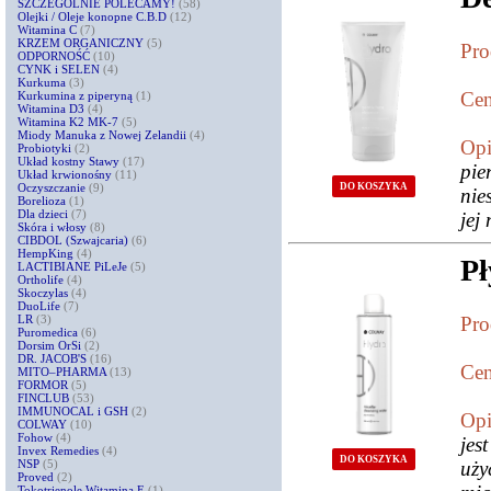
SZCZEGÓLNIE POLECAMY!
(58)
Olejki / Oleje konopne C.B.D
(12)
Witamina C
(7)
KRZEM ORGANICZNY
(5)
Pro
ODPORNOŚĆ
(10)
CYNK i SELEN
(4)
Kurkuma
(3)
Cen
Kurkumina z piperyną
(1)
Witamina D3
(4)
Witamina K2 MK-7
(5)
Miody Manuka z Nowej Zelandii
(4)
Opi
Probiotyki
(2)
Układ kostny Stawy
(17)
pie
Układ krwionośny
(11)
DO KOSZYKA
Oczyszczanie
(9)
nie
Borelioza
(1)
Dla dzieci
(7)
jej
Skóra i włosy
(8)
CIBDOL (Szwajcaria)
(6)
HempKing
(4)
Pł
LACTIBIANE PiLeJe
(5)
Ortholife
(4)
Skoczylas
(4)
DuoLife
(7)
LR
(3)
Pro
Puromedica
(6)
Dorsim OrSi
(2)
DR. JACOB'S
(16)
Cen
MITO–PHARMA
(13)
FORMOR
(5)
FINCLUB
(53)
IMMUNOCAL i GSH
(2)
Opi
COLWAY
(10)
Fohow
(4)
jes
Invex Remedies
(4)
DO KOSZYKA
NSP
(5)
uży
Proved
(2)
Tokotrienole Witamina E
(1)