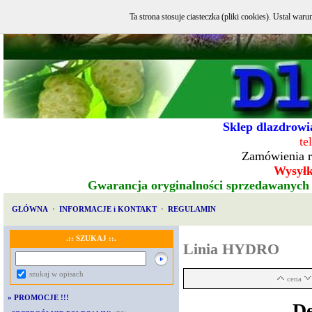
Ta strona stosuje ciasteczka (pliki cookies). Ustal w
Sklep dlazdrowia
te
Zamówienia r
Wysyłka
Gwarancja oryginalności sprzedawanych
GŁÓWNA
·
INFORMACJE i KONTAKT
·
REGULAMIN
.:: SZUKAJ ::.
Linia HYDRO
szukaj w opisach
cena
»
PROMOCJE !!!
De