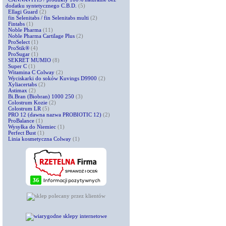
dodatku syntetycznego C.B.D.
(5)
Ellagi Guard
(2)
fin Selenitabs / fin Selenitabs multi
(2)
Fintabs
(1)
Noble Pharma
(11)
Noble Pharma Cartilage Plus
(2)
ProSelect
(1)
ProStik®
(4)
ProSugar
(1)
SEKRET MUMIO
(8)
Super C
(1)
Witamina C Colway
(2)
Wyciskarki do soków Kuvings D9900
(2)
Xyliacertabs
(2)
Astimax
(2)
Bi.Bran (Biobran) 1000 250
(3)
Colostrum Kozie
(2)
Colostrum LR
(5)
PRO 12 (dawna nazwa PROBIOTIC 12)
(2)
ProBalance
(1)
Wysyłka do Niemiec
(1)
Perfect Bust
(1)
Linia kosmetyczna Colway
(1)