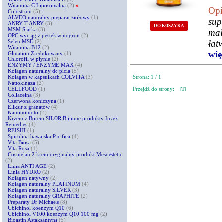
Witamina C Liposomalna
(2)
»
Opi
Colostrum
(5)
ALVEO naturalny preparat ziołowy
(1)
sup
ANRY-T ANRY
(3)
DO KOSZYKA
MSM Siarka
(3)
mal
OPC wyciąg z pestek winogron
(2)
Selen MSE
(2)
łat
Witamina B12
(2)
więc
Glutation Zredukowany
(1)
Chlorofil w płynie
(2)
ENZYMY / ENZYME MAX
(4)
Kolagen naturalny do picia
(5)
Kolagen w kapsułkach COLVITA
(3)
Strona: 1 / 1
Nattokinaza
(2)
CELLFOOD
(1)
Przejdź do strony:
[1]
Collaceina
(3)
Czerwona koniczyna
(1)
Eliksir z granatów
(4)
Kaminomoto
(3)
Krzem z Borem SILOR B i inne produkty Invex
Remedies
(4)
REISHI
(1)
Spirulina hawajska Pacifica
(4)
Vita Biosa
(5)
Vita Rosa
(1)
Cosmelan 2 krem oryginalny produkt Mesoestetic
(2)
Linia ANTI AGE
(2)
Linia HYDRO
(2)
Kolagen natywny
(2)
Kolagen naturalny PLATINUM
(4)
Kolagen naturalny SILVER
(3)
Kolagen naturalny GRAPHITE
(2)
Preparaty Dr Michaels
(8)
Ubichinol koenzym Q10
(6)
Ubichinol V100 koenzym Q10 100 mg
(2)
Bioastin Astaksantyna
(5)