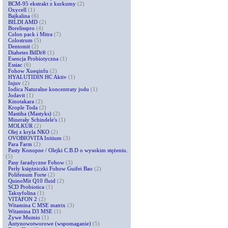
BCM-95 ekstrakt z kurkumy
(2)
Oxycell
(1)
Bajkalina
(6)
BILDI AMD
(2)
Borelisspro
(4)
Colon pack i Mitra
(7)
Colostrum
(5)
Dentomit
(2)
Diabetes BilDi®
(1)
Esencja Probiotyczna
(1)
Essiac
(6)
Fohow Xueqinfu
(2)
HYALUTIDIN HC Aktiv
(1)
Injuv
(2)
Iodica Naturalne koncentraty jodu
(1)
Jodavit
(1)
Kinotakara
(2)
Krople Toda
(2)
Mastiha (Mastyks)
(2)
Minerały Schindele's
(1)
MOLKUR
(2)
Olej z kryla NKO
(2)
OVOBIOVITA Initium
(3)
Para Farm
(2)
Pasty Konopne / Olejki C.B.D o wysokim stężeniu.
(5)
Pasy faradyczne Fohow
(3)
Perły księżniczki Fohow Guifei Bao
(2)
Polifenum Forte
(2)
QuinoMit Q10 fluid
(2)
SCD Probiotica
(1)
Taksyfolina
(1)
VITAFON 2
(2)
Witamina C MSE matrix
(3)
Witamina D3 MSE
(1)
Żywe Mumio
(1)
Antynowotworowe (wspomaganie)
(5)