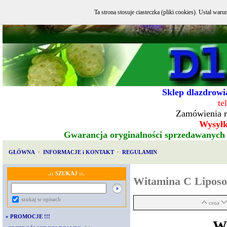
Ta strona stosuje ciasteczka (pliki cookies). Ustal w
Sklep dlazdrowia
te
Zamówienia r
Wysyłka
Gwarancja oryginalności sprzedawanych
GŁÓWNA
·
INFORMACJE i KONTAKT
·
REGULAMIN
.:: SZUKAJ ::.
Witamina C Lipos
szukaj w opisach
cena
»
PROMOCJE !!!
W