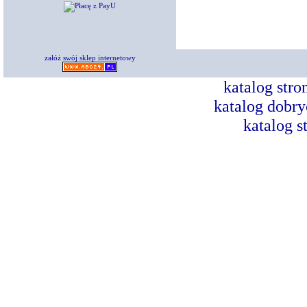
załóż swój sklep internetowy
katalog str
katalog dobry
katalog s
Dorad