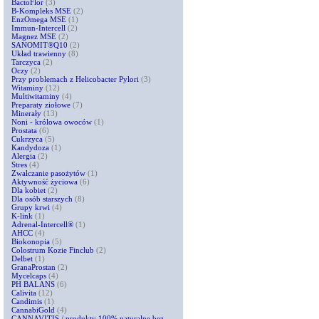
BactoFlor
(3)
B-Kompleks MSE
(2)
EnzOmega MSE
(1)
Immun-Intercell
(2)
Magnez MSE
(2)
SANOMIT®Q10
(2)
Układ trawienny
(8)
Tarczyca
(2)
Oczy
(2)
Przy problemach z Helicobacter Pylori
(3)
Witaminy
(12)
Multiwitaminy
(4)
Preparaty ziołowe
(7)
Minerały
(13)
Noni - królowa owoców
(1)
Prostata
(6)
Cukrzyca
(5)
Kandydoza
(1)
Alergia
(2)
Stres
(4)
Zwalczanie pasożytów
(1)
Aktywność życiowa
(6)
Dla kobiet
(2)
Dla osób starszych
(8)
Grupy krwi
(4)
K-link
(1)
Adrenal-Intercell®
(1)
AHCC
(4)
Biokonopia
(5)
Colostrum Kozie Finclub
(2)
Delbet
(1)
GranaProstan
(2)
Mycelcaps
(4)
PH BALANS
(6)
Calivita
(12)
Candimis
(1)
CannabiGold
(4)
CANNAVITIS / produkty 100% naturalne bez