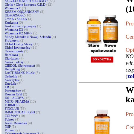
SZCZEGÓLNIE POLECAMY!
(58)
Olejki / Oleje konopne C.B.D
(12)
(1
Witamina C
(7)
KRZEM ORGANICZNY
(5)
ODPORNOŚĆ
(10)
CYNK i SELEN
(4)
Pro
Kurkuma
(3)
Kurkumina z piperyną
(1)
Witamina D3
(4)
Witamina K2 MK-7
(5)
Cen
Miody Manuka z Nowej Zelandii
(4)
Probiotyki
(2)
Układ kostny Stawy
(17)
Układ krwionośny
(11)
Opi
Oczyszczanie
(9)
Borelioza
(1)
NO
Dla dzieci
(7)
DO KOSZYKA
wit
Skóra i włosy
(8)
CIBDOL (Szwajcaria)
(6)
czą
HempKing
(4)
LACTIBIANE PiLeJe
(5)
(
zo
Ortholife
(4)
Skoczylas
(4)
DuoLife
(7)
LR
(3)
WI
Puromedica
(6)
Dorsim OrSi
(2)
ka
DR. JACOB'S
(16)
MITO–PHARMA
(13)
FORMOR
(5)
FINCLUB
(53)
IMMUNOCAL i GSH
(2)
Pro
COLWAY
(10)
Fohow
(4)
Invex Remedies
(4)
Cen
NSP
(5)
Proved
(2)
Tokotrienole Witamina E
(1)