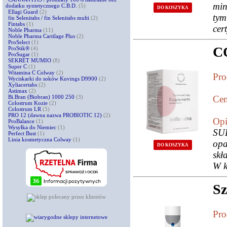
min
dodatku syntetycznego C.B.D.
(5)
DO KOSZYKA
Ellagi Guard
(2)
tym
fin Selenitabs / fin Selenitabs multi
(2)
Fintabs
(1)
cert
Noble Pharma
(11)
Noble Pharma Cartilage Plus
(2)
ProSelect
(1)
C
ProStik®
(4)
ProSugar
(1)
SEKRET MUMIO
(8)
Super C
(1)
Witamina C Colway
(2)
Pro
Wyciskarki do soków Kuvings D9900
(2)
Xyliacertabs
(2)
Astimax
(2)
Bi.Bran (Biobran) 1000 250
(3)
Cen
Colostrum Kozie
(2)
Colostrum LR
(5)
PRO 12 (dawna nazwa PROBIOTIC 12)
(2)
Opi
ProBalance
(1)
Wysyłka do Niemiec
(1)
SU
Perfect Bust
(1)
Linia kosmetyczna Colway
(1)
opa
DO KOSZYKA
skł
W 
Sz
Pro