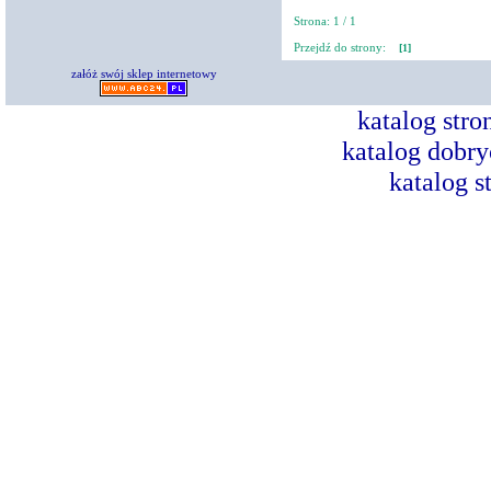
Strona: 1 / 1
Przejdź do strony:
[1]
załóż swój sklep internetowy
katalog str
katalog dobry
katalog s
Dorad