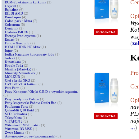
Cen
BCM-95 ekstrakt z kurkumy
(2)
Oxycell
(1)
Bajkalina
(6)
BILDI AMD
(2)
Opi
Borelisspro
(4)
Colon pack i Mitra
(7)
Wys
Colostrum
(5)
Dentomit
(2)
Kol
Diabetes BilDi®
(1)
DO KOSZYKA
wsz
Esencja Probiotyczna
(1)
Essiac
(6)
(
zo
Fohow Xueqinfu
(2)
HYALUTIDIN HC Aktiv
(1)
Injuv
(2)
Iodica Naturalne koncentraty jodu
(1)
K
Jodavit
(1)
Kinotakara
(2)
Krople Toda
(2)
Mastiha (Mastyks)
(2)
Pro
Minerały Schindele's
(1)
MOLKUR
(2)
Olej z kryla NKO
(2)
OVOBIOVITA Initium
(3)
Cen
Para Farm
(2)
Pasty Konopne / Olejki C.B.D o wysokim stężeniu.
(5)
Opi
Pasy faradyczne Fohow
(3)
Perły księżniczki Fohow Guifei Bao
(2)
naw
Polifenum Forte
(2)
QuinoMit Q10 fluid
(2)
PLA
SCD Probiotica
(1)
DO KOSZYKA
Taksyfolina
(1)
naj
VITAFON 2
(2)
Witamina C MSE matrix
(3)
...
)
Witamina D3 MSE
(1)
Żywe Mumio
(1)
Antynowotworowe (wspomaganie)
(5)