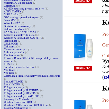
skł
DO KOSZYKA
Witamina C Liposomalna
(2)
bio
Colostrum
(5)
ALVEO naturalny preparat ziołowy
(1)
naj
ANRY-T ANRY
(3)
MSM Siarka
(3)
OPC wyciąg z pestek winogron
(2)
K
Selen MSE
(2)
Witamina B12
(2)
Glutation Zredukowany
(1)
Chlorofil w płynie
(2)
ENZYMY / ENZYME MAX
(4)
Pro
Kolagen naturalny do picia
(5)
Kolagen w kapsułkach COLVITA
(3)
Nattokinaza
(2)
CELLFOOD
(1)
Cen
Collaceina
(3)
Czerwona koniczyna
(1)
Eliksir z granatów
(4)
Opi
Kaminomoto
(3)
Krzem z Borem SILOR B i inne produkty Invex
Wys
Remedies
(4)
REISHI
(1)
Kol
Spirulina hawajska Pacifica
(4)
DO KOSZYKA
Vita Biosa
(5)
wsz
Vita Rosa
(1)
Cosmelan 2 krem oryginalny produkt Mesoestetic
(
zo
(2)
Linia ANTI AGE
(2)
Linia HYDRO
(2)
K
Kolagen natywny
(2)
Kolagen naturalny PLATINUM
(4)
Kolagen naturalny SILVER
(3)
Kolagen naturalny GRAPHITE
(2)
Preparaty Dr Michaels
(8)
Pro
Ubichinol koenzym Q10
(6)
Ubichinol V100 koenzym Q10 100 mg
(2)
Bioastin Astaksantyna
(5)