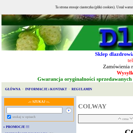
Ta strona stosuje ciasteczka (pliki cookies). Ustal w
Sklep dlazdrowia
te
Zamówienia r
Wysyłka
Gwarancja oryginalności sprzedawanych
GŁÓWNA
·
INFORMACJE i KONTAKT
·
REGULAMIN
.:: SZUKAJ ::.
COLWAY
szukaj w opisach
cena
»
PROMOCJE !!!
CO