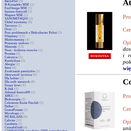
At
BactoFlor
(3)
B-Kompleks MSE
(2)
EnzOmega MSE
(1)
Immun-Intercell
(2)
Magnez MSE
(2)
Pro
SANOMIT®Q10
(2)
Układ trawienny
(8)
Tarczyca
(2)
Cen
Oczy
(2)
Przy problemach z Helicobacter Pylori
(3)
Witaminy
(12)
Multiwitaminy
(4)
Opi
Preparaty ziołowe
(7)
Minerały
(13)
dos
Noni - królowa owoców
(1)
Prostata
(6)
i r
DO KOSZYKA
Cukrzyca
(5)
Kandydoza
(1)
poł
Alergia
(2)
więc
Stres
(4)
Zwalczanie pasożytów
(1)
Aktywność życiowa
(6)
Dla kobiet
(2)
Co
Dla osób starszych
(8)
Grupy krwi
(4)
K-link
(1)
Adrenal-Intercell®
(1)
Pro
AHCC
(4)
Biokonopia
(5)
Colostrum Kozie Finclub
(2)
Delbet
(1)
Cen
GranaProstan
(2)
Mycelcaps
(4)
PH BALANS
(6)
Calivita
(12)
Opi
Candimis
(1)
uni
CannabiGold
(4)
CANNAVITIS / produkty 100% naturalne bez