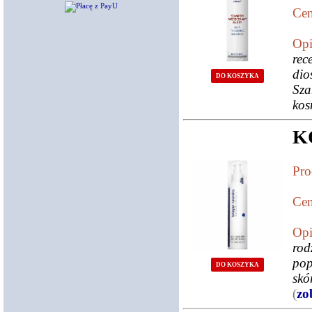
Cen
Opi
re
di
DO KOSZYKA
Sza
kos
K
Pro
Cen
Opi
rod
pop
DO KOSZYKA
skó
(
zo