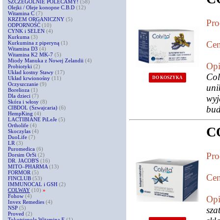
SZCZEGÓLNIE POLECAMY!
(58)
Olejki / Oleje konopne C.B.D
(12)
Witamina C
(7)
KRZEM ORGANICZNY
(5)
Pro
ODPORNOŚĆ
(10)
CYNK i SELEN
(4)
Kurkuma
(3)
Cen
Kurkumina z piperyną
(1)
Witamina D3
(4)
Witamina K2 MK-7
(5)
Miody Manuka z Nowej Zelandii
(4)
Opi
Probiotyki
(2)
Układ kostny Stawy
(17)
Col
DO KOSZYKA
Układ krwionośny
(11)
Oczyszczanie
(9)
uni
Borelioza
(1)
Dla dzieci
(7)
wy
Skóra i włosy
(8)
bud
CIBDOL (Szwajcaria)
(6)
HempKing
(4)
LACTIBIANE PiLeJe
(5)
Ortholife
(4)
C
Skoczylas
(4)
DuoLife
(7)
LR
(3)
Puromedica
(6)
Pro
Dorsim OrSi
(2)
DR. JACOB'S
(16)
MITO–PHARMA
(13)
FORMOR
(5)
Cen
FINCLUB
(53)
IMMUNOCAL i GSH
(2)
COLWAY
(10)
»
Fohow
(4)
Opi
Invex Remedies
(4)
NSP
(5)
sz
Proved
(2)
Tokotrienole Witamina E
(1)