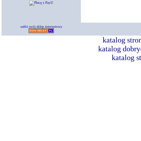
załóż swój sklep internetowy
katalog str
katalog dobry
katalog s
Dorad