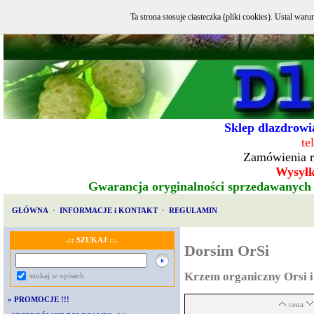
Ta strona stosuje ciasteczka (pliki cookies). Ustal w
Sklep dlazdrowia
te
Zamówienia r
Wysyłka
Gwarancja oryginalności sprzedawanych
GŁÓWNA
·
INFORMACJE i KONTAKT
·
REGULAMIN
.:: SZUKAJ ::.
Dorsim OrSi
Krzem organiczny Orsi i
szukaj w opisach
»
PROMOCJE !!!
cena