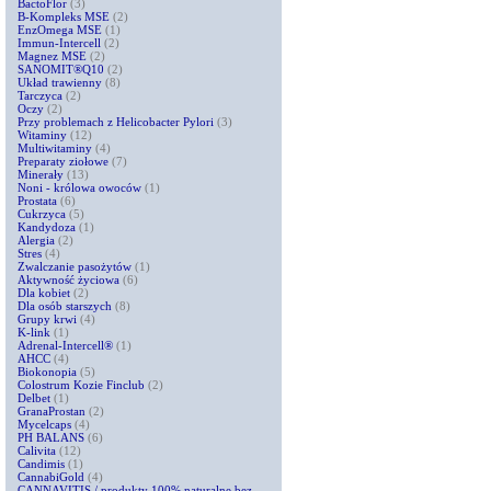
BactoFlor
(3)
B-Kompleks MSE
(2)
EnzOmega MSE
(1)
Immun-Intercell
(2)
Magnez MSE
(2)
SANOMIT®Q10
(2)
Układ trawienny
(8)
Tarczyca
(2)
Oczy
(2)
Przy problemach z Helicobacter Pylori
(3)
Witaminy
(12)
Multiwitaminy
(4)
Preparaty ziołowe
(7)
Minerały
(13)
Noni - królowa owoców
(1)
Prostata
(6)
Cukrzyca
(5)
Kandydoza
(1)
Alergia
(2)
Stres
(4)
Zwalczanie pasożytów
(1)
Aktywność życiowa
(6)
Dla kobiet
(2)
Dla osób starszych
(8)
Grupy krwi
(4)
K-link
(1)
Adrenal-Intercell®
(1)
AHCC
(4)
Biokonopia
(5)
Colostrum Kozie Finclub
(2)
Delbet
(1)
GranaProstan
(2)
Mycelcaps
(4)
PH BALANS
(6)
Calivita
(12)
Candimis
(1)
CannabiGold
(4)
CANNAVITIS / produkty 100% naturalne bez