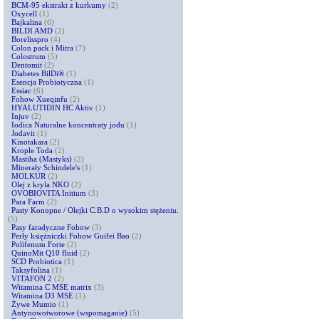
BCM-95 ekstrakt z kurkumy
(2)
Oxycell
(1)
Bajkalina
(6)
BILDI AMD
(2)
Borelisspro
(4)
Colon pack i Mitra
(7)
Colostrum
(5)
Dentomit
(2)
Diabetes BilDi®
(1)
Esencja Probiotyczna
(1)
Essiac
(6)
Fohow Xueqinfu
(2)
HYALUTIDIN HC Aktiv
(1)
Injuv
(2)
Iodica Naturalne koncentraty jodu
(1)
Jodavit
(1)
Kinotakara
(2)
Krople Toda
(2)
Mastiha (Mastyks)
(2)
Minerały Schindele's
(1)
MOLKUR
(2)
Olej z kryla NKO
(2)
OVOBIOVITA Initium
(3)
Para Farm
(2)
Pasty Konopne / Olejki C.B.D o wysokim stężeniu.
(5)
Pasy faradyczne Fohow
(3)
Perły księżniczki Fohow Guifei Bao
(2)
Polifenum Forte
(2)
QuinoMit Q10 fluid
(2)
SCD Probiotica
(1)
Taksyfolina
(1)
VITAFON 2
(2)
Witamina C MSE matrix
(3)
Witamina D3 MSE
(1)
Żywe Mumio
(1)
Antynowotworowe (wspomaganie)
(5)