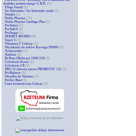
dodatku syntetycznego C.B.D.
(5)
Ellagi Guard
(2)
fin Selenitabs / fin Selenitabs multi
(2)
Fintabs
(1)
Noble Pharma
(11)
Noble Pharma Cartilage Plus
(2)
ProSelect
(1)
ProStik®
(4)
ProSugar
(1)
SEKRET MUMIO
(8)
Super C
(1)
Witamina C Colway
(2)
Wyciskarki do soków Kuvings D9900
(2)
Xyliacertabs
(2)
Astimax
(2)
Bi.Bran (Biobran) 1000 250
(3)
Colostrum Kozie
(2)
Colostrum LR
(5)
PRO 12 (dawna nazwa PROBIOTIC 12)
(2)
ProBalance
(1)
Wysyłka do Niemiec
(1)
Perfect Bust
(1)
Linia kosmetyczna Colway
(1)