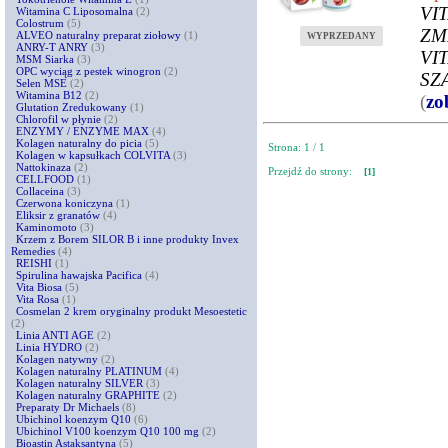
VI
Witamina C Liposomalna
(2)
Colostrum
(5)
ZM
ALVEO naturalny preparat ziołowy
(1)
WYPRZEDANY
ANRY-T ANRY
(3)
VI
MSM Siarka
(3)
OPC wyciąg z pestek winogron
(2)
SZ
Selen MSE
(2)
Witamina B12
(2)
(
zo
Glutation Zredukowany
(1)
Chlorofil w płynie
(2)
ENZYMY / ENZYME MAX
(4)
Kolagen naturalny do picia
(5)
Strona: 1 / 1
Kolagen w kapsułkach COLVITA
(3)
Nattokinaza
(2)
Przejdź do strony:
[1]
CELLFOOD
(1)
Collaceina
(3)
Czerwona koniczyna
(1)
Eliksir z granatów
(4)
Kaminomoto
(3)
Krzem z Borem SILOR B i inne produkty Invex
Remedies
(4)
REISHI
(1)
Spirulina hawajska Pacifica
(4)
Vita Biosa
(5)
Vita Rosa
(1)
Cosmelan 2 krem oryginalny produkt Mesoestetic
(2)
Linia ANTI AGE
(2)
Linia HYDRO
(2)
Kolagen natywny
(2)
Kolagen naturalny PLATINUM
(4)
Kolagen naturalny SILVER
(3)
Kolagen naturalny GRAPHITE
(2)
Preparaty Dr Michaels
(8)
Ubichinol koenzym Q10
(6)
Ubichinol V100 koenzym Q10 100 mg
(2)
Bioastin Astaksantyna
(5)