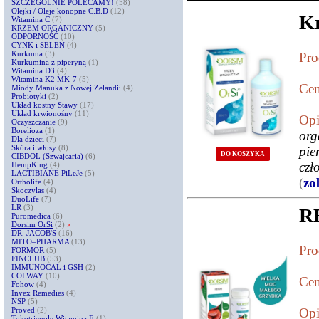
SZCZEGÓLNIE POLECAMY!
(58)
Olejki / Oleje konopne C.B.D
(12)
Kr
Witamina C
(7)
KRZEM ORGANICZNY
(5)
ODPORNOŚĆ
(10)
CYNK i SELEN
(4)
Kurkuma
(3)
Pro
Kurkumina z piperyną
(1)
Witamina D3
(4)
Witamina K2 MK-7
(5)
Cen
Miody Manuka z Nowej Zelandii
(4)
Probiotyki
(2)
Układ kostny Stawy
(17)
Układ krwionośny
(11)
Opi
Oczyszczanie
(9)
Borelioza
(1)
org
Dla dzieci
(7)
Skóra i włosy
(8)
pie
DO KOSZYKA
CIBDOL (Szwajcaria)
(6)
czł
HempKing
(4)
LACTIBIANE PiLeJe
(5)
(
zo
Ortholife
(4)
Skoczylas
(4)
DuoLife
(7)
LR
(3)
R
Puromedica
(6)
Dorsim OrSi
(2)
»
DR. JACOB'S
(16)
MITO–PHARMA
(13)
Pro
FORMOR
(5)
FINCLUB
(53)
IMMUNOCAL i GSH
(2)
COLWAY
(10)
Cen
Fohow
(4)
Invex Remedies
(4)
NSP
(5)
Proved
(2)
Opi
Tokotrienole Witamina E
(1)