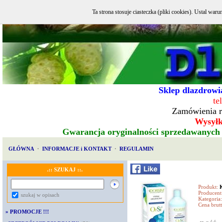
Ta strona stosuje ciasteczka (pliki cookies). Ustal w
Sklep dlazdrowia
te
Zamówienia r
Wysyłka
Gwarancja oryginalności sprzedawanych
GŁÓWNA
·
INFORMACJE i KONTAKT
·
REGULAMIN
.:: SZUKAJ ::.
Produkt:
Producent
szukaj w opisach
Kategoria:
Cena brutt
»
PROMOCJE !!!