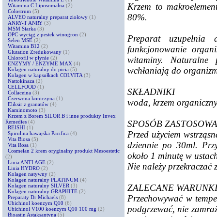
Krzem to makroelement
Witamina C Liposomalna
(2)
Colostrum
(5)
80%.
ALVEO naturalny preparat ziołowy
(1)
ANRY-T ANRY
(3)
MSM Siarka
(3)
OPC wyciąg z pestek winogron
(2)
Preparat uzupełnia 
Selen MSE
(2)
Witamina B12
(2)
funkcjonowanie organi
Glutation Zredukowany
(1)
witaminy. Naturalne 
Chlorofil w płynie
(2)
ENZYMY / ENZYME MAX
(4)
wchłaniają do organiz
Kolagen naturalny do picia
(5)
Kolagen w kapsułkach COLVITA
(3)
Nattokinaza
(2)
CELLFOOD
(1)
SKŁADNIKI
Collaceina
(3)
Czerwona koniczyna
(1)
woda, krzem organiczny
Eliksir z granatów
(4)
Kaminomoto
(3)
Krzem z Borem SILOR B i inne produkty Invex
SPOSÓB ZASTOSOWA
Remedies
(4)
REISHI
(1)
Przed użyciem wstrząsną
Spirulina hawajska Pacifica
(4)
Vita Biosa
(5)
dziennie po 30ml. Prz
Vita Rosa
(1)
Cosmelan 2 krem oryginalny produkt Mesoestetic
około 1 minutę w ustach
(2)
Linia ANTI AGE
(2)
Nie należy przekraczać 
Linia HYDRO
(2)
Kolagen natywny
(2)
Kolagen naturalny PLATINUM
(4)
ZALECANE WARUNK
Kolagen naturalny SILVER
(3)
Kolagen naturalny GRAPHITE
(2)
Przechowywać w tempera
Preparaty Dr Michaels
(8)
Ubichinol koenzym Q10
(6)
podgrzewać, nie zamraż
Ubichinol V100 koenzym Q10 100 mg
(2)
Bioastin Astaksantyna
(5)