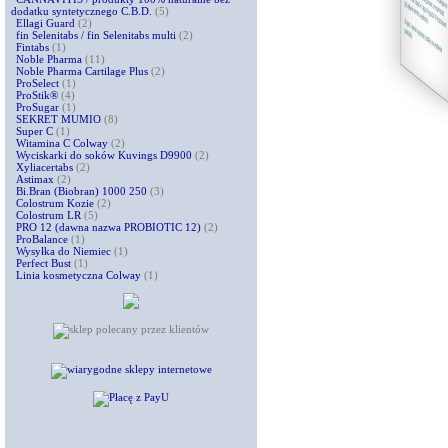
dodatku syntetycznego C.B.D.
(5)
Ellagi Guard
(2)
fin Selenitabs / fin Selenitabs multi
(2)
Fintabs
(1)
Noble Pharma
(11)
Noble Pharma Cartilage Plus
(2)
ProSelect
(1)
ProStik®
(4)
ProSugar
(1)
SEKRET MUMIO
(8)
Super C
(1)
Witamina C Colway
(2)
Wyciskarki do soków Kuvings D9900
(2)
Xyliacertabs
(2)
Astimax
(2)
Bi.Bran (Biobran) 1000 250
(3)
Colostrum Kozie
(2)
Colostrum LR
(5)
PRO 12 (dawna nazwa PROBIOTIC 12)
(2)
ProBalance
(1)
Wysyłka do Niemiec
(1)
Perfect Bust
(1)
Linia kosmetyczna Colway
(1)