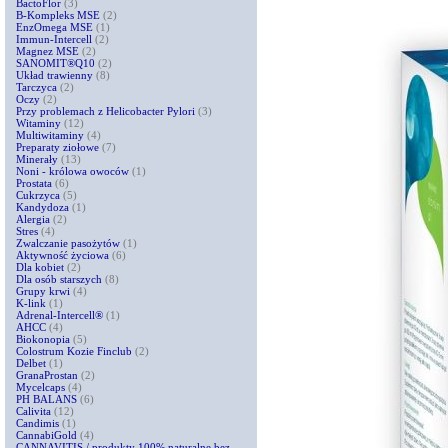
BactoFlor
(3)
B-Kompleks MSE
(2)
EnzOmega MSE
(1)
Immun-Intercell
(2)
Magnez MSE
(2)
SANOMIT®Q10
(2)
Układ trawienny
(8)
Tarczyca
(2)
Oczy
(2)
Przy problemach z Helicobacter Pylori
(3)
Witaminy
(12)
Multiwitaminy
(4)
Preparaty ziołowe
(7)
Minerały
(13)
Noni - królowa owoców
(1)
Prostata
(6)
Cukrzyca
(5)
Kandydoza
(1)
Alergia
(2)
Stres
(4)
Zwalczanie pasożytów
(1)
Aktywność życiowa
(6)
Dla kobiet
(2)
Dla osób starszych
(8)
Grupy krwi
(4)
K-link
(1)
Adrenal-Intercell®
(1)
AHCC
(4)
Biokonopia
(5)
Colostrum Kozie Finclub
(2)
Delbet
(1)
GranaProstan
(2)
Mycelcaps
(4)
PH BALANS
(6)
Calivita
(12)
Candimis
(1)
CannabiGold
(4)
CANNAVITIS / produkty 100% naturalne bez