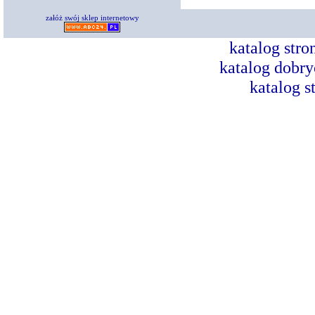
załóż swój sklep internetowy
katalog str
katalog dobry
katalog s
Dorad