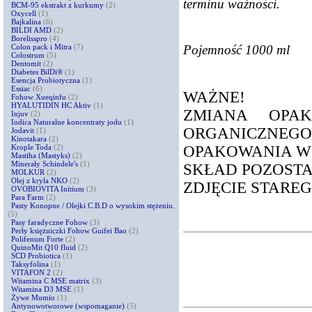
terminu ważności.
BCM-95 ekstrakt z kurkumy
(2)
Oxycell
(1)
Bajkalina
(6)
BILDI AMD
(2)
Borelisspro
(4)
Pojemność 1000 ml
Colon pack i Mitra
(7)
Colostrum
(5)
Dentomit
(2)
Diabetes BilDi®
(1)
Esencja Probiotyczna
(1)
Essiac
(6)
WAŻNE!
Fohow Xueqinfu
(2)
HYALUTIDIN HC Aktiv
(1)
ZMIANA OPAK
Injuv
(2)
Iodica Naturalne koncentraty jodu
(1)
ORGANICZNEG
Jodavit
(1)
Kinotakara
(2)
OPAKOWANIA W 
Krople Toda
(2)
Mastiha (Mastyks)
(2)
Minerały Schindele's
(1)
SKŁAD POZOSTA
MOLKUR
(2)
Olej z kryla NKO
(2)
ZDJĘCIE STARE
OVOBIOVITA Initium
(3)
Para Farm
(2)
Pasty Konopne / Olejki C.B.D o wysokim stężeniu.
(5)
Pasy faradyczne Fohow
(3)
Perły księżniczki Fohow Guifei Bao
(2)
Polifenum Forte
(2)
QuinoMit Q10 fluid
(2)
SCD Probiotica
(1)
Taksyfolina
(1)
VITAFON 2
(2)
Witamina C MSE matrix
(3)
Witamina D3 MSE
(1)
Żywe Mumio
(1)
Antynowotworowe (wspomaganie)
(5)