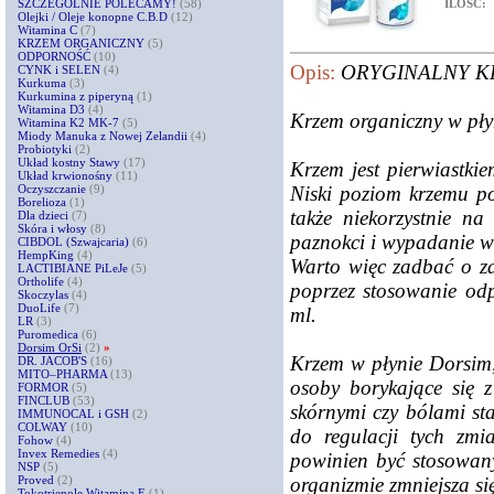
ILOŚĆ:
SZCZEGÓLNIE POLECAMY!
(58)
Olejki / Oleje konopne C.B.D
(12)
Witamina C
(7)
KRZEM ORGANICZNY
(5)
ODPORNOŚĆ
(10)
Opis:
ORYGINALNY K
CYNK i SELEN
(4)
Kurkuma
(3)
Kurkumina z piperyną
(1)
Witamina D3
(4)
Krzem organiczny w pły
Witamina K2 MK-7
(5)
Miody Manuka z Nowej Zelandii
(4)
Probiotyki
(2)
Układ kostny Stawy
(17)
Krzem jest pierwiastki
Układ krwionośny
(11)
Niski poziom krzemu po
Oczyszczanie
(9)
Borelioza
(1)
także niekorzystnie n
Dla dzieci
(7)
Skóra i włosy
(8)
paznokci i wypadanie w
CIBDOL (Szwajcaria)
(6)
HempKing
(4)
Warto więc zadbać o z
LACTIBIANE PiLeJe
(5)
Ortholife
(4)
poprzez stosowanie od
Skoczylas
(4)
DuoLife
(7)
ml.
LR
(3)
Puromedica
(6)
Dorsim OrSi
(2)
»
Krzem w płynie Dorsim, 
DR. JACOB'S
(16)
MITO–PHARMA
(13)
osoby borykające się 
FORMOR
(5)
FINCLUB
(53)
skórnymi czy bólami sta
IMMUNOCAL i GSH
(2)
COLWAY
(10)
do regulacji tych zmi
Fohow
(4)
Invex Remedies
(4)
powinien być stosowany
NSP
(5)
organizmie zmniejsza si
Proved
(2)
Tokotrienole Witamina E
(1)