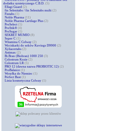
dodatku syntetycznego C.B.D.
(5)
Ellagi Guard
(2)
fin Selenitabs / fin Selenitabs multi
(2)
Fintabs
(1)
Noble Pharma
(11)
Noble Pharma Cartilage Plus
(2)
ProSelect
(1)
ProStik®
(4)
ProSugar
(1)
SEKRET MUMIO
(8)
Super C
(1)
Witamina C Colway
(2)
Wyciskarki do soków Kuvings D9900
(2)
Xyliacertabs
(2)
Astimax
(2)
Bi.Bran (Biobran) 1000 250
(3)
Colostrum Kozie
(2)
Colostrum LR
(5)
PRO 12 (dawna nazwa PROBIOTIC 12)
(2)
ProBalance
(1)
Wysyłka do Niemiec
(1)
Perfect Bust
(1)
Linia kosmetyczna Colway
(1)