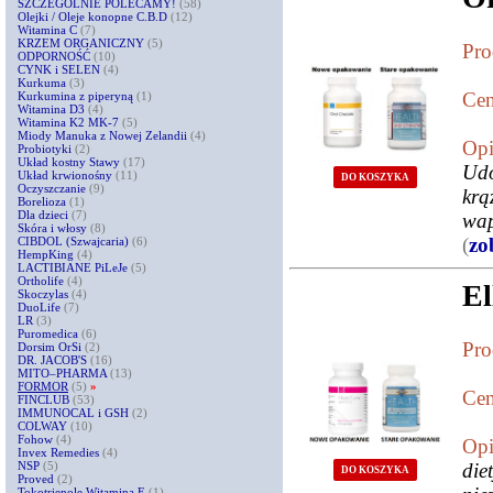
SZCZEGÓLNIE POLECAMY!
(58)
Olejki / Oleje konopne C.B.D
(12)
Witamina C
(7)
KRZEM ORGANICZNY
(5)
Pro
ODPORNOŚĆ
(10)
CYNK i SELEN
(4)
Kurkuma
(3)
Cen
Kurkumina z piperyną
(1)
Witamina D3
(4)
Witamina K2 MK-7
(5)
Miody Manuka z Nowej Zelandii
(4)
Opi
Probiotyki
(2)
Układ kostny Stawy
(17)
Udo
Układ krwionośny
(11)
DO KOSZYKA
Oczyszczanie
(9)
krą
Borelioza
(1)
Dla dzieci
(7)
wap
Skóra i włosy
(8)
(
zo
CIBDOL (Szwajcaria)
(6)
HempKing
(4)
LACTIBIANE PiLeJe
(5)
Ortholife
(4)
El
Skoczylas
(4)
DuoLife
(7)
LR
(3)
Puromedica
(6)
Pro
Dorsim OrSi
(2)
DR. JACOB'S
(16)
MITO–PHARMA
(13)
FORMOR
(5)
»
Cen
FINCLUB
(53)
IMMUNOCAL i GSH
(2)
COLWAY
(10)
Fohow
(4)
Opi
Invex Remedies
(4)
NSP
(5)
die
DO KOSZYKA
Proved
(2)
Tokotrienole Witamina E
(1)