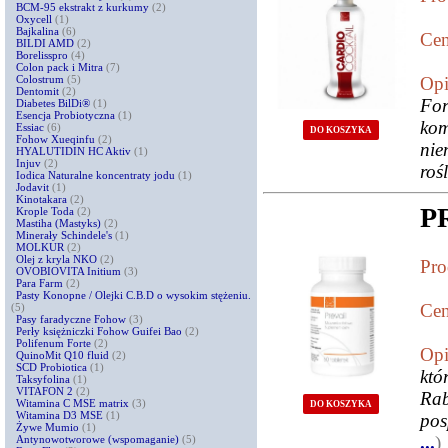
BCM-95 ekstrakt z kurkumy
(2)
Oxycell
(1)
Bajkalina
(6)
Cen
BILDI AMD
(2)
Borelisspro
(4)
Colon pack i Mitra
(7)
Colostrum
(5)
Opi
Dentomit
(2)
Fo
Diabetes BilDi®
(1)
Esencja Probiotyczna
(1)
ko
Essiac
(6)
DO KOSZYKA
Fohow Xueqinfu
(2)
nie
HYALUTIDIN HC Aktiv
(1)
Injuv
(2)
roś
Iodica Naturalne koncentraty jodu
(1)
Jodavit
(1)
Kinotakara
(2)
P
Krople Toda
(2)
Mastiha (Mastyks)
(2)
Minerały Schindele's
(1)
MOLKUR
(2)
Olej z kryla NKO
(2)
Pro
OVOBIOVITA Initium
(3)
Para Farm
(2)
Pasty Konopne / Olejki C.B.D o wysokim stężeniu.
Cen
(5)
Pasy faradyczne Fohow
(3)
Perły księżniczki Fohow Guifei Bao
(2)
Polifenum Forte
(2)
Opi
QuinoMit Q10 fluid
(2)
SCD Probiotica
(1)
któ
Taksyfolina
(1)
VITAFON 2
(2)
Rab
Witamina C MSE matrix
(3)
DO KOSZYKA
Witamina D3 MSE
(1)
pos
Żywe Mumio
(1)
...
)
Antynowotworowe (wspomaganie)
(5)