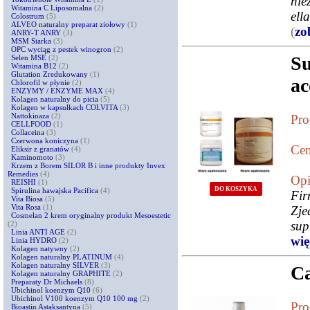
nie
Witamina C Liposomalna
(2)
ell
Colostrum
(5)
ALVEO naturalny preparat ziołowy
(1)
(
zo
ANRY-T ANRY
(3)
MSM Siarka
(3)
OPC wyciąg z pestek winogron
(2)
S
Selen MSE
(2)
Witamina B12
(2)
Glutation Zredukowany
(1)
ac
Chlorofil w płynie
(2)
ENZYMY / ENZYME MAX
(4)
Kolagen naturalny do picia
(5)
Kolagen w kapsułkach COLVITA
(3)
Nattokinaza
(2)
Pro
CELLFOOD
(1)
Collaceina
(3)
Czerwona koniczyna
(1)
Cen
Eliksir z granatów
(4)
Kaminomoto
(3)
Krzem z Borem SILOR B i inne produkty Invex
Remedies
(4)
Opi
REISHI
(1)
DO KOSZYKA
Spirulina hawajska Pacifica
(4)
Fi
Vita Biosa
(5)
Vita Rosa
(1)
Zje
Cosmelan 2 krem oryginalny produkt Mesoestetic
sup
(2)
Linia ANTI AGE
(2)
więc
Linia HYDRO
(2)
Kolagen natywny
(2)
Kolagen naturalny PLATINUM
(4)
Kolagen naturalny SILVER
(3)
Ca
Kolagen naturalny GRAPHITE
(2)
Preparaty Dr Michaels
(8)
Ubichinol koenzym Q10
(6)
Ubichinol V100 koenzym Q10 100 mg
(2)
Pro
Bioastin Astaksantyna
(5)