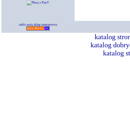
załóż swój sklep internetowy
katalog str
katalog dobry
katalog s
Dorad