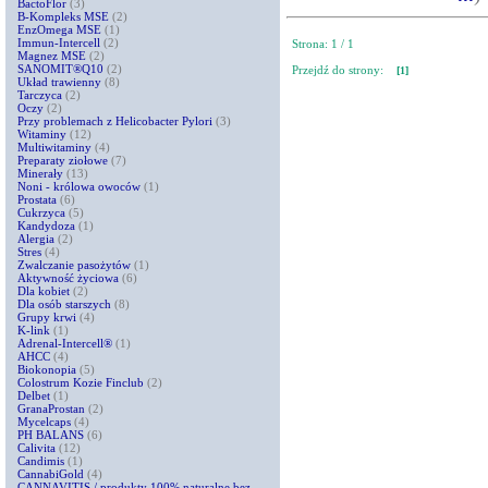
BactoFlor
(3)
B-Kompleks MSE
(2)
EnzOmega MSE
(1)
Immun-Intercell
(2)
Strona: 1 / 1
Magnez MSE
(2)
SANOMIT®Q10
(2)
Przejdź do strony:
[1]
Układ trawienny
(8)
Tarczyca
(2)
Oczy
(2)
Przy problemach z Helicobacter Pylori
(3)
Witaminy
(12)
Multiwitaminy
(4)
Preparaty ziołowe
(7)
Minerały
(13)
Noni - królowa owoców
(1)
Prostata
(6)
Cukrzyca
(5)
Kandydoza
(1)
Alergia
(2)
Stres
(4)
Zwalczanie pasożytów
(1)
Aktywność życiowa
(6)
Dla kobiet
(2)
Dla osób starszych
(8)
Grupy krwi
(4)
K-link
(1)
Adrenal-Intercell®
(1)
AHCC
(4)
Biokonopia
(5)
Colostrum Kozie Finclub
(2)
Delbet
(1)
GranaProstan
(2)
Mycelcaps
(4)
PH BALANS
(6)
Calivita
(12)
Candimis
(1)
CannabiGold
(4)
CANNAVITIS / produkty 100% naturalne bez