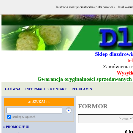
Ta strona stosuje ciasteczka (pliki cookies). Ustal w
Sklep dlazdrowia
te
Zamówienia r
Wysyłka
Gwarancja oryginalności sprzedawanych
GŁÓWNA
·
INFORMACJE i KONTAKT
·
REGULAMIN
.:: SZUKAJ ::.
FORMOR
szukaj w opisach
cena
»
PROMOCJE !!!
Or