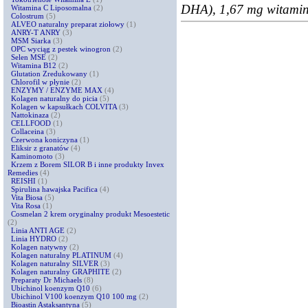
DHA), 1,67 mg witami
Witamina C Liposomalna
(2)
Colostrum
(5)
ALVEO naturalny preparat ziołowy
(1)
ANRY-T ANRY
(3)
MSM Siarka
(3)
OPC wyciąg z pestek winogron
(2)
Selen MSE
(2)
Witamina B12
(2)
Glutation Zredukowany
(1)
Chlorofil w płynie
(2)
ENZYMY / ENZYME MAX
(4)
Kolagen naturalny do picia
(5)
Kolagen w kapsułkach COLVITA
(3)
Nattokinaza
(2)
CELLFOOD
(1)
Collaceina
(3)
Czerwona koniczyna
(1)
Eliksir z granatów
(4)
Kaminomoto
(3)
Krzem z Borem SILOR B i inne produkty Invex
Remedies
(4)
REISHI
(1)
Spirulina hawajska Pacifica
(4)
Vita Biosa
(5)
Vita Rosa
(1)
Cosmelan 2 krem oryginalny produkt Mesoestetic
(2)
Linia ANTI AGE
(2)
Linia HYDRO
(2)
Kolagen natywny
(2)
Kolagen naturalny PLATINUM
(4)
Kolagen naturalny SILVER
(3)
Kolagen naturalny GRAPHITE
(2)
Preparaty Dr Michaels
(8)
Ubichinol koenzym Q10
(6)
Ubichinol V100 koenzym Q10 100 mg
(2)
Bioastin Astaksantyna
(5)