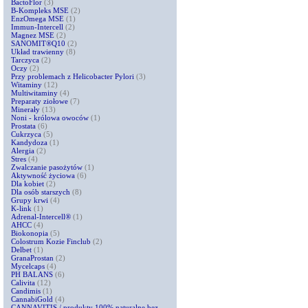
BactoFlor
(3)
B-Kompleks MSE
(2)
EnzOmega MSE
(1)
Immun-Intercell
(2)
Magnez MSE
(2)
SANOMIT®Q10
(2)
Układ trawienny
(8)
Tarczyca
(2)
Oczy
(2)
Przy problemach z Helicobacter Pylori
(3)
Witaminy
(12)
Multiwitaminy
(4)
Preparaty ziołowe
(7)
Minerały
(13)
Noni - królowa owoców
(1)
Prostata
(6)
Cukrzyca
(5)
Kandydoza
(1)
Alergia
(2)
Stres
(4)
Zwalczanie pasożytów
(1)
Aktywność życiowa
(6)
Dla kobiet
(2)
Dla osób starszych
(8)
Grupy krwi
(4)
K-link
(1)
Adrenal-Intercell®
(1)
AHCC
(4)
Biokonopia
(5)
Colostrum Kozie Finclub
(2)
Delbet
(1)
GranaProstan
(2)
Mycelcaps
(4)
PH BALANS
(6)
Calivita
(12)
Candimis
(1)
CannabiGold
(4)
CANNAVITIS / produkty 100% naturalne bez