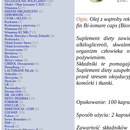
ILOŚĆ:
SZCZEGÓLNIE POLECAMY!
(58)
Olejki / Oleje konopne C.B.D
(12)
Witamina C
(7)
KRZEM ORGANICZNY
(5)
ODPORNOŚĆ
(10)
Opis:
Olej z wątroby re
CYNK i SELEN
(4)
Kurkuma
(3)
fin Bi-iomare caps (Bio
Kurkumina z piperyną
(1)
Witamina D3
(4)
Witamina K2 MK-7
(5)
Miody Manuka z Nowej Zelandii
(4)
Suplement diety zawi
Probiotyki
(2)
Układ kostny Stawy
(17)
alkilogliceroli, skw
Układ krwionośny
(11)
organizm człowieka n
Oczyszczanie
(9)
Borelioza
(1)
pożywieniem.
Dla dzieci
(7)
Skóra i włosy
(8)
Składniki te pomaga
CIBDOL (Szwajcaria)
(6)
HempKing
(4)
Suplement diety uzupeł
LACTIBIANE PiLeJe
(5)
Ortholife
(4)
przed stresem oksydac
Skoczylas
(4)
DuoLife
(7)
komórki i tkanki.
LR
(3)
Puromedica
(6)
Dorsim OrSi
(2)
DR. JACOB'S
(16)
MITO–PHARMA
(13)
Opakowanie: 100 kapsu
FORMOR
(5)
FINCLUB
(53)
IMMUNOCAL i GSH
(2)
COLWAY
(10)
Sposób użycia: 2 kapsuł
Fohow
(4)
Invex Remedies
(4)
NSP
(5)
Zawartość składników
Proved
(2)
Tokotrienole Witamina E
(1)