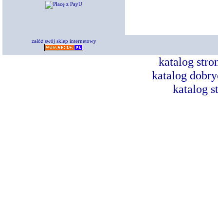
załóż swój sklep internetowy
katalog str
katalog dobry
katalog s
Dorad