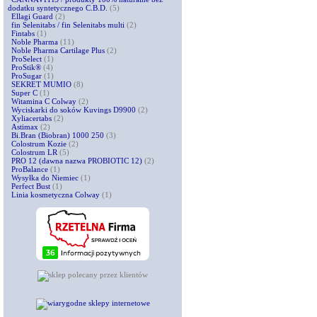
dodatku syntetycznego C.B.D.
(5)
Ellagi Guard
(2)
fin Selenitabs / fin Selenitabs multi
(2)
Fintabs
(1)
Noble Pharma
(11)
Noble Pharma Cartilage Plus
(2)
ProSelect
(1)
ProStik®
(4)
ProSugar
(1)
SEKRET MUMIO
(8)
Super C
(1)
Witamina C Colway
(2)
Wyciskarki do soków Kuvings D9900
(2)
Xyliacertabs
(2)
Astimax
(2)
Bi.Bran (Biobran) 1000 250
(3)
Colostrum Kozie
(2)
Colostrum LR
(5)
PRO 12 (dawna nazwa PROBIOTIC 12)
(2)
ProBalance
(1)
Wysyłka do Niemiec
(1)
Perfect Bust
(1)
Linia kosmetyczna Colway
(1)