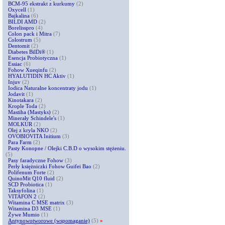
BCM-95 ekstrakt z kurkumy
(2)
Oxycell
(1)
Bajkalina
(6)
BILDI AMD
(2)
Borelisspro
(4)
Colon pack i Mitra
(7)
Colostrum
(5)
Dentomit
(2)
Diabetes BilDi®
(1)
Esencja Probiotyczna
(1)
Essiac
(6)
Fohow Xueqinfu
(2)
HYALUTIDIN HC Aktiv
(1)
Injuv
(2)
Iodica Naturalne koncentraty jodu
(1)
Jodavit
(1)
Kinotakara
(2)
Krople Toda
(2)
Mastiha (Mastyks)
(2)
Minerały Schindele's
(1)
MOLKUR
(2)
Olej z kryla NKO
(2)
OVOBIOVITA Initium
(3)
Para Farm
(2)
Pasty Konopne / Olejki C.B.D o wysokim stężeniu.
(5)
Pasy faradyczne Fohow
(3)
Perły księżniczki Fohow Guifei Bao
(2)
Polifenum Forte
(2)
QuinoMit Q10 fluid
(2)
SCD Probiotica
(1)
Taksyfolina
(1)
VITAFON 2
(2)
Witamina C MSE matrix
(3)
Witamina D3 MSE
(1)
Żywe Mumio
(1)
Antynowotworowe (wspomaganie)
(5)
»