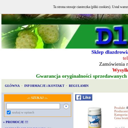
Ta strona stosuje ciasteczka (pliki cookies). Ustal w
Sklep dlazdrowia
te
Zamówienia r
Wysyłka
Gwarancja oryginalności sprzedawanych
GŁÓWNA
·
INFORMACJE i KONTAKT
·
REGULAMIN
.:: SZUKAJ ::.
Produkt:
f
Producent
szukaj w opisach
Kategoria:
Cena brutt
»
PROMOCJE !!!