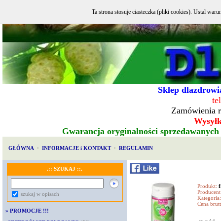
Ta strona stosuje ciasteczka (pliki cookies). Ustal w
Sklep dlazdrowia
te
Zamówienia r
Wysyłka
Gwarancja oryginalności sprzedawanych
GŁÓWNA
·
INFORMACJE i KONTAKT
·
REGULAMIN
.:: SZUKAJ ::.
Produkt:
f
Producent
szukaj w opisach
Kategoria:
Cena brutt
»
PROMOCJE !!!