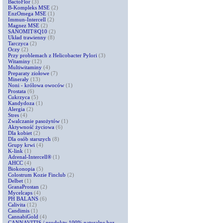
BactoFlor
(3)
B-Kompleks MSE
(2)
EnzOmega MSE
(1)
Immun-Intercell
(2)
Magnez MSE
(2)
SANOMIT®Q10
(2)
Układ trawienny
(8)
Tarczyca
(2)
Oczy
(2)
Przy problemach z Helicobacter Pylori
(3)
Witaminy
(12)
Multiwitaminy
(4)
Preparaty ziołowe
(7)
Minerały
(13)
Noni - królowa owoców
(1)
Prostata
(6)
Cukrzyca
(5)
Kandydoza
(1)
Alergia
(2)
Stres
(4)
Zwalczanie pasożytów
(1)
Aktywność życiowa
(6)
Dla kobiet
(2)
Dla osób starszych
(8)
Grupy krwi
(4)
K-link
(1)
Adrenal-Intercell®
(1)
AHCC
(4)
Biokonopia
(5)
Colostrum Kozie Finclub
(2)
Delbet
(1)
GranaProstan
(2)
Mycelcaps
(4)
PH BALANS
(6)
Calivita
(12)
Candimis
(1)
CannabiGold
(4)
CANNAVITIS / produkty 100% naturalne bez