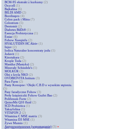
BCM-95 ekstrakt z kurkumy
(2)
Oxycell
(1)
Bajkalina
(6)
BILDI AMD
(2)
Borelisspro
(4)
Colon pack i Mitra
(7)
Colostrum
(5)
Dentomit
(2)
Diabetes BilDi®
(1)
Esencja Probiotyczna
(1)
Essiac
(6)
Fohow Xueqinfu
(2)
HYALUTIDIN HC Aktiv
(1)
Injuv
(2)
Iodica Naturalne koncentraty jodu
(1)
Jodavit
(1)
Kinotakara
(2)
Krople Toda
(2)
Mastiha (Mastyks)
(2)
Minerały Schindele's
(1)
MOLKUR
(2)
Olej z kryla NKO
(2)
OVOBIOVITA Initium
(3)
Para Farm
(2)
Pasty Konopne / Olejki C.B.D o wysokim stężeniu.
(5)
Pasy faradyczne Fohow
(3)
Perły księżniczki Fohow Guifei Bao
(2)
Polifenum Forte
(2)
QuinoMit Q10 fluid
(2)
SCD Probiotica
(1)
Taksyfolina
(1)
VITAFON 2
(2)
Witamina C MSE matrix
(3)
Witamina D3 MSE
(1)
Żywe Mumio
(1)
Antynowotworowe (wspomaganie)
(5)
»