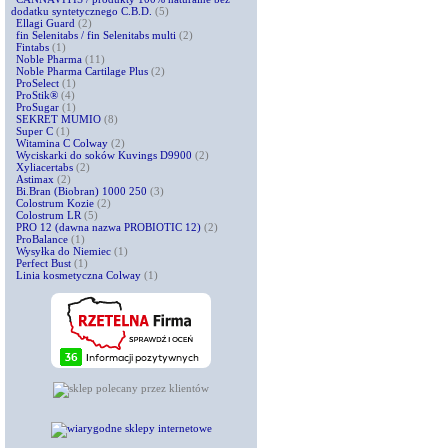
dodatku syntetycznego C.B.D.
(5)
Ellagi Guard
(2)
fin Selenitabs / fin Selenitabs multi
(2)
Fintabs
(1)
Noble Pharma
(11)
Noble Pharma Cartilage Plus
(2)
ProSelect
(1)
ProStik®
(4)
ProSugar
(1)
SEKRET MUMIO
(8)
Super C
(1)
Witamina C Colway
(2)
Wyciskarki do soków Kuvings D9900
(2)
Xyliacertabs
(2)
Astimax
(2)
Bi.Bran (Biobran) 1000 250
(3)
Colostrum Kozie
(2)
Colostrum LR
(5)
PRO 12 (dawna nazwa PROBIOTIC 12)
(2)
ProBalance
(1)
Wysyłka do Niemiec
(1)
Perfect Bust
(1)
Linia kosmetyczna Colway
(1)