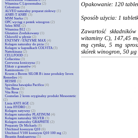
Opakowanie: 120 table
Witamina C Liposomalna
(2)
Colostrum
(5)
ALVEO naturalny preparat ziołowy
(1)
ANRY-T ANRY
(3)
Sposób użycia: 1 tablet
MSM Siarka
(3)
OPC wyciąg z pestek winogron
(2)
Selen MSE
(2)
Witamina B12
(2)
Zawartość składników
Glutation Zredukowany
(1)
witaminy C), 147,45 m
Chlorofil w płynie
(2)
ENZYMY / ENZYME MAX
(4)
mg cynku, 5 mg sprosz
Kolagen naturalny do picia
(5)
Kolagen w kapsułkach COLVITA
(3)
skórek winogron, 50 μg
Nattokinaza
(2)
CELLFOOD
(1)
Collaceina
(3)
Czerwona koniczyna
(1)
Eliksir z granatów
(4)
Kaminomoto
(3)
Krzem z Borem SILOR B i inne produkty Invex
Remedies
(4)
REISHI
(1)
Spirulina hawajska Pacifica
(4)
Vita Biosa
(5)
Vita Rosa
(1)
Cosmelan 2 krem oryginalny produkt Mesoestetic
(2)
Linia ANTI AGE
(2)
Linia HYDRO
(2)
Kolagen natywny
(2)
Kolagen naturalny PLATINUM
(4)
Kolagen naturalny SILVER
(3)
Kolagen naturalny GRAPHITE
(2)
Preparaty Dr Michaels
(8)
Ubichinol koenzym Q10
(6)
Ubichinol V100 koenzym Q10 100 mg
(2)
Bioastin Astaksantyna
(5)