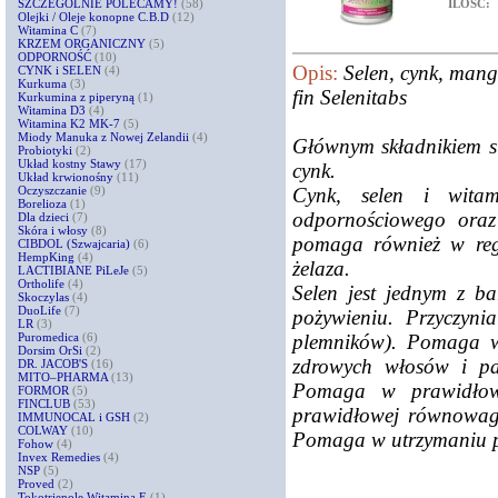
ILOŚĆ:
SZCZEGÓLNIE POLECAMY!
(58)
Olejki / Oleje konopne C.B.D
(12)
Witamina C
(7)
KRZEM ORGANICZNY
(5)
ODPORNOŚĆ
(10)
Opis:
Selen, cynk, man
CYNK i SELEN
(4)
Kurkuma
(3)
fin Selenitabs
Kurkumina z piperyną
(1)
Witamina D3
(4)
Witamina K2 MK-7
(5)
Miody Manuka z Nowej Zelandii
(4)
Głównym składnikiem su
Probiotyki
(2)
Układ kostny Stawy
(17)
cynk.
Układ krwionośny
(11)
Cynk, selen i wita
Oczyszczanie
(9)
Borelioza
(1)
odpornościowego oraz
Dla dzieci
(7)
Skóra i włosy
(8)
pomaga również w rege
CIBDOL (Szwajcaria)
(6)
HempKing
(4)
żelaza.
LACTIBIANE PiLeJe
(5)
Ortholife
(4)
Selen jest jednym z b
Skoczylas
(4)
DuoLife
(7)
pożywieniu. Przyczyni
LR
(3)
plemników). Pomaga w
Puromedica
(6)
Dorsim OrSi
(2)
zdrowych włosów i pa
DR. JACOB'S
(16)
MITO–PHARMA
(13)
Pomaga w prawidłow
FORMOR
(5)
FINCLUB
(53)
prawidłowej równowag
IMMUNOCAL i GSH
(2)
COLWAY
(10)
Pomaga w utrzymaniu p
Fohow
(4)
Invex Remedies
(4)
NSP
(5)
Proved
(2)
Tokotrienole Witamina E
(1)