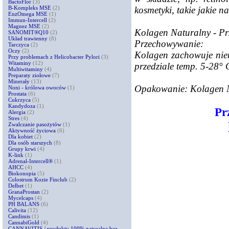
BactoFlor
(3)
kosmetyki, takie jakie 
B-Kompleks MSE
(2)
EnzOmega MSE
(1)
Immun-Intercell
(2)
Magnez MSE
(2)
Kolagen Naturalny - P
SANOMIT®Q10
(2)
Układ trawienny
(8)
Przechowywanie:
Tarczyca
(2)
Oczy
(2)
Kolagen zachowuje nien
Przy problemach z Helicobacter Pylori
(3)
Witaminy
(12)
przedziale temp. 5-28° 
Multiwitaminy
(4)
Preparaty ziołowe
(7)
Minerały
(13)
Opakowanie: Kolagen 
Noni - królowa owoców
(1)
Prostata
(6)
Cukrzyca
(5)
Kandydoza
(1)
Pr
Alergia
(2)
Stres
(4)
Zwalczanie pasożytów
(1)
Aktywność życiowa
(6)
Dla kobiet
(2)
Dla osób starszych
(8)
Grupy krwi
(4)
K-link
(1)
Adrenal-Intercell®
(1)
AHCC
(4)
Biokonopia
(5)
Colostrum Kozie Finclub
(2)
Delbet
(1)
GranaProstan
(2)
Mycelcaps
(4)
PH BALANS
(6)
Calivita
(12)
Candimis
(1)
CannabiGold
(4)
CANNAVITIS / produkty 100% naturalne bez