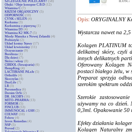
ILOŚĆ:
SZCZEGÓLNIE POLECAMY!
(58)
Olejki / Oleje konopne C.B.D
(12)
Witamina C
(7)
KRZEM ORGANICZNY
(5)
ODPORNOŚĆ
(10)
Opis:
ORYGINALNY Kol
CYNK i SELEN
(4)
Kurkuma
(3)
Kurkumina z piperyną
(1)
Witamina D3
(4)
Wystarcza nawet na 2,5 
Witamina K2 MK-7
(5)
Miody Manuka z Nowej Zelandii
(4)
Probiotyki
(2)
Układ kostny Stawy
(17)
Kolagen PLATINUM to hy
Układ krwionośny
(11)
delikatnej skóry, czyli
Oczyszczanie
(9)
Borelioza
(1)
innych delikatnych parti
Dla dzieci
(7)
Skóra i włosy
(8)
Oferowany Kolagen N
CIBDOL (Szwajcaria)
(6)
HempKing
(4)
postaci białego żelu, w 
LACTIBIANE PiLeJe
(5)
Ortholife
(4)
Preparat sprzyja odbu
Skoczylas
(4)
DuoLife
(7)
szerokim spektrum oddz
LR
(3)
Puromedica
(6)
Dorsim OrSi
(2)
Szerokie zastosowani
DR. JACOB'S
(16)
MITO–PHARMA
(13)
używamy na co dzień. N
FORMOR
(5)
FINCLUB
(53)
0,3ml. Opakowanie 50 ml
IMMUNOCAL i GSH
(2)
COLWAY
(10)
Fohow
(4)
Invex Remedies
(4)
Efekty działania kolag
NSP
(5)
Kolagen Naturalny zmn
Proved
(2)
Tokotrienole Witamina E
(1)