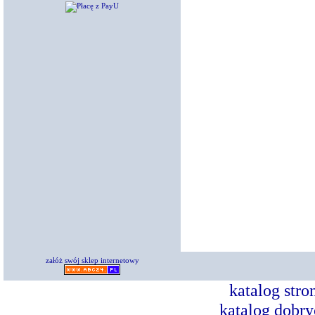
załóż swój sklep internetowy
katalog str
katalog dobry