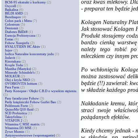
oraz kwas mlekowy. Dla
BCM-95 ekstrakt z kurkumy
(2)
Oxycell
(1)
- preparat ten będzie j
Bajkalina
(6)
BILDI AMD
(2)
Borelisspro
(4)
Kolagen Naturalny Plat
Colon pack i Mitra
(7)
Colostrum
(5)
Jak stosować Kolagen 
Dentomit
(2)
Diabetes BilDi®
(1)
Produkt stosujemy codz
Esencja Probiotyczna
(1)
Essiac
(6)
bardzo cienką warstwę 
Fohow Xueqinfu
(2)
HYALUTIDIN HC Aktiv
(1)
należy tego robić po
Injuv
(2)
Iodica Naturalne koncentraty jodu
(1)
mleczkiem czy innym pr
Jodavit
(1)
Kinotakara
(2)
Krople Toda
(2)
Po wchłonięciu Kolage
Mastiha (Mastyks)
(2)
Minerały Schindele's
(1)
można zastosować delik
MOLKUR
(2)
Olej z kryla NKO
(2)
będzie (!!) zawierał: k
OVOBIOVITA Initium
(3)
Para Farm
(2)
w składzie każdego prod
Pasty Konopne / Olejki C.B.D o wysokim stężeniu.
(5)
Pasy faradyczne Fohow
(3)
Nakładanie kremu, któr
Perły księżniczki Fohow Guifei Bao
(2)
Polifenum Forte
(2)
straci swoje właściwo
QuinoMit Q10 fluid
(2)
SCD Probiotica
(1)
pożądanych efektów.
Taksyfolina
(1)
VITAFON 2
(2)
Witamina C MSE matrix
(3)
Witamina D3 MSE
(1)
Kiedy chcemy jednak - n
Żywe Mumio
(1)
Antynowotworowe (wspomaganie)
(5)
w składzie, np. reti