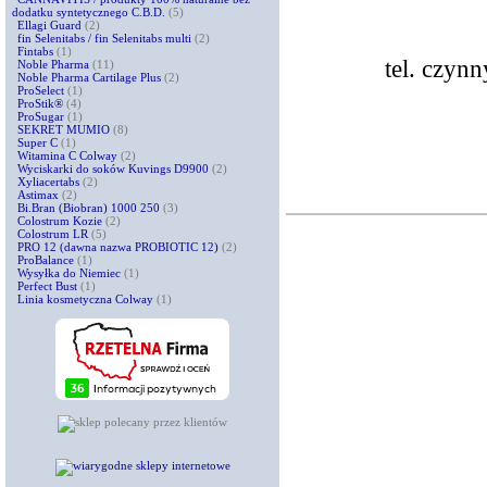
dodatku syntetycznego C.B.D.
(5)
Ellagi Guard
(2)
fin Selenitabs / fin Selenitabs multi
(2)
Fintabs
(1)
tel. czyn
Noble Pharma
(11)
Noble Pharma Cartilage Plus
(2)
ProSelect
(1)
ProStik®
(4)
ProSugar
(1)
SEKRET MUMIO
(8)
Super C
(1)
Witamina C Colway
(2)
Wyciskarki do soków Kuvings D9900
(2)
Xyliacertabs
(2)
Astimax
(2)
Bi.Bran (Biobran) 1000 250
(3)
Colostrum Kozie
(2)
Colostrum LR
(5)
PRO 12 (dawna nazwa PROBIOTIC 12)
(2)
ProBalance
(1)
Wysyłka do Niemiec
(1)
Perfect Bust
(1)
Linia kosmetyczna Colway
(1)