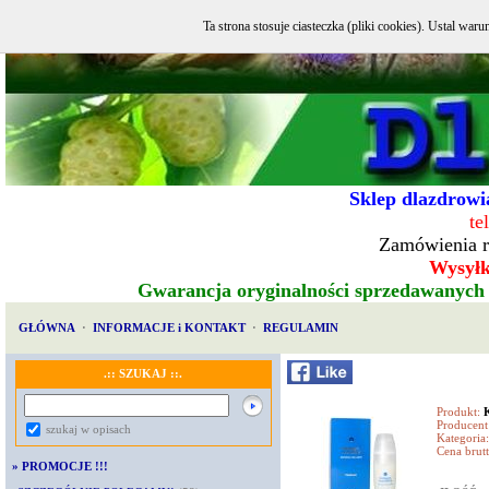
Ta strona stosuje ciasteczka (pliki cookies). Ustal w
Sklep dlazdrowia
te
Zamówienia r
Wysyłka
Gwarancja oryginalności sprzedawanych
GŁÓWNA
·
INFORMACJE i KONTAKT
·
REGULAMIN
.:: SZUKAJ ::.
Produkt:
Producent
szukaj w opisach
Kategoria:
Cena brutt
»
PROMOCJE !!!