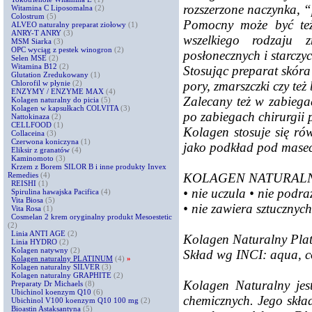
rozszerzone naczynka, 
Witamina C Liposomalna
(2)
Colostrum
(5)
Pomocny może być też 
ALVEO naturalny preparat ziołowy
(1)
ANRY-T ANRY
(3)
wszelkiego rodzaju 
MSM Siarka
(3)
OPC wyciąg z pestek winogron
(2)
posłonecznych i starczyc
Selen MSE
(2)
Witamina B12
(2)
Stosując preparat skóra 
Glutation Zredukowany
(1)
pory, zmarszczki czy też
Chlorofil w płynie
(2)
ENZYMY / ENZYME MAX
(4)
Zalecany też w zabiegac
Kolagen naturalny do picia
(5)
Kolagen w kapsułkach COLVITA
(3)
po zabiegach chirurgii p
Nattokinaza
(2)
CELLFOOD
(1)
Kolagen stosuje się ró
Collaceina
(3)
Czerwona koniczyna
(1)
jako podkład pod masecz
Eliksir z granatów
(4)
Kaminomoto
(3)
Krzem z Borem SILOR B i inne produkty Invex
KOLAGEN NATURAL
Remedies
(4)
REISHI
(1)
• nie uczula • nie podr
Spirulina hawajska Pacifica
(4)
Vita Biosa
(5)
• nie zawiera sztuczny
Vita Rosa
(1)
Cosmelan 2 krem oryginalny produkt Mesoestetic
(2)
Linia ANTI AGE
(2)
Kolagen Naturalny Plat
Linia HYDRO
(2)
Kolagen natywny
(2)
Skład wg INCI: aqua, col
Kolagen naturalny PLATINUM
(4)
»
Kolagen naturalny SILVER
(3)
Kolagen naturalny GRAPHITE
(2)
Kolagen Naturalny je
Preparaty Dr Michaels
(8)
Ubichinol koenzym Q10
(6)
chemicznych. Jego skład
Ubichinol V100 koenzym Q10 100 mg
(2)
Bioastin Astaksantyna
(5)