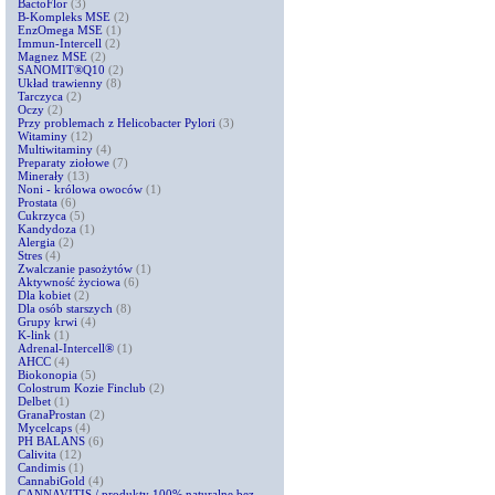
BactoFlor
(3)
B-Kompleks MSE
(2)
EnzOmega MSE
(1)
Immun-Intercell
(2)
Magnez MSE
(2)
SANOMIT®Q10
(2)
Układ trawienny
(8)
Tarczyca
(2)
Oczy
(2)
Przy problemach z Helicobacter Pylori
(3)
Witaminy
(12)
Multiwitaminy
(4)
Preparaty ziołowe
(7)
Minerały
(13)
Noni - królowa owoców
(1)
Prostata
(6)
Cukrzyca
(5)
Kandydoza
(1)
Alergia
(2)
Stres
(4)
Zwalczanie pasożytów
(1)
Aktywność życiowa
(6)
Dla kobiet
(2)
Dla osób starszych
(8)
Grupy krwi
(4)
K-link
(1)
Adrenal-Intercell®
(1)
AHCC
(4)
Biokonopia
(5)
Colostrum Kozie Finclub
(2)
Delbet
(1)
GranaProstan
(2)
Mycelcaps
(4)
PH BALANS
(6)
Calivita
(12)
Candimis
(1)
CannabiGold
(4)
CANNAVITIS / produkty 100% naturalne bez