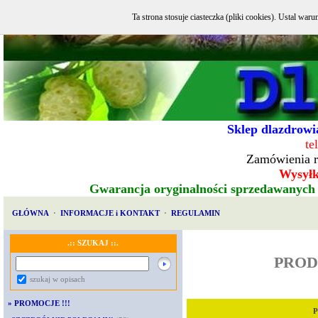
Ta strona stosuje ciasteczka (pliki cookies). Ustal w
Sklep dlazdrowia
te
Zamówienia r
Wysyłka
Gwarancja oryginalności sprzedawanych
GŁÓWNA
·
INFORMACJE i KONTAKT
·
REGULAMIN
.:: SZUKAJ ::.
PROD
szukaj w opisach
»
PROMOCJE !!!
P