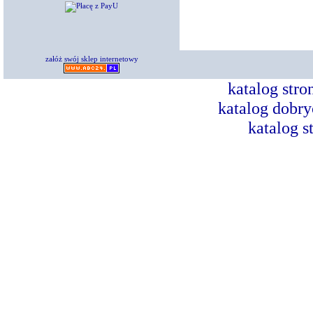
załóż swój sklep internetowy
katalog str
katalog dobry
katalog s
Dorad