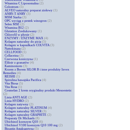
Witamina C Liposomalna
(2)
Colostrum
(5)
ALVEO naturalny preparat ziołowy
(1)
ANRY-T ANRY
(3)
MSM Siarka
(3)
OPC wyciąg z pestek winogron
(2)
Selen MSE
(2)
Witamina B12
(2)
Glutation Zredukowany
(1)
Chlorofil w płynie
(2)
ENZYMY / ENZYME MAX
(4)
Kolagen naturalny do picia
(5)
Kolagen w kapsułkach COLVITA
(3)
Nattokinaza
(2)
CELLFOOD
(1)
Collaceina
(3)
Czerwona koniczyna
(1)
Eliksir z granatów
(4)
Kaminomoto
(3)
Krzem z Borem SILOR B i inne produkty Invex
Remedies
(4)
REISHI
(1)
Spirulina hawajska Pacifica
(4)
Vita Biosa
(5)
Vita Rosa
(1)
Cosmelan 2 krem oryginalny produkt Mesoestetic
(2)
Linia ANTI AGE
(2)
Linia HYDRO
(2)
Kolagen natywny
(2)
Kolagen naturalny PLATINUM
(4)
Kolagen naturalny SILVER
(3)
Kolagen naturalny GRAPHITE
(2)
Preparaty Dr Michaels
(8)
Ubichinol koenzym Q10
(6)
Ubichinol V100 koenzym Q10 100 mg
(2)
Bioastin Astaksantyna
(5)