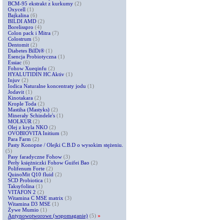
BCM-95 ekstrakt z kurkumy
(2)
Oxycell
(1)
Bajkalina
(6)
BILDI AMD
(2)
Borelisspro
(4)
Colon pack i Mitra
(7)
Colostrum
(5)
Dentomit
(2)
Diabetes BilDi®
(1)
Esencja Probiotyczna
(1)
Essiac
(6)
Fohow Xueqinfu
(2)
HYALUTIDIN HC Aktiv
(1)
Injuv
(2)
Iodica Naturalne koncentraty jodu
(1)
Jodavit
(1)
Kinotakara
(2)
Krople Toda
(2)
Mastiha (Mastyks)
(2)
Minerały Schindele's
(1)
MOLKUR
(2)
Olej z kryla NKO
(2)
OVOBIOVITA Initium
(3)
Para Farm
(2)
Pasty Konopne / Olejki C.B.D o wysokim stężeniu.
(5)
Pasy faradyczne Fohow
(3)
Perły księżniczki Fohow Guifei Bao
(2)
Polifenum Forte
(2)
QuinoMit Q10 fluid
(2)
SCD Probiotica
(1)
Taksyfolina
(1)
VITAFON 2
(2)
Witamina C MSE matrix
(3)
Witamina D3 MSE
(1)
Żywe Mumio
(1)
Antynowotworowe (wspomaganie)
(5)
»