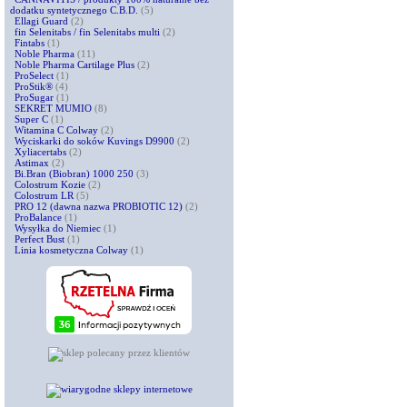
dodatku syntetycznego C.B.D.
(5)
Ellagi Guard
(2)
fin Selenitabs / fin Selenitabs multi
(2)
Fintabs
(1)
Noble Pharma
(11)
Noble Pharma Cartilage Plus
(2)
ProSelect
(1)
ProStik®
(4)
ProSugar
(1)
SEKRET MUMIO
(8)
Super C
(1)
Witamina C Colway
(2)
Wyciskarki do soków Kuvings D9900
(2)
Xyliacertabs
(2)
Astimax
(2)
Bi.Bran (Biobran) 1000 250
(3)
Colostrum Kozie
(2)
Colostrum LR
(5)
PRO 12 (dawna nazwa PROBIOTIC 12)
(2)
ProBalance
(1)
Wysyłka do Niemiec
(1)
Perfect Bust
(1)
Linia kosmetyczna Colway
(1)