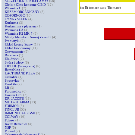
SZCZEGÓLNIE POLECAMY!
(58)
Olejki / Oleje konopne C.B.D
(12)
fin Bi-iomare caps (Biomare)
Witamina C
(7)
KRZEM ORGANICZNY
(5)
ODPORNOŚĆ
(10)
CYNK i SELEN
(4)
Kurkuma
(3)
Kurkumina z piperyną
(1)
Witamina D3
(4)
Witamina K2 MK-7
(5)
Miody Manuka z Nowej Zelandii
(4)
Probiotyki
(2)
Układ kostny Stawy
(17)
Układ krwionośny
(11)
Oczyszczanie
(9)
Borelioza
(1)
Dla dzieci
(7)
Skóra i włosy
(8)
CIBDOL (Szwajcaria)
(6)
HempKing
(4)
LACTIBIANE PiLeJe
(5)
Ortholife
(4)
Skoczylas
(4)
DuoLife
(7)
LR
(3)
Puromedica
(6)
Dorsim OrSi
(2)
DR. JACOB'S
(16)
MITO–PHARMA
(13)
FORMOR
(5)
FINCLUB
(53)
IMMUNOCAL i GSH
(2)
COLWAY
(10)
Fohow
(4)
Invex Remedies
(4)
NSP
(5)
Proved
(2)
Tokotrienole Witamina E
(1)